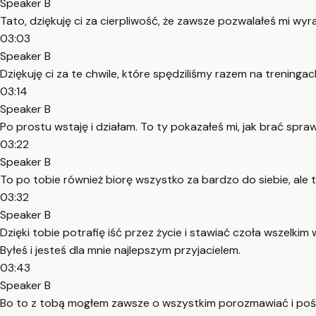
Speaker B
Tato, dziękuję ci za cierpliwość, że zawsze pozwalałeś mi wyr
03:03
Speaker B
Dziękuję ci za te chwile, które spędziliśmy razem na treninga
03:14
Speaker B
Po prostu wstaję i działam. To ty pokazałeś mi, jak brać spra
03:22
Speaker B
To po tobie również biorę wszystko za bardzo do siebie, ale
03:32
Speaker B
Dzięki tobie potrafię iść przez życie i stawiać czoła wszelkim
Byłeś i jesteś dla mnie najlepszym przyjacielem.
03:43
Speaker B
Bo to z tobą mogłem zawsze o wszystkim porozmawiać i pośmia