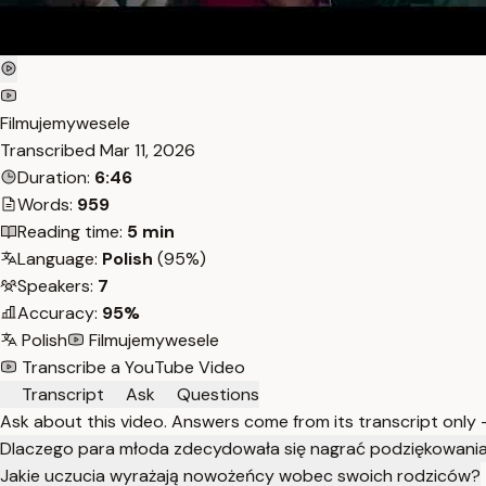
Filmujemywesele
Transcribed
Mar 11, 2026
Duration:
6:46
Words:
959
Reading time:
5 min
Language:
Polish
(95%)
Speakers:
7
Accuracy:
95%
Polish
Filmujemywesele
Transcribe a YouTube Video
Transcript
Ask
Questions
Ask about this video. Answers come from its transcript only
Dlaczego para młoda zdecydowała się nagrać podziękowania
Jakie uczucia wyrażają nowożeńcy wobec swoich rodziców?