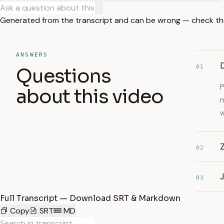
Generated from the transcript and can be wrong — check th
ANSWERS
01
Questions
P
about this video
m
w
Z
02
03
Full Transcript — Download SRT & Markdown
Copy
SRT
MD