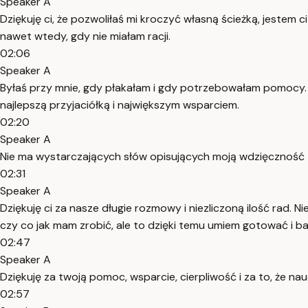
Speaker A
Dziękuję ci, że pozwoliłaś mi kroczyć własną ścieżką, jestem c
nawet wtedy, gdy nie miałam racji.
02:06
Speaker A
Byłaś przy mnie, gdy płakałam i gdy potrzebowałam pomocy. Two
najlepszą przyjaciółką i największym wsparciem.
02:20
Speaker A
Nie ma wystarczających słów opisujących moją wdzięczność za
02:31
Speaker A
Dziękuję ci za nasze długie rozmowy i niezliczoną ilość rad. 
czy co jak mam zrobić, ale to dzięki temu umiem gotować i ba
02:47
Speaker A
Dziękuję za twoją pomoc, wsparcie, cierpliwość i za to, że n
02:57