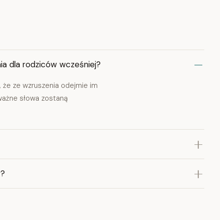
a dla rodziców wcześniej?
, że ze wzruszenia odejmie im
ważne słowa zostaną
w?