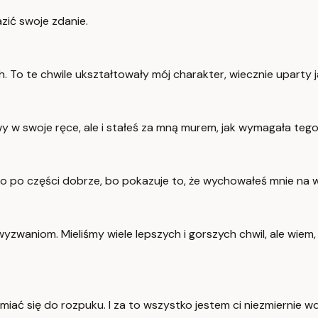
azić swoje zdanie.
ch. To te chwile ukształtowały mój charakter, wiecznie uparty 
wy w swoje ręce, ale i stałeś za mną murem, jak wymagała tego
 to po części dobrze, bo pokazuje to, że wychowałeś mnie na 
 wyzwaniom. Mieliśmy wiele lepszych i gorszych chwil, ale wiem,
ć się do rozpuku. I za to wszystko jestem ci niezmiernie wd