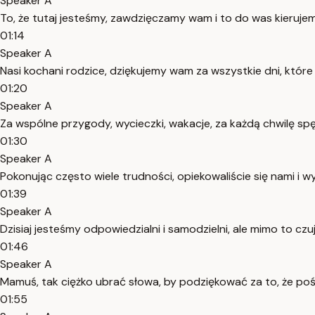
Speaker A
To, że tutaj jesteśmy, zawdzięczamy wam i to do was kieruje
01:14
Speaker A
Nasi kochani rodzice, dziękujemy wam za wszystkie dni, które 
01:20
Speaker A
Za wspólne przygody, wycieczki, wakacje, za każdą chwilę sp
01:30
Speaker A
Pokonując często wiele trudności, opiekowaliście się nami i 
01:39
Speaker A
Dzisiaj jesteśmy odpowiedzialni i samodzielni, ale mimo to cz
01:46
Speaker A
Mamuś, tak ciężko ubrać słowa, by podziękować za to, że poś
01:55