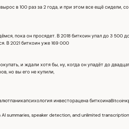
n вырос в 100 раз за 2 года, и при этом все ещё сидели,
мся, пока он просядет. В 2018 биткоин упал до 3 500 дол
ся. В 2021 биткоин уже 169 000
покупать, и ждали хотя бы, ну, когда он упадёт до двадц
ов, но вы его не купили,
алют
паника
психология инвестора
цена биткоина
Bitcoin
к
 AI summaries, speaker detection, and unlimited transcription