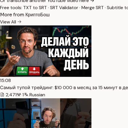
Or transcribe another YouTube video here →
Free tools:
TXT to SRT
·
SRT Validator
·
Merge SRT
·
Subtitle t
More from КриптоБош
View All
15:08
Самый тупой трейдинг: $10 000 в месяц за 15 минут в де
2,471
1
Russian