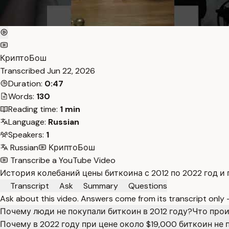
КриптоБош
Transcribed
Jun 22, 2026
Duration:
0:47
Words:
130
Reading time:
1 min
Language:
Russian
Speakers:
1
Russian
КриптоБош
Transcribe a YouTube Video
История колебаний цены биткоина с 2012 по 2022 год и
Transcript
Ask
Summary
Questions
Ask about this video. Answers come from its transcript only
Почему люди не покупали биткоин в 2012 году?
Что прои
Почему в 2022 году при цене около $19,000 биткоин не 