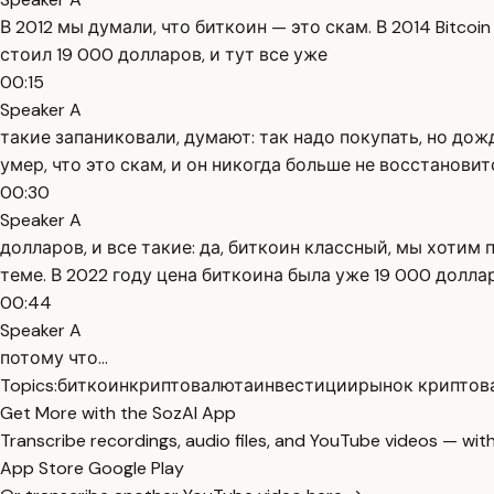
В 2012 мы думали, что биткоин — это скам. В 2014 Bitcoi
стоил 19 000 долларов, и тут все уже
00:15
Speaker A
такие запаниковали, думают: так надо покупать, но дождё
умер, что это скам, и он никогда больше не восстановит
00:30
Speaker A
долларов, и все такие: да, биткоин классный, мы хотим 
теме. В 2022 году цена биткоина была уже 19 000 доллар
00:44
Speaker A
потому что...
Topics:
биткоин
криптовалюта
инвестиции
рынок криптов
Get More with the SozAI App
Transcribe recordings, audio files, and YouTube videos — with
App Store
Google Play