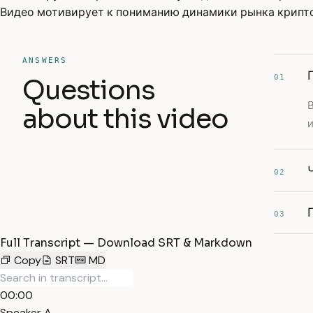
Видео мотивирует к пониманию динамики рынка крипто
ANSWERS
01
Questions
В
about this video
и
02
03
Full Transcript — Download SRT & Markdown
Copy
SRT
MD
00:00
Speaker A