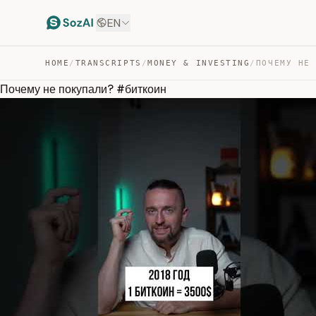
EN
HOME
/
TRANSCRIPTS
/
MONEY & INVESTING
/
ПОЧЕМУ НЕ
Почему не покупали? #биткоин