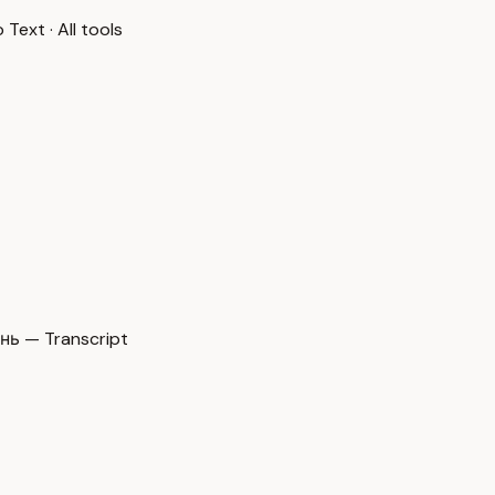
o Text
·
All tools
нь — Transcript