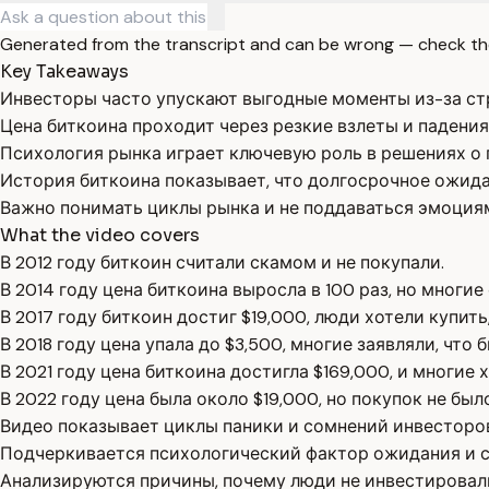
Generated from the transcript and can be wrong — check th
Key Takeaways
Инвесторы часто упускают выгодные моменты из-за ст
Цена биткоина проходит через резкие взлеты и падения
Психология рынка играет ключевую роль в решениях о 
История биткоина показывает, что долгосрочное ожид
Важно понимать циклы рынка и не поддаваться эмоция
What the video covers
В 2012 году биткоин считали скамом и не покупали.
В 2014 году цена биткоина выросла в 100 раз, но многи
В 2017 году биткоин достиг $19,000, люди хотели купит
В 2018 году цена упала до $3,500, многие заявляли, что 
В 2021 году цена биткоина достигла $169,000, и многие 
В 2022 году цена была около $19,000, но покупок не бы
Видео показывает циклы паники и сомнений инвесторов
Подчеркивается психологический фактор ожидания и с
Анализируются причины, почему люди не инвестировал