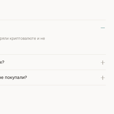
еряли криптовалюте и не
х?
не покупали?