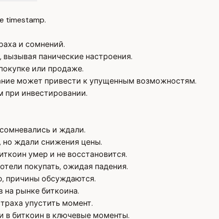
e timestamp.
раха и сомнений.
, вызывая панические настроения.
покупке или продаже.
ание может привести к упущенным возможностям.
м при инвестировании.
е сомневались и ждали.
ь, но ждали снижения цены.
биткоин умер и не восстановится.
хотели покупать, ожидая падения.
ло, причины обсуждаются.
 на рынке биткоина.
траха упустить момент.
и в биткоин в ключевые моменты.