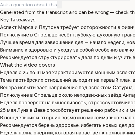
Generated from the transcript and can be wrong — check th
Key Takeaways
Аспект Марса и Плутона требует осторожности в физич
Полнолуние в Стрельце несёт глубокую духовную транс
Лучшее время для завершения дел — начало недели, нов
Внимание к здоровью и уходу за собой особенно важно 
Рекомендуется структурировать дела по дням и учиты
What the video covers
Неделя с 25 по 31 мая характеризуется мощным аспек
Тема партнёрских отношений выходит на первый план, 
Венера испытывает напряжение под аспектом Сатурна, 
Полнолуние в Стрельце около неподвижных звёзд Антар
Неделя проверяет на выносливость, стрессоустойчивос
25 мая Луна в Деве способствует решению рабочих и м
В понедельник и вторник возможно максимальное напр
Рекомендуется беречь здоровье, избегать новых дел до 
Неделя полна энергии, которая нарастает к полнолунию,