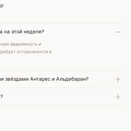
у.
а на этой неделе?
нную аварийность и
требует осторожности и
и звёздами Антарес и Альдебаран?
я?