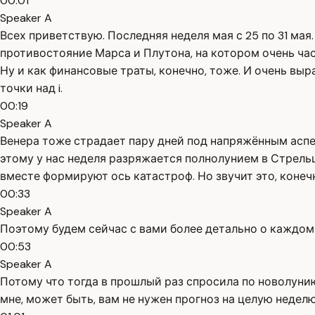
00:01
Speaker A
Всех приветствую. Последняя неделя мая с 25 по 31 мая.
противостояние Марса и Плутона, на котором очень час
Ну и как финансовые траты, конечно, тоже. И очень вы
точки над i.
00:19
Speaker A
Венера тоже страдает пару дней под напряжённым аспе
этому у нас неделя разряжается полнолунием в Стрель
вместе формируют ось катастроф. Но звучит это, конечн
00:33
Speaker A
Поэтому будем сейчас с вами более детально о каждом 
00:53
Speaker A
Потому что тогда в прошлый раз спросила по новолунию
мне, может быть, вам не нужен прогноз на целую неделю 