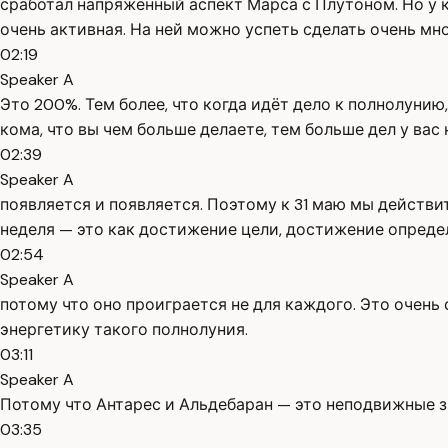
сработал напряжённый аспект Марса с Плутоном. Но у ко
очень активная. На ней можно успеть сделать очень мно
02:19
Speaker A
Это 200%. Тем более, что когда идёт дело к полнолунию,
кома, что вы чем больше делаете, тем больше дел у вас 
02:39
Speaker A
появляется и появляется. Поэтому к 31 маю мы действи
неделя — это как достижение цели, достижение определ
02:54
Speaker A
потому что оно проиграется не для каждого. Это очен
энергетику такого полнолуния.
03:11
Speaker A
Потому что Антарес и Альдебаран — это неподвижные з
03:35