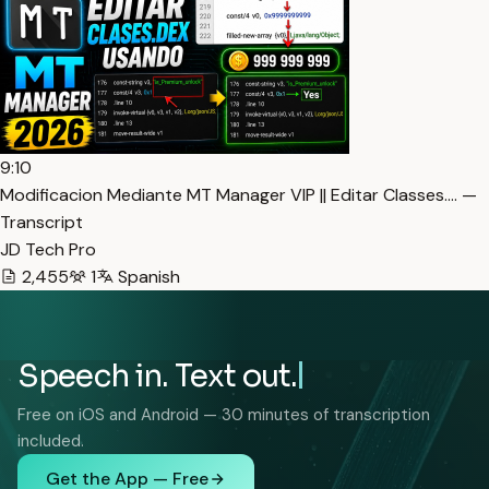
9:10
Modificacion Mediante MT Manager VIP || Editar Classes.… —
Transcript
JD Tech Pro
2,455
1
Spanish
Speech in. Text out.
Free on iOS and Android — 30 minutes of transcription
included.
Get the App — Free