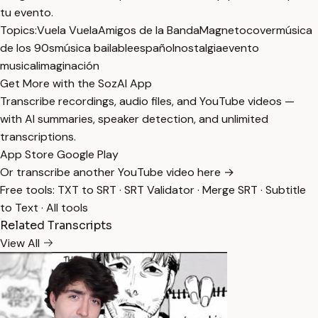
tu evento.
Topics:
Vuela Vuela
Amigos de la Banda
Magneto
cover
música
de los 90s
música bailable
español
nostalgia
evento
musical
imaginación
Get More with the SozAI App
Transcribe recordings, audio files, and YouTube videos —
with AI summaries, speaker detection, and unlimited
transcriptions.
App Store
Google Play
Or transcribe another YouTube video here →
Free tools:
TXT to SRT
·
SRT Validator
·
Merge SRT
·
Subtitle
to Text
·
All tools
Related Transcripts
View All