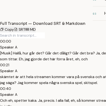
H
03
Full Transcript — Download SRT & Markdown
Copy
SRT
MD
00:00
Speaker A
[Musik] Hallå, hur går det? Går det dåligt? Går det bra? Ja, de
som tittar. Eh, jag gjorde det här förra året, eh, och
00:21
Speaker A
skämtet är att hela streamen kommer vara på svenska och att in
jag säga? Jag kommer spela några svenska spel, skitspel.
00:40
Speaker A
Och eh, spetter kaka. Ja, precis. I alla fall, eh, så kommer strea