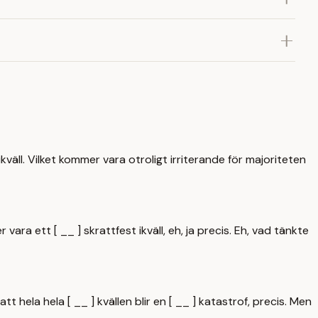
väll. Vilket kommer vara otroligt irriterande för majoriteten
ra ett [ __ ] skrattfest ikväll, eh, ja precis. Eh, vad tänkte
tt hela hela [ __ ] kvällen blir en [ __ ] katastrof, precis. Men