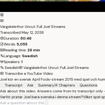
Vargskelethor Uncut: Full Joel Streams
Transcribed
May 12, 2026
Duration:
50:46
Words:
5,055
Reading time:
26 min
Language:
Swedish
Speakers:
1
Swedish
Vargskelethor Uncut: Full Joel Streams
Transcribe a YouTube Video
Joel kör en svensk April Fools-stream 2015 med spel och humor
Transcript
Ask
Summary
Chapters
Questions
Ask about this video. Answers come from its transcript only
Varför pratar Joel bara svenska i denna stream?
Vilket spel s