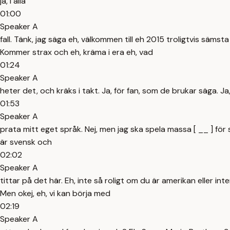
ja, i alla
01:00
Speaker A
fall. Tänk, jag säga eh, välkommen till eh 2015 troligtvis sämsta 
Kommer strax och eh, kräma i era eh, vad
01:24
Speaker A
heter det, och kräks i takt. Ja, för fan, som de brukar säga. J
01:53
Speaker A
prata mitt eget språk. Nej, men jag ska spela massa [ __ ] fö
är svensk och
02:02
Speaker A
tittar på det här. Eh, inte så roligt om du är amerikan eller inte
Men okej, eh, vi kan börja med
02:19
Speaker A