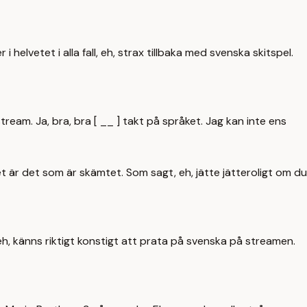
i helvetet i alla fall, eh, strax tillbaka med svenska skitspel.
ream. Ja, bra, bra [ __ ] takt på språket. Jag kan inte ens
t är det som är skämtet. Som sagt, eh, jätte jätteroligt om du
ll, eh, känns riktigt konstigt att prata på svenska på streamen.