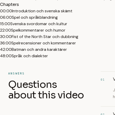
Chapters
00:00
Introduktion och svenska skämt
06:00
Spel och språkblandning
15:00
Svenska svordomar och kultur
22:00
Spelkommentarer och humor
30:00
Fist of the North Star och dubbning
36:00
Spelrecensioner och kommentarer
42:00
Batman och andra karaktärer
48:00
Språk och dialekter
ANSWERS
V
01
Questions
J
about this video
h
V
02