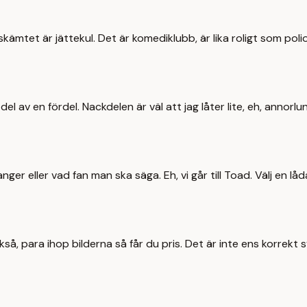
r skämtet är jättekul. Det är komediklubb, är lika roligt som po
el av en fördel. Nackdelen är väl att jag låter lite, eh, annorl
anger eller vad fan man ska säga. Eh, vi går till Toad. Välj en l
så, para ihop bilderna så får du pris. Det är inte ens korrekt s