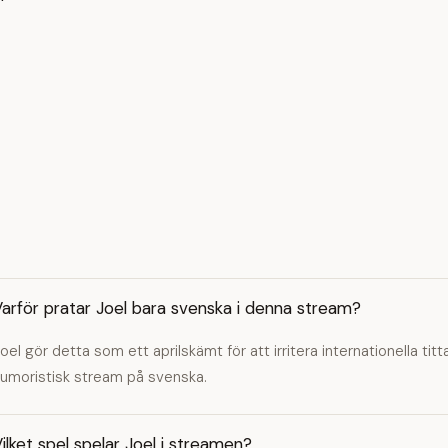
arför pratar Joel bara svenska i denna stream?
oel gör detta som ett aprilskämt för att irritera internationella tit
umoristisk stream på svenska.
ilket spel spelar Joel i streamen?