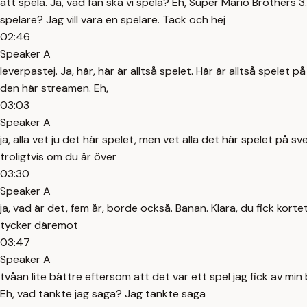
att spela. Ja, vad fan ska vi spela? Eh, Super Mario Brothers 3. J
spelare? Jag vill vara en spelare. Tack och hej
02:46
Speaker A
leverpastej. Ja, här, här är alltså spelet. Här är alltså spelet 
den här streamen. Eh,
03:03
Speaker A
ja, alla vet ju det här spelet, men vet alla det här spelet på 
troligtvis om du är över
03:30
Speaker A
ja, vad är det, fem år, borde också. Banan. Klara, du fick kortet
tycker däremot
03:47
Speaker A
tvåan lite bättre eftersom att det var ett spel jag fick av min 
Eh, vad tänkte jag säga? Jag tänkte säga