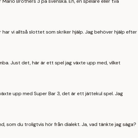
uper Mario Brothers 3 på svenska. Eh, en spelare eller två
 har vi alltså slottet som skriker hjälp. Jag behöver hjälp efter
mba. Just det, här är ett spel jag växte upp med, vilket
ag växte upp med Super Bar 3, det är ett jättekul spel. Jag
nd, som du troligtvis hör från dialekt. Ja, vad tänkte jag säga?