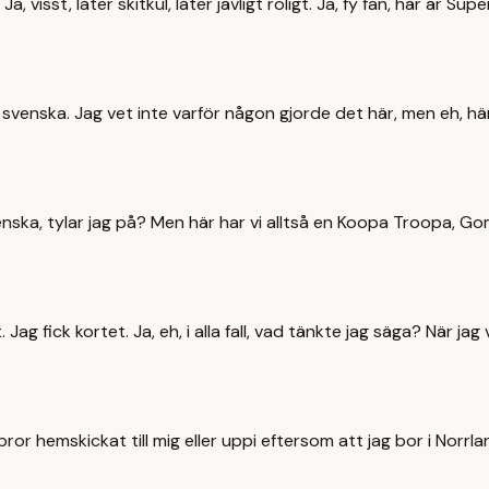
a, visst, låter skitkul, låter jävligt roligt. Ja, fy fan, här är S
på svenska. Jag vet inte varför någon gjorde det här, men eh, här
svenska, tylar jag på? Men här har vi alltså en Koopa Troopa, Go
. Jag fick kortet. Ja, eh, i alla fall, vad tänkte jag säga? När j
bror hemskickat till mig eller uppi eftersom att jag bor i Norrla