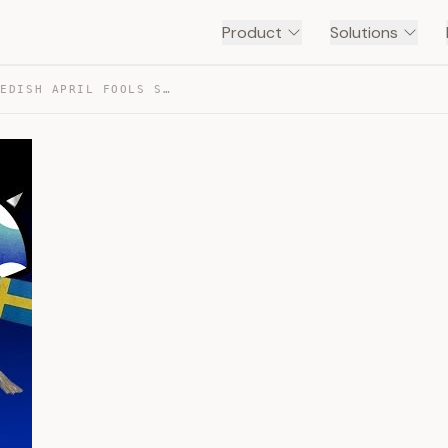
Product
Solutions
[VINESAUCE] JOEL – SWEDISH APRIL FOOLS STREAM 2015 — TRANSCRIPT