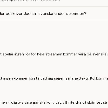
ur beskriver Joel sin svenska under streamen?
t spelar ingen roll för hela streamen kommer vara på svenska ik
gen kommer förstå vad jag säger, så ja, jättekul. Kul kommer va
men troligtvis vara ganska kort. Jag vill inte dra ut skämtet så a