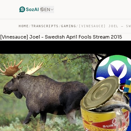
EN
HOME
/
TRANSCRIPTS
/
GAMING
/
[Vinesauce] Joel - Swedish April Fools Stream 2015