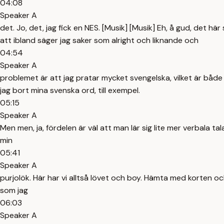
04:08
Speaker A
det. Jo, det, jag fick en NES. [Musik] [Musik] Eh, å gud, det hä
att ibland säger jag saker som alright och liknande och
04:54
Speaker A
problemet är att jag pratar mycket svengelska, vilket är både d
jag bort mina svenska ord, till exempel.
05:15
Speaker A
Men men, ja, fördelen är väl att man lär sig lite mer verbala tal
min
05:41
Speaker A
purjolök. Här har vi alltså lövet och boy. Hämta med korten ock
som jag
06:03
Speaker A