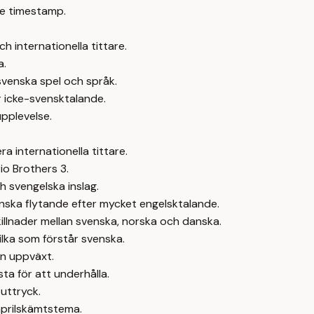
e timestamp.
h internationella tittare.
a.
svenska spel och språk.
r icke-svensktalande.
upplevelse.
a internationella tittare.
io Brothers 3.
 svengelska inslag.
venska flytande efter mycket engelsktalande.
lnader mellan svenska, norska och danska.
ilka som förstår svenska.
in uppväxt.
ta för att underhålla.
 uttryck.
aprilskämtstema.