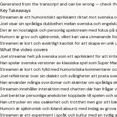
Generated from the transcript and can be wrong — check th
Key Takeaways
Streamen är ett humoristiskt aprilskämt riktat mot svenska oc
Joel visar sin språkliga dubbelhet mellan svenska och engelsk
Det är en nostalgisk och personlig spelstream med fokus på 
Humorn är grov och självironisk, vilket kan vara utmanande fö
Streamen är kort och avsiktligt kaotisk för att skapa en unik 
What the video covers
Joel streamar helt på svenska som ett aprilskämt för att irriter
Han spelar svenska versioner av klassiska spel som Super Mar
Streamen är kort och fylld med humoristiska kommentarer och
Joel reflekterar över sin dialekt och svårigheter att prata s
Han använder många svordomar och skämtar om språkliga skil
Streamen innehåller interaktion med chatten där han frågar v
Joel berättar personliga anekdoter kopplade till spelen och s
Han uttrycker en viss osäkerhet och trötthet men gör sitt bäs
Humorn är självironisk och ibland absurd, med inslag av grova
Streamen är ett experiment i språk och kultur med en tydlig 