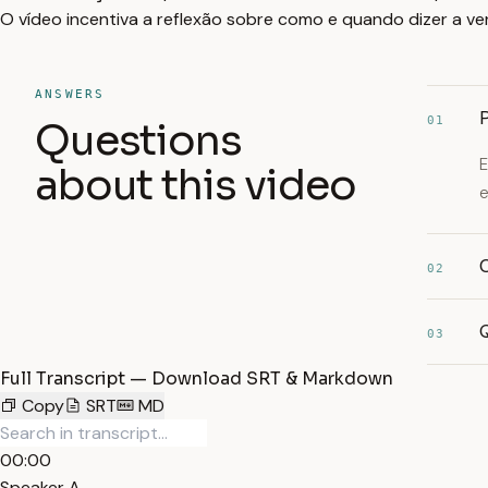
O vídeo incentiva a reflexão sobre como e quando dizer a ve
ANSWERS
P
01
Questions
E
about this video
e
02
Q
03
Full Transcript — Download SRT & Markdown
Copy
SRT
MD
00:00
Speaker A