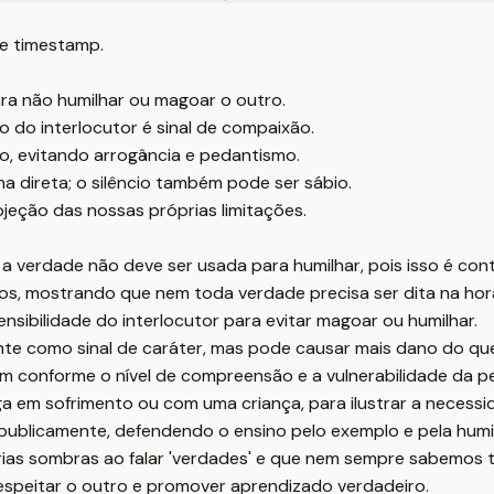
e timestamp.
ra não humilhar ou magoar o outro.
do interlocutor é sinal de compaixão.
lo, evitando arrogância e pedantismo.
a direta; o silêncio também pode ser sábio.
eção das nossas próprias limitações.
e a verdade não deve ser usada para humilhar, pois isso é contr
atos, mostrando que nem toda verdade precisa ser dita na hor
sibilidade do interlocutor para evitar magoar ou humilhar.
mente como sinal de caráter, mas pode causar mais dano do que
 conforme o nível de compreensão e a vulnerabilidade da p
 em sofrimento ou com uma criança, para ilustrar a necessi
s publicamente, defendendo o ensino pelo exemplo e pela humi
rias sombras ao falar 'verdades' e que nem sempre sabemos 
speitar o outro e promover aprendizado verdadeiro.