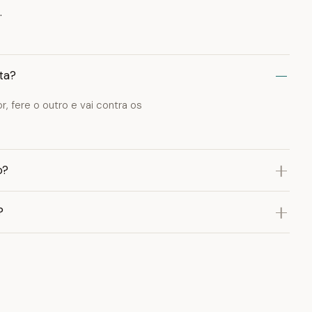
.
ta?
, fere o outro e vai contra os
o?
?