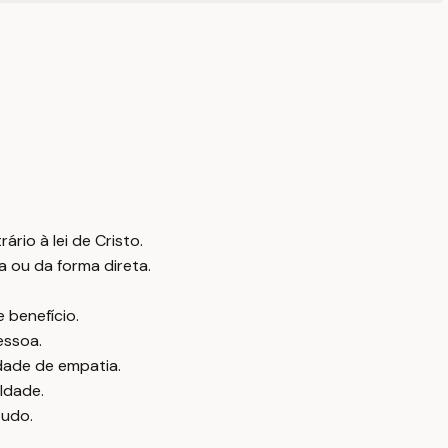
ário à lei de Cristo.
a ou da forma direta.
 benefício.
essoa.
dade de empatia.
ldade.
tudo.