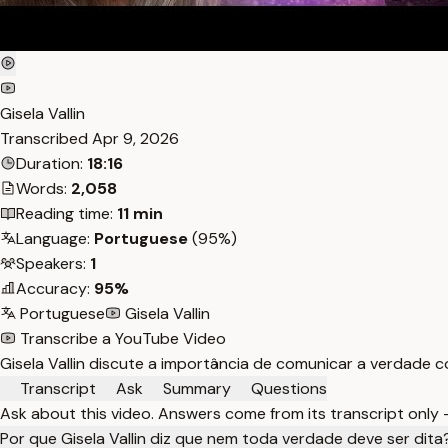
Gisela Vallin
Transcribed
Apr 9, 2026
Duration:
18:16
Words:
2,058
Reading time:
11 min
Language:
Portuguese
(95%)
Speakers:
1
Accuracy:
95%
Portuguese
Gisela Vallin
Transcribe a YouTube Video
Gisela Vallin discute a importância de comunicar a verdade c
Transcript
Ask
Summary
Questions
Ask about this video. Answers come from its transcript only
Por que Gisela Vallin diz que nem toda verdade deve ser dita