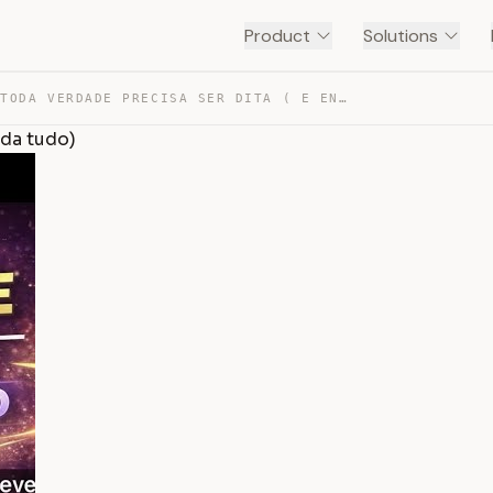
Product
Solutions
NEM TODA VERDADE PRECISA SER DITA ( E ENTENDER ISSO MUD… — TRANSCRIPT
uda tudo)