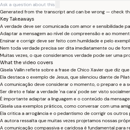
Generated from the transcript and can be wrong — check th
Key Takeaways
A verdade deve ser comunicada com amor e sensibilidade pa
Adaptar a mensagem ao nível de compreensão e ao momento 
Ensinar e corrigir deve ser feito com humildade e pelo exemp
Nem toda verdade precisa ser dita imediatamente ou de form
Muitas vezes, o que consideramos verdade pode ser uma proj
What the video covers
Gisela Vallin reflete sobre a frase de Chico Xavier que diz qu
Ela destaca o exemplo de Jesus, que silenciou diante de Pil
A comunicação deve considerar o momento, o preparo e a sen
Ser direto e falar a verdade 'na cara' pode ser visto social
É importante adaptar a linguagem e o conteúdo da mensagem
Gisela usa exemplos práticos, como conversar com uma amiga
Ela critica a arrogância e o pedantismo de corrigir os outro
A autora ressalta que muitas vezes projetamos nossas próp
A comunicação compassiva e caridosa é fundamental para re