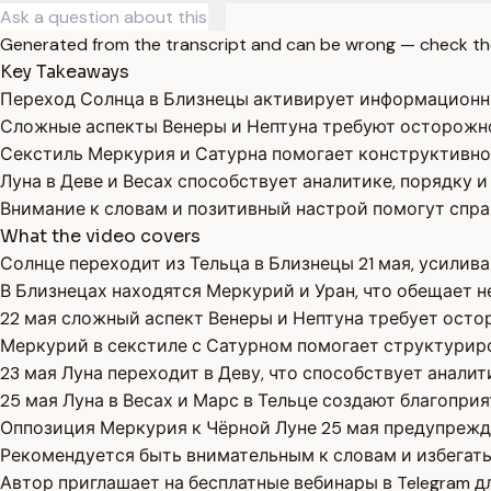
Generated from the transcript and can be wrong — check th
Key Takeaways
Переход Солнца в Близнецы активирует информационн
Сложные аспекты Венеры и Нептуна требуют осторожно
Секстиль Меркурия и Сатурна помогает конструктивно
Луна в Деве и Весах способствует аналитике, порядку и
Внимание к словам и позитивный настрой помогут спр
What the video covers
Солнце переходит из Тельца в Близнецы 21 мая, усилив
В Близнецах находятся Меркурий и Уран, что обещает
22 мая сложный аспект Венеры и Нептуна требует осто
Меркурий в секстиле с Сатурном помогает структурир
23 мая Луна переходит в Деву, что способствует анали
25 мая Луна в Весах и Марс в Тельце создают благопри
Оппозиция Меркурия к Чёрной Луне 25 мая предупрежд
Рекомендуется быть внимательным к словам и избегать 
Автор приглашает на бесплатные вебинары в Telegram д