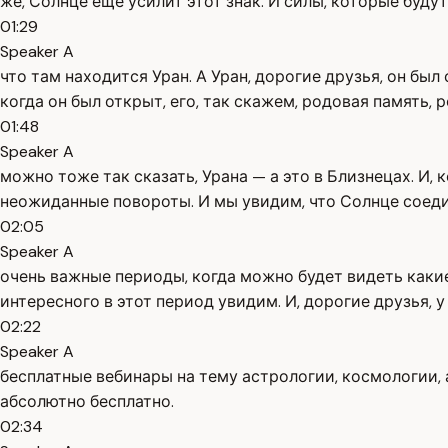
же, Солнце ещё усилит этот знак. И силы, которые буд
01:29
Speaker A
что там находится Уран. А Уран, дорогие друзья, он был 
когда он был открыт, его, так скажем, родовая память, 
01:48
Speaker A
можно тоже так сказать, Урана — а это в Близнецах. И,
неожиданные повороты. И мы увидим, что Солнце соедин
02:05
Speaker A
очень важные периоды, когда можно будет видеть каки
интересного в этот период увидим. И, дорогие друзья, 
02:22
Speaker A
бесплатные вебинары на тему астрологии, космологии, 
абсолютно бесплатно.
02:34