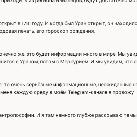
ут приходить из региона Близнецов, будут достаточно 
открыт в 1781 году. И когда был Уран открыт, он находил
родовая печать, его гороскоп рождения,
 конечно же, это будет информации много в мире. Мы уви
ится с Ураном, потом с Меркурием. И мы увидим, что э
е-то очень серьёзные информационные, неожиданные нов
у меня каждую среду в моём Telegram-канале я провожу
антропософии. И я там намного глубже раскрываю темы,