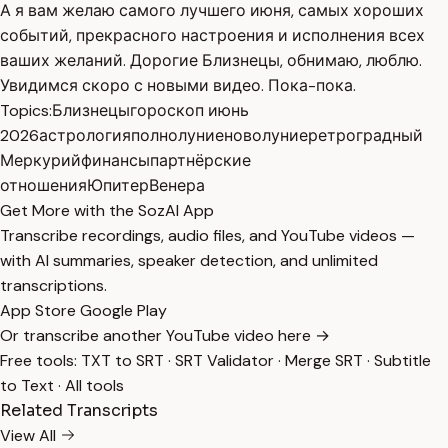
А я вам желаю самого лучшего июня, самых хороших
событий, прекрасного настроения и исполнения всех
ваших желаний. Дорогие Близнецы, обнимаю, люблю.
Увидимся скоро с новыми видео. Пока-пока.
Topics:
Близнецы
гороскоп июнь
2026
астрология
полнолуние
новолуние
ретроградный
Меркурий
финансы
партнёрские
отношения
Юпитер
Венера
Get More with the SozAI App
Transcribe recordings, audio files, and YouTube videos —
with AI summaries, speaker detection, and unlimited
transcriptions.
App Store
Google Play
Or transcribe another YouTube video here →
Free tools:
TXT to SRT
·
SRT Validator
·
Merge SRT
·
Subtitle
to Text
·
All tools
Related Transcripts
View All