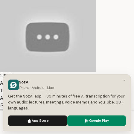
1:33:20
×
SozAI
All Unique 2.0 – Система проявленности. Эфир №5 —
iPhone · Android · Mac
Transcript
Get the SozAI app — 30 minutes of free AI transcription for your
Alunika Dobrovolski
own audio: lectures, meetings, voice memos and YouTube. 99+
10,711
1
Russian
languages.
We use cookies to enhance your experience.
Privacy Policy
App Store
Google Play
Accept
Settings