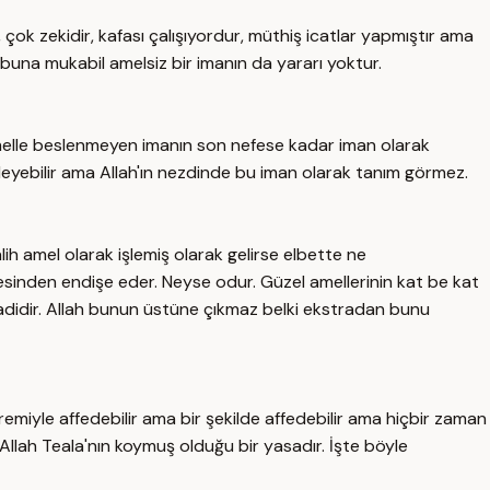
çok zekidir, kafası çalışıyordur, müthiş icatlar yapmıştır ama
 buna mukabil amelsiz bir imanın da yararı yoktur.
amelle beslenmeyen imanın son nefese kadar iman olarak
 niteleyebilir ama Allah'ın nezdinde bu iman olarak tanım görmez.
ih amel olarak işlemiş olarak gelirse elbette ne
esinden endişe eder. Neyse odur. Güzel amellerinin kat be kat
ın vaadidir. Allah bunun üstüne çıkmaz belki ekstradan bunu
miyle affedebilir ama bir şekilde affedebilir ama hiçbir zaman
Allah Teala'nın koymuş olduğu bir yasadır. İşte böyle