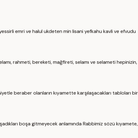
ssirli emri ve halul ukdeten min lisani yefkahu kavli ve efvudu
amı, rahmeti, bereketi, mağfireti, selamı ve selameti hepinizin,
yetle beraber olanların kıyamette karşılaşacakları tabloları bir
 yaşadıkları boşa gitmeyecek anlamında Rabbimiz sözü kıyamete,