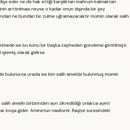
dişe eder ne de hak ettiği karşılıktan mahrum kalmaktan
inin arttırılması neyse o kadar onun dışında bir şey
e ondan ne bundan bir zulme uğramayacaktır mümin olarak salih
erimede ise bu konu bir başka cepheden gündeme getirilmişti.
işlemiş olarak gelirse.
elde bulunursa orada ise kim salih amelde bulunmuş mümin
lih amelin birbirinden ayrı zikredildiği onlarca ayeti
alar boşa gider. Aminetün nasıbetir. Raşiye suresindeki