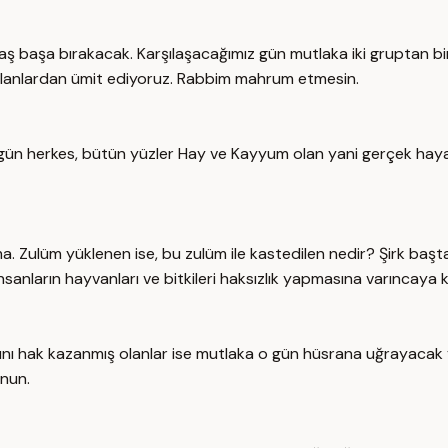
 başa bırakacak. Karşılaşacağımız gün mutlaka iki gruptan birisi
 olanlardan ümit ediyoruz. Rabbim mahrum etmesin.
O gün herkes, bütün yüzler Hay ve Kayyum olan yani gerçek haya
 Zulüm yüklenen ise, bu zulüm ile kastedilen nedir? Şirk baş
nların hayvanları ve bitkileri haksızlık yapmasına varıncaya ka
sfını hak kazanmış olanlar ise mutlaka o gün hüsrana uğrayaca
inun.