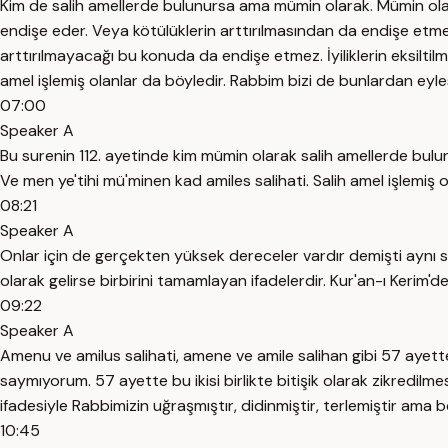
Kim de salih amellerde bulunursa ama mümin olarak. Mümin ola
endişe eder. Veya kötülüklerin arttırılmasından da endişe etmez 
arttırılmayacağı bu konuda da endişe etmez. İyiliklerin eksil
amel işlemiş olanlar da böyledir. Rabbim bizi de bunlardan eyle
07:00
Speaker A
Bu surenin 112. ayetinde kim mümin olarak salih amellerde bul
Ve men ye'tihi mü'minen kad amiles salihati. Salih amel işlemiş 
08:21
Speaker A
Onlar için de gerçekten yüksek dereceler vardır demişti aynı
olarak gelirse birbirini tamamlayan ifadelerdir. Kur'an-ı Kerim'd
09:22
Speaker A
Amenu ve amilus salihati, amene ve amile salihan gibi 57 ayette 
saymıyorum. 57 ayette bu ikisi birlikte bitişik olarak zikredil
ifadesiyle Rabbimizin uğraşmıştır, didinmiştir, terlemiştir ama b
10:45