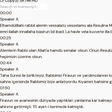
Copy
SRT
MD
00:00
Speaker A
Elhamdülillahi rabbil alemin vessalatü vesselamü ala Resulina Mu
emri ilallah innallaha basirun bil ibad. La havle vela kuvvete illa bil
00:25
Speaker A
Alemlerin Rabbi olan Allah'a hamdü senalar olsun. Onun Resulüne,
hepimizin üzerine olsun.
00:44
Speaker A
Taha Suresi ile birlikteyiz. Rabbimiz Firavun ve yardımcılarını
sahne içerisinde Rabbimiz bize anlatıyordu. Kıyamet bahsine ge
01:50
Speaker A
Firavun ve avanesinin dünyada yaptıkları yanlarına kar kalmay
ahirete getirmişti. 111. ayet-i kerimede kalmıştık.