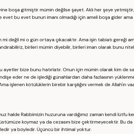
ne boşa gitmiştir mümin değilse şayet. Aklı her şeye yetmiştir, 
nde evet bu evet bunun imanı olmadığı için ameli boşa gider ama
 mi değil mi o gün ortaya çıkacaktır. Ama işin tabiatı gereği 
kandırabiliriz, birileri mümin diyebilir, birileri iman olarak bunu
 ayetler bize bunu hatırlatır. Onun için mümin olarak kim de sal
ndişe eder ne de işlediği günahlardan daha fazlasının yüklenm
dir. Ama işlenen kötülüklerin birebir karşılığını vermek de Allah'
z halde Rabbimizin huzuruna vardığımız zaman kendi lütfu kere
da üstümüze koymaz ya da cezasını bize çektirmeyecektir. Bu da 
edir ya böyledir. Üçüncü bir ihtimal yoktur.