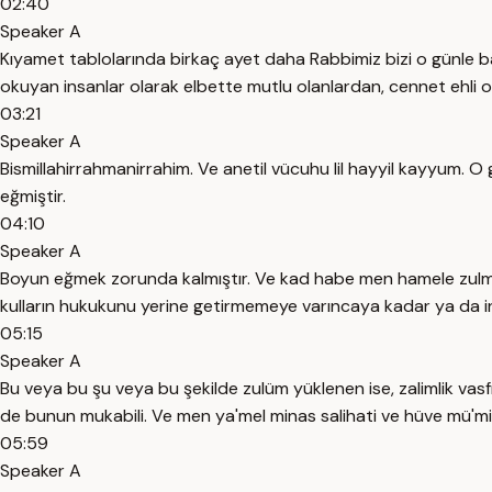
02:40
Speaker A
Kıyamet tablolarında birkaç ayet daha Rabbimiz bizi o günle baş
okuyan insanlar olarak elbette mutlu olanlardan, cennet ehli
03:21
Speaker A
Bismillahirrahmanirrahim. Ve anetil vücuhu lil hayyil kayyum. 
eğmiştir.
04:10
Speaker A
Boyun eğmek zorunda kalmıştır. Ve kad habe men hamele zulma.
kulların hukukunu yerine getirmemeye varıncaya kadar ya da insa
05:15
Speaker A
Bu veya bu şu veya bu şekilde zulüm yüklenen ise, zalimlik va
de bunun mukabili. Ve men ya'mel minas salihati ve hüve mü'm
05:59
Speaker A