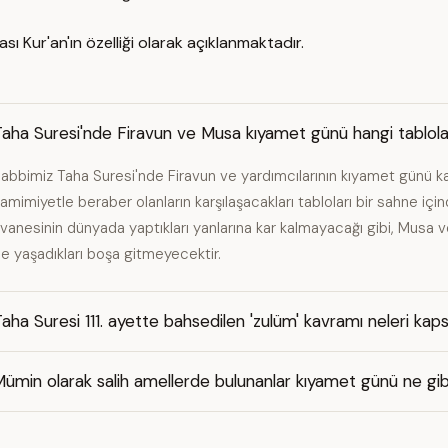
ası Kur'an'ın özelliği olarak açıklanmaktadır.
aha Suresi'nde Firavun ve Musa kıyamet günü hangi tablolar
abbimiz Taha Suresi'nde Firavun ve yardımcılarının kıyamet günü ka
amimiyetle beraber olanların karşılaşacakları tabloları bir sahne içi
vanesinin dünyada yaptıkları yanlarına kar kalmayacağı gibi, Musa 
e yaşadıkları boşa gitmeyecektir.
aha Suresi 111. ayette bahsedilen 'zulüm' kavramı neleri kap
ümin olarak salih amellerde bulunanlar kıyamet günü ne gib