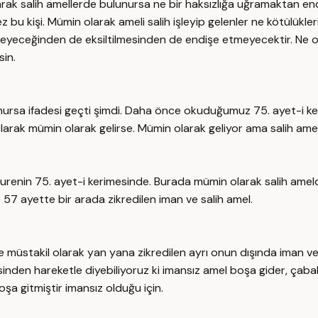
rak salih amellerde bulunursa ne bir haksızlığa uğramaktan en
bu kişi. Mümin olarak ameli salih işleyip gelenler ne kötülükler
tilmeyeceğinden de eksiltilmesinden de endişe etmeyecektir. N
sin.
unursa ifadesi geçti şimdi. Daha önce okuduğumuz 75. ayet-i k
olarak mümin olarak gelirse. Mümin olarak geliyor ama salih amel 
 surenin 75. ayet-i kerimesinde. Burada mümin olarak salih am
e 57 ayette bir arada zikredilen iman ve salih amel.
müstakil olarak yan yana zikredilen ayrı onun dışında iman ve sa
mesinden hareketle diyebiliyoruz ki imansız amel boşa gider, çab
oşa gitmiştir imansız olduğu için.