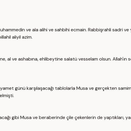
hammedin ve ala alihi ve sahbihi ecmain. Rabbişrahli sadri ve ye
lahil aliyil azim.
 al ve ashabına, ehlibeytine salatü vesselam olsun. Allah'ın sel
n kıyamet günü karşılaşacağı tablolarla Musa ve gerçekten samimi
lmişti.
acağı gibi Musa ve beraberinde çile çekenlerin de yaptıkları,