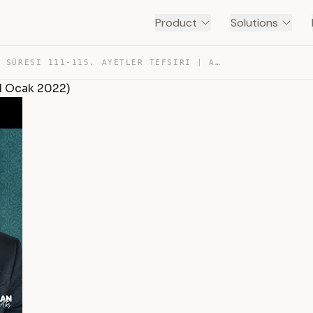
Product
Solutions
TÂHÂ SÛRESI 111-115. AYETLER TEFSIRI | ABDURRAHMAN ATEŞ… — TRANSCRIPT
11 Ocak 2022)