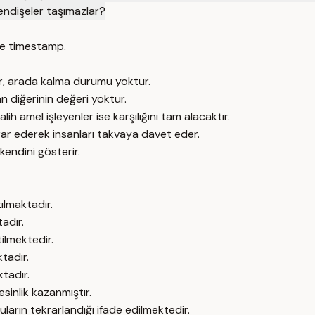
endişeler taşımazlar?
e timestamp.
r, arada kalma durumu yoktur.
n diğerinin değeri yoktur.
amel işleyenler ise karşılığını tam alacaktır.
ekrar ederek insanları takvaya davet eder.
kendini gösterir.
ılmaktadır.
adır.
tilmektedir.
ktadır.
tadır.
inlik kazanmıştır.
nuların tekrarlandığı ifade edilmektedir.