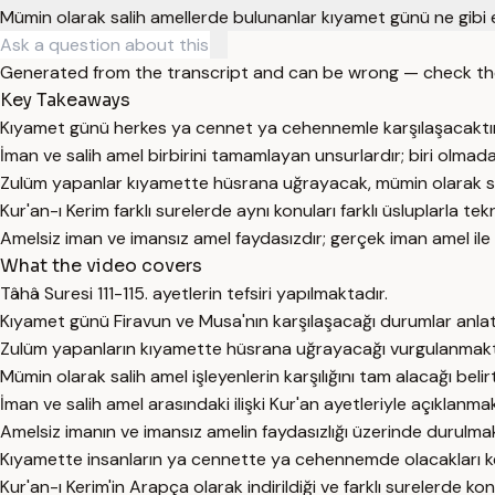
Mümin olarak salih amellerde bulunanlar kıyamet günü ne gibi 
Generated from the transcript and can be wrong — check th
Key Takeaways
Kıyamet günü herkes ya cennet ya cehennemle karşılaşacaktı
İman ve salih amel birbirini tamamlayan unsurlardır; biri olmada
Zulüm yapanlar kıyamette hüsrana uğrayacak, mümin olarak salih 
Kur'an-ı Kerim farklı surelerde aynı konuları farklı üsluplarla t
Amelsiz iman ve imansız amel faydasızdır; gerçek iman amel ile 
What the video covers
Tâhâ Suresi 111-115. ayetlerin tefsiri yapılmaktadır.
Kıyamet günü Firavun ve Musa'nın karşılaşacağı durumlar anlat
Zulüm yapanların kıyamette hüsrana uğrayacağı vurgulanmakt
Mümin olarak salih amel işleyenlerin karşılığını tam alacağı belir
İman ve salih amel arasındaki ilişki Kur'an ayetleriyle açıklanma
Amelsiz imanın ve imansız amelin faydasızlığı üzerinde durulmak
Kıyamette insanların ya cennette ya cehennemde olacakları kes
Kur'an-ı Kerim'in Arapça olarak indirildiği ve farklı surelerde ko