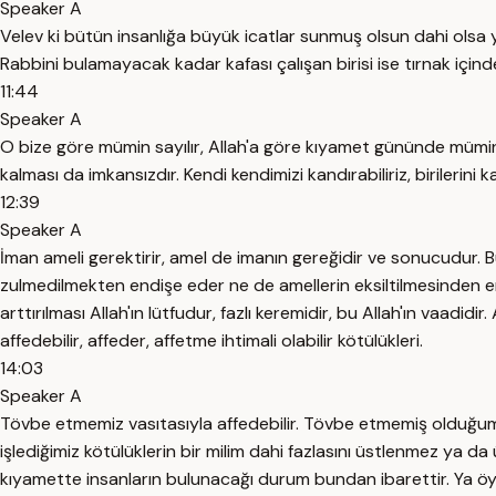
Speaker A
Velev ki bütün insanlığa büyük icatlar sunmuş olsun dahi olsa yi
Rabbini bulamayacak kadar kafası çalışan birisi ise tırnak içi
11:44
Speaker A
O bize göre mümin sayılır, Allah'a göre kıyamet gününde mümin
kalması da imkansızdır. Kendi kendimizi kandırabiliriz, birilerini 
12:39
Speaker A
İman ameli gerektirir, amel de imanın gereğidir ve sonucudur. Bu
zulmedilmekten endişe eder ne de amellerin eksiltilmesinden e
arttırılması Allah'ın lütfudur, fazlı keremidir, bu Allah'ın vaadi
affedebilir, affeder, affetme ihtimali olabilir kötülükleri.
14:03
Speaker A
Tövbe etmemiz vasıtasıyla affedebilir. Tövbe etmemiş olduğumu
işlediğimiz kötülüklerin bir milim dahi fazlasını üstlenmez ya 
kıyamette insanların bulunacağı durum bundan ibarettir. Ya öyl