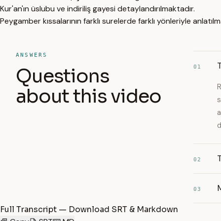
Kur'an'ın üslubu ve indiriliş gayesi detaylandırılmaktadır.
Peygamber kıssalarının farklı surelerde farklı yönleriyle anlatılm
ANSWERS
T
01
Questions
R
about this video
s
a
d
T
02
M
03
Full Transcript — Download SRT & Markdown