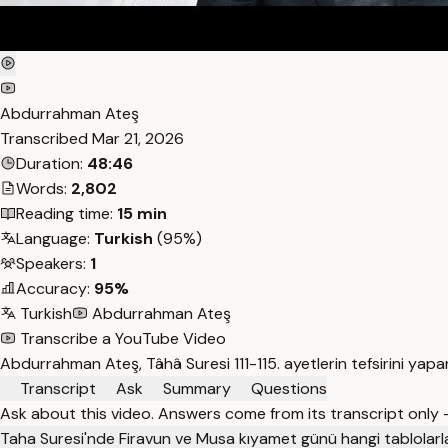
Abdurrahman Ateş
Transcribed
Mar 21, 2026
Duration:
48:46
Words:
2,802
Reading time:
15 min
Language:
Turkish
(95%)
Speakers:
1
Accuracy:
95%
Turkish
Abdurrahman Ateş
Transcribe a YouTube Video
Abdurrahman Ateş, Tâhâ Suresi 111-115. ayetlerin tefsirini yapar
Transcript
Ask
Summary
Questions
Ask about this video. Answers come from its transcript only
Taha Suresi'nde Firavun ve Musa kıyamet günü hangi tablolarl