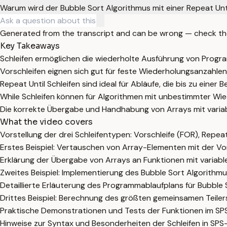
Warum wird der Bubble Sort Algorithmus mit einer Repeat Unti
Generated from the transcript and can be wrong — check th
Key Takeaways
Schleifen ermöglichen die wiederholte Ausführung von Program
Vorschleifen eignen sich gut für feste Wiederholungsanzahle
Repeat Until Schleifen sind ideal für Abläufe, die bis zu eine
While Schleifen können für Algorithmen mit unbestimmter Wie
Die korrekte Übergabe und Handhabung von Arrays mit variable
What the video covers
Vorstellung der drei Schleifentypen: Vorschleife (FOR), Repeat 
Erstes Beispiel: Vertauschen von Array-Elementen mit der Vor
Erklärung der Übergabe von Arrays an Funktionen mit variabl
Zweites Beispiel: Implementierung des Bubble Sort Algorithmus 
Detaillierte Erläuterung des Programmablaufplans für Bubble 
Drittes Beispiel: Berechnung des größten gemeinsamen Teilers
Praktische Demonstrationen und Tests der Funktionen im S
Hinweise zur Syntax und Besonderheiten der Schleifen in SP