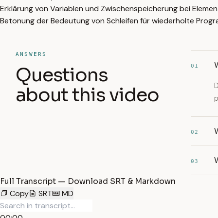
Erklärung von Variablen und Zwischenspeicherung bei Elemen
Betonung der Bedeutung von Schleifen für wiederholte Prog
ANSWERS
01
Questions
D
about this video
p
02
W
03
Full Transcript — Download SRT & Markdown
Copy
SRT
MD
00:00