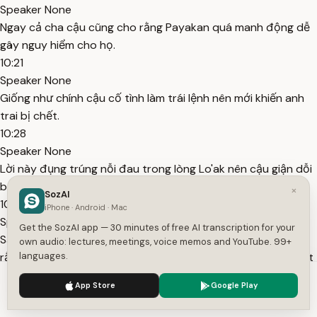
Speaker None
Ngay cả cha cậu cũng cho rằng Payakan quá manh động dễ
gây nguy hiểm cho họ.
10:21
Speaker None
Giống như chính cậu cố tình làm trái lệnh nên mới khiến anh
trai bị chết.
10:28
Speaker None
Lời này đụng trúng nỗi đau trong lòng Lo'ak nên cậu giận dỗi
bỏ đi.
×
SozAI
10:32
iPhone · Android · Mac
Speaker None
Get the SozAI app — 30 minutes of free AI transcription for your
Sau đó vợ chồng Jake lại cãi nhau vì chuyện này, Neytiri cho
own audio: lectures, meetings, voice memos and YouTube. 99+
rằng anh quá khắc nghiệt với Lo'ak và sợ sẽ lại mất thêm một
languages.
đứa con nữa.
We use cookies to enhance your experience.
Privacy Policy
App Store
Google Play
10:38
Accept
Settings
Speaker None