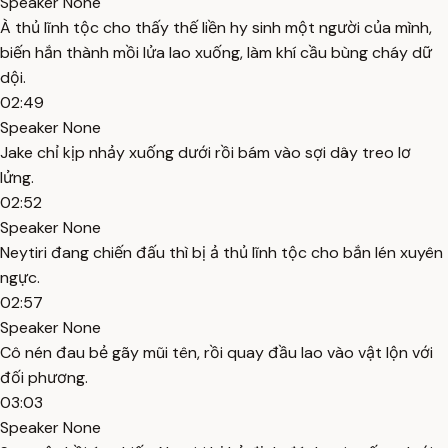
Speaker None
À thủ lĩnh tộc cho thấy thế liền hy sinh một người của mình,
biến hắn thành mồi lửa lao xuống, làm khí cầu bùng cháy dữ
dội.
02:49
Speaker None
Jake chỉ kịp nhảy xuống dưới rồi bám vào sợi dây treo lơ
lửng.
02:52
Speaker None
Neytiri đang chiến đấu thì bị ả thủ lĩnh tộc cho bắn lén xuyên
ngực.
02:57
Speaker None
Cô nén đau bẻ gãy mũi tên, rồi quay đầu lao vào vật lộn với
đối phương.
03:03
Speaker None