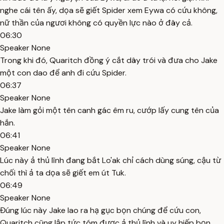
nghe cái tên ấy, dọa sẽ giết Spider xem Eywa có cứu không,
nữ thần của ngươi không có quyền lực nào ở đây cả.
06:30
Speaker None
Trong khi đó, Quaritch đồng ý cắt dây trói và đưa cho Jake
một con dao để anh đi cứu Spider.
06:37
Speaker None
Jake làm gỏi một tên canh gác êm ru, cướp lấy cung tên của
hắn.
06:41
Speaker None
Lúc này ả thủ lĩnh đang bắt Lo'ak chỉ cách dùng súng, cậu từ
chối thì ả ta dọa sẽ giết em út Tuk.
06:49
Speaker None
Đúng lúc này Jake lao ra hạ gục bọn chúng để cứu con,
Quaritch cũng lập tức tóm được ả thủ lĩnh và uy hiếp bọn