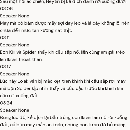
Sau một hồi ác chiến, Neytiri bị kẻ địch đánh rơi xuống dưới.
03:06
Speaker None
May mà cô bám được mấy sợi dây leo và lá cây khổng lồ, nên
chưa đến mức tan xương nát thịt.
03:11
Speaker None
Bọn Kiri và Spider thấy khí cầu sắp nổ, liền cùng em gái trèo
lên Ikran thoát thân.
03:17
Speaker None
Lúc này Lo'ak vẫn bị mắc kẹt trên khinh khí cầu sắp rơi, may
mà bọn Spider kịp nhìn thấy và cứu cậu trước khi khinh khí
cầu rơi xuống đất.
03:24
Speaker None
Đúng lúc đó, kẻ địch lại bắn trúng con Ikran làm nó rơi xuống
đất, cả bọn may mắn an toàn, nhưng con Ikran đã bỏ mạng.