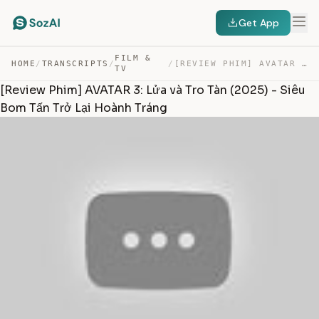
Get App
FILM &
HOME
/
TRANSCRIPTS
/
/
[REVIEW PHIM] AVATAR 3: LỬA VÀ TRO TÀN (2025) – SIÊU BO… — TRANSCRIPT
TV
[Review Phim] AVATAR 3: Lửa và Tro Tàn (2025) - Siêu
Bom Tấn Trở Lại Hoành Tráng