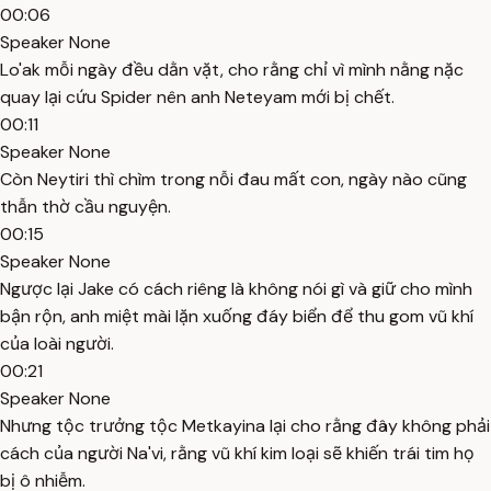
00:06
Speaker None
Lo'ak mỗi ngày đều dằn vặt, cho rằng chỉ vì mình nằng nặc
quay lại cứu Spider nên anh Neteyam mới bị chết.
00:11
Speaker None
Còn Neytiri thì chìm trong nỗi đau mất con, ngày nào cũng
thẫn thờ cầu nguyện.
00:15
Speaker None
Ngược lại Jake có cách riêng là không nói gì và giữ cho mình
bận rộn, anh miệt mài lặn xuống đáy biển để thu gom vũ khí
của loài người.
00:21
Speaker None
Nhưng tộc trưởng tộc Metkayina lại cho rằng đây không phải
cách của người Na'vi, rằng vũ khí kim loại sẽ khiến trái tim họ
bị ô nhiễm.