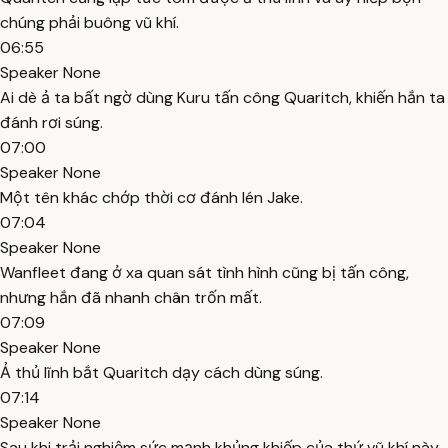
chúng phải buông vũ khí.
06:55
Speaker None
Ai dè ả ta bất ngờ dùng Kuru tấn công Quaritch, khiến hắn ta
đánh rơi súng.
07:00
Speaker None
Một tên khác chớp thời cơ đánh lén Jake.
07:04
Speaker None
Wanfleet đang ở xa quan sát tình hình cũng bị tấn công,
nhưng hắn đã nhanh chân trốn mất.
07:09
Speaker None
Ả thủ lĩnh bắt Quaritch dạy cách dùng súng.
07:14
Speaker None
Sau khi trải nghiệm sức mạnh khủng khiếp của thứ vũ khí này,