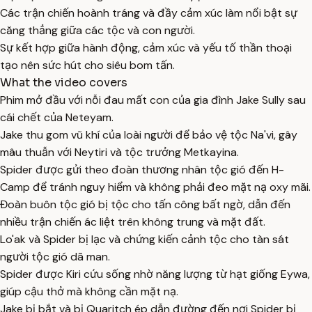
Các trận chiến hoành tráng và đầy cảm xúc làm nổi bật sự
căng thẳng giữa các tộc và con người.
Sự kết hợp giữa hành động, cảm xúc và yếu tố thần thoại
tạo nên sức hút cho siêu bom tấn.
What the video covers
Phim mở đầu với nỗi đau mất con của gia đình Jake Sully sau
cái chết của Neteyam.
Jake thu gom vũ khí của loài người để bảo vệ tộc Na'vi, gây
mâu thuẫn với Neytiri và tộc trưởng Metkayina.
Spider được gửi theo đoàn thương nhân tộc gió đến H-
Camp để tránh nguy hiểm và không phải đeo mặt nạ oxy mãi.
Đoàn buôn tộc gió bị tộc cho tấn công bất ngờ, dẫn đến
nhiều trận chiến ác liệt trên không trung và mặt đất.
Lo'ak và Spider bị lạc và chứng kiến cảnh tộc cho tàn sát
người tộc gió dã man.
Spider được Kiri cứu sống nhờ năng lượng từ hạt giống Eywa,
giúp cậu thở mà không cần mặt nạ.
Jake bị bắt và bị Quaritch ép dẫn đường đến nơi Spider bị