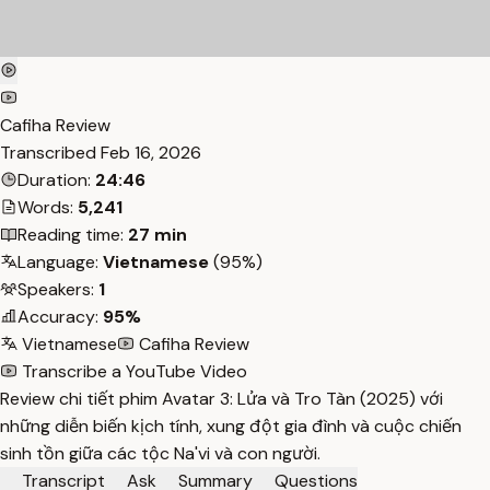
Cafiha Review
Transcribed
Feb 16, 2026
Duration:
24:46
Words:
5,241
Reading time:
27 min
Language:
Vietnamese
(95%)
Speakers:
1
Accuracy:
95%
Vietnamese
Cafiha Review
Transcribe a YouTube Video
Review chi tiết phim Avatar 3: Lửa và Tro Tàn (2025) với
những diễn biến kịch tính, xung đột gia đình và cuộc chiến
sinh tồn giữa các tộc Na'vi và con người.
Transcript
Ask
Summary
Questions