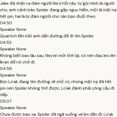
Jake đã nhận ra đám người Na'vi hồi nãy tự gọi mình là người
cho, anh cảnh báo Spider đang gặp nguy hiểm, một là mặt nạ
hết pin, hai là bị đám người cho tàn bạo đuổi theo.
04:50
Speaker None
Quaritch liền bắt anh dẫn đường để đi tìm Spider.
04:53
Speaker None
Không biết bao lâu sau, Neytiri mới tỉnh lại, cô nén đau leo lên
Ikran để nó chở đi.
04:59
Speaker None
Bọn Lo'ak đang tìm đường về chỗ cũ, nhưng mặt nạ đã hết
pin nên Spider không thở được, Lo'ak đành phải cõng cậu đi
tiếp.
05:07
Speaker None
Chưa được bao xa, Spider đã ngã xuống và lịm dần đi, Lo'ak