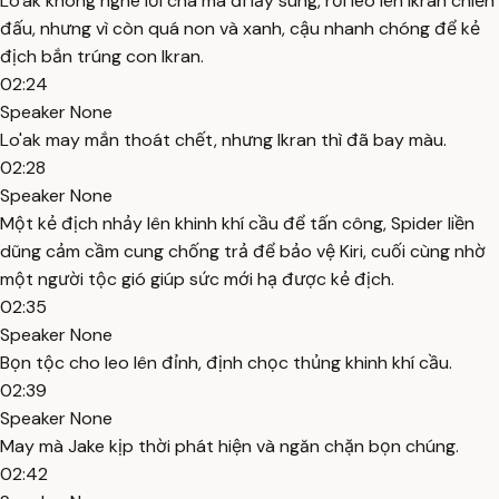
Lo'ak không nghe lời cha mà đi lấy súng, rồi leo lên Ikran chiến
đấu, nhưng vì còn quá non và xanh, cậu nhanh chóng để kẻ
địch bắn trúng con Ikran.
02:24
Speaker None
Lo'ak may mắn thoát chết, nhưng Ikran thì đã bay màu.
02:28
Speaker None
Một kẻ địch nhảy lên khinh khí cầu để tấn công, Spider liền
dũng cảm cầm cung chống trả để bảo vệ Kiri, cuối cùng nhờ
một người tộc gió giúp sức mới hạ được kẻ địch.
02:35
Speaker None
Bọn tộc cho leo lên đỉnh, định chọc thủng khinh khí cầu.
02:39
Speaker None
May mà Jake kịp thời phát hiện và ngăn chặn bọn chúng.
02:42