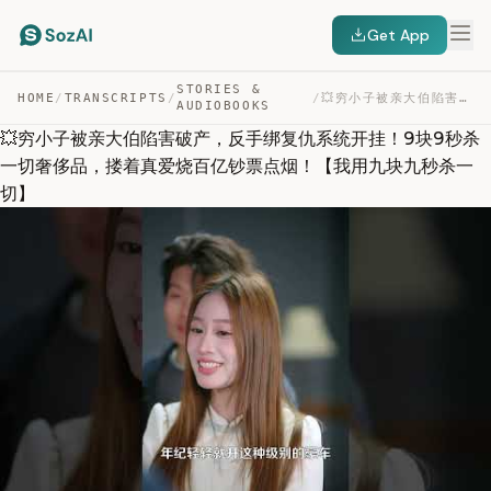
Get App
STORIES &
HOME
/
TRANSCRIPTS
/
/
💥穷小子被亲大伯陷害破产，反手绑复仇系统开挂！9块9秒杀一切奢侈品，搂着真爱烧百亿钞票点烟！【我用九块九秒杀一切】 — TRANSCRIPT
AUDIOBOOKS
💥穷小子被亲大伯陷害破产，反手绑复仇系统开挂！9块9秒杀
一切奢侈品，搂着真爱烧百亿钞票点烟！【我用九块九秒杀一
切】