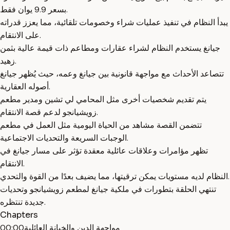
بسعر 9.9 يوان فقط.
يبدأ النظام في تنفيذ عمليات شراء وخصومات تلقائية، مما يعزز قدراته
على الانتقام.
جيانغ يستخدم النظام لشراء عقارات ومطاعم ذات قيمة عالية بثمن
زهيد.
تتصاعد الأحداث مع مواجهة قانونية بين جيانغ وعمه، حيث يُظهر جيانغ
أصوله العقارية.
يتم تقديم شخصيات أخرى مثل المحامي لي تشين ومدير مطعم
زويشيانجو لدعم قصة الانتقام.
تتضمن القصة مشاهد من الحياة اليومية مثل العمل في مطعم
الوجبات السريعة والتحديات الاجتماعية.
تظهر مؤامرات وعلاقات عائلية معقدة تؤثر على مسار جيانغ في
الانتقام.
النظام لديه مستويات يمكن ترقيتها، مما يضيف بعدًا من القوة والتحدي.
تنتهي الحلقة بتطورات في ملكية جيانغ لمطعم زويشيانجو وتحديات
جديدة تنتظره.
Chapters
مواجهة الدين والخيانة العائلية
00:00