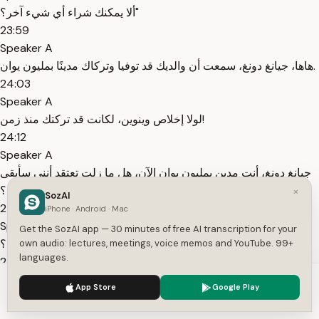
ألا يمكنك شراء أي شيء آخر؟"
23:59
Speaker A
هاها، جيانغ دونغ، سمعت أن والديك قد توفيا وتركاك مدينًا بمليون يوان.
24:03
Speaker A
لولا إخلاص وينوين، لكانت قد تركتك منذ زمن!
24:12
Speaker A
جيانغ دونغ، أنت مدين بمليون يوان الآن، هل ما زلت تعتقد أنني سأبقى
معك؟
×
SozAI
24:16
iPhone · Android · Mac
Speaker A
Get the SozAI app — 30 minutes of free AI transcription for your
من اليوم فصاعدًا، لا علاقة لنا ببعضنا البعض، حسنًا؟
own audio: lectures, meetings, voice memos and YouTube. 99+
languages.
24:24
Speaker A
We use cookies to enhance your experience.
Privacy Policy
App Store
Google Play
وينوين، بما أنكِ تركتِ هذا الرجل،
Accept
Settings
24:40