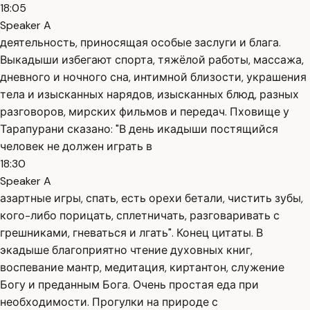
18:05
Speaker A
деятельность, приносящая особые заслуги и блага.
Выкадыши избегают спорта, тяжёлой работы, массажа,
дневного и ночного сна, интимной близости, украшения
тела и изысканных нарядов, изысканных блюд, разных
разговоров, мирских фильмов и передач. Пховище у
Тарапурани сказано: "В день икадыши постящийся
человек не должен играть в
18:30
Speaker A
азартные игры, спать, есть орехи бетали, чистить зубы,
кого-либо порицать, сплетничать, разговаривать с
грешниками, гневаться и лгать". Конец цитаты. В
экадыше благоприятно чтение духовных книг,
воспевание мантр, медитация, киртантон, служение
Богу и преданным Бога. Очень простая еда при
необходимости. Прогулки на природе с