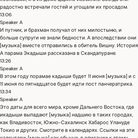
радостно встречали гостей и угощали их просадом.
13:06
Speaker A
И путник, и брахман получал от них милостыню, и
больше супруги не знали бедности. А впоследствии они
[музыка] вместе отправились в обитель Вишну. История
А парама Экадыши рассказана в Скандапуране.
13:26
Speaker A
В этом году порамае кадыши будет 11 июня [музыка] и с
11 июня по пятнадцатое будет идти пост панчератрика.
13:34
Speaker A
Это даты для всего мира, кроме Дальнего Востока, где
икадыши выпадают [музыка] надшию в таких городах,
как Владивосток, Южно-Сахалинск Хабарос Улануде
Токио и других. Смотрите в календарях. Ссылки на эти
календари, [музыка] как обычно, в описании к этому