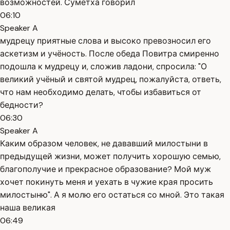
возможностей. Суметха говорил
06:10
Speaker A
мудрецу приятные слова и высоко превозносил его
аскетизм и учёность. После обеда Повитра смиренно
подошла к мудрецу и, сложив ладони, спросила: "О
великий учёный и святой мудрец, пожалуйста, ответь,
что нам необходимо делать, чтобы избавиться от
бедности?
06:30
Speaker A
Каким образом человек, не дававший милостыни в
предыдущей жизни, может получить хорошую семью,
благополучие и прекрасное образование? Мой муж
хочет покинуть меня и уехать в чужие края просить
милостыню". А я молю его остаться со мной. Это такая
наша великая
06:49