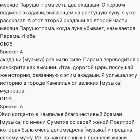
месяце Парушоттома есть два экадаши. О первом
подмене экадаши, бывающем на растущую луну, я уже
рассказал. А этот второй экадаши во второй части
месяца Парушоттома, когда луна убывает, называется
Парама. И оба
01:05
Speaker A
экадаши [музыка] равны по силе. Парама переводится с
санскрита как высший. Итак, дорогой царь, послушай
же историю, связанную с этим экадаши. Я услышал эту
историю в городе Кампилья от великих [музыка]
мудрецов.
01:24
Speaker A
Жил когда-то в Кампилье благочестивый браман
[музыка] по имени Суметха со своей женой Повитрой,
которая была очень целомудрена [музыка] и предана
своему мужу. Из-за накопленных в прошлой жизни