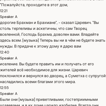
"Пожалуйста, проходите в этот дом,
12:21
Speaker A
дорогие Брахман и Брахмане", - сказал Царевич. "Вы
столь терпеливы и аскетичны, что сам Творец
вселенной, Господь Брахма, доволен вами. Владейте
здесь всем. [музыка] Теперь вы ни в чём не будете знать
нужды. В придаче к этому дому я дарю вам
12:40
Speaker A
иселение. Вы будете править им и получать от его
жителей всё необходимое для жизни. Царевич
поклонился и вернулся во дворец, а Суметха с супругой
насладились всеми благами этого мира.
12:55
Speaker A
Были они [музыка] приветливыми, гостеприимными
хозяевами, и в их доме царило изобилие. Всегда они