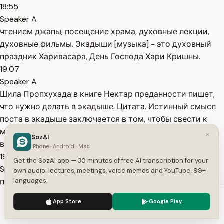
18:55
Speaker A
чтением джапы, посещение храма, духовные лекции,
духовные фильмы. Экадыши [музыка] - это духовный
праздник Харивасара, День Господа Хари Кришны.
19:07
Speaker A
Шила Пропхухада в книге Нектар преданности пишет,
что нужно делать в экадыше. Цитата. Истинный смысл
поста в экадыше заключается в том, чтобы свести к
минимуму запросы тела и максимально использовать
×
SozAI
время для служения Господу.
iPhone · Android · Mac
19:23
Get the SozAI app — 30 minutes of free AI transcription for your
Speaker A
own audio: lectures, meetings, voice memos and YouTube. 99+
повторение мантры и другой деятельности в
languages.
преданном служении. Лучшее, что можно делать в день
We use cookies to enhance your experience.
Privacy Policy
App Store
Google Play
поста - это вспоминать об играх Говинды и постоянно
Accept
Settings
слушать его святое имя. Нектар Преданности, глава