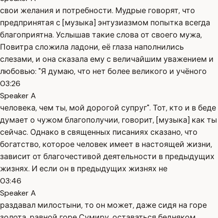
свои желания и потребности. Мудрые говорят, что
предпринятая с [музыка] энтузиазмом попытка всегда
благоприятна. Услышав такие слова от своего мужа,
Повитра сложила ладони, её глаза наполнились
слезами, и она сказала ему с величайшим уважением и
любовью: "Я думаю, что нет более великого и учёного
03:26
Speaker A
человека, чем ты, мой дорогой супруг". Тот, кто и в беде
думает о чужом благополучии, говорит, [музыка] как ты
сейчас. Однако в священных писаниях сказано, что
богатство, которое человек имеет в настоящей жизни,
зависит от благочестивой деятельности в предыдущих
жизнях. И если он в предыдущих жизнях не
03:46
Speaker A
раздавал милостыни, то он может, даже сидя на горе
золота, равной горе Сумиру, оставаться бедняком.