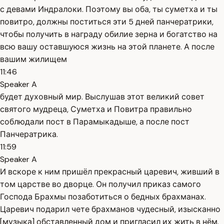
с девами Индралоки. Поэтому вы оба, ты суметха и ты
повитро, должны поститься эти 5 дней панчератрики,
чтобы получить в награду обилие зерна и богатство на
всю вашу оставшуюся жизнь на этой планете. А после
вашим жилищем
11:46
Speaker A
будет духовный мир. Выслушав этот великий совет
святого мудреца, Суметха и Повитра правильно
соблюдали пост в Парамыкадыше, а после пост
Панчератрика.
11:59
Speaker A
И вскоре к ним пришёл прекрасный царевич, живший в
том царстве во дворце. Он получил приказ самого
Господа Брахмы позаботиться о бедных брахманах.
Царевич подарил чете брахманов чудесный, изысканно
[музыка] обставленный дом и пригласил их жить в нём.