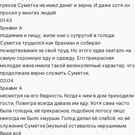
грехов Суметха не имел денег и зерна. И даже хотя он
просил у многих людей
01:43
Speaker A
подаяние и пищу, жили они с супругой в голоде.
Суметха трудился как брахман и собирал
пожертвования за свой труд. Но этого едва хватало на
самую скромную еду и одежду. Его прекрасная
молодая жена имела такой великолепный характер, что
продолжала верно служить Суметхе,
02:04
Speaker A
несмотря на его бедность. Когда к ним в дом приходили
гости, Повитра всегда давала им еду. Хотя сама часто
была голодна, её прекрасное, подобное лотосу лицо
никогда не было хмурым. Голод делал её слабой, но её
служение Суметхе [музыка] оставалось нерушимым.
Видя всё