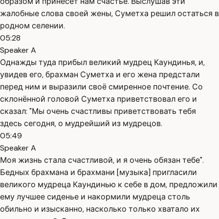
образом и принесёт нам счастье. Выслушав эти
жалобные слова своей жены, Суметха решил остаться в
родном селении.
05:28
Speaker A
Однажды туда прибыл великий мудрец Каундинья, и,
увидев его, брахман Суметха и его жена предстали
перед ним и выразили своё смиренное почтение. Со
склонённой головой Суметха приветствовал его и
сказал: "Мы очень счастливы приветствовать тебя
здесь сегодня, о мудрейший из мудрецов.
05:49
Speaker A
Моя жизнь стала счастливой, и я очень обязан тебе".
Бедных брахмана и брахмани [музыка] пригласили
великого мудреца Каундинью к себе в дом, предложили
ему лучшее сиденье и накормили мудреца столь
обильно и изысканно, насколько только хватало их