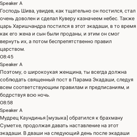
Speaker A
Господь Шива, увидев, как тщательно он постился, стал
очень доволен и сделал Куверу казначеем небес. Также
царь Харишчандра постился в этот экадаши, в то время
как его жена и сын были проданы, и этим он смог
вернуть их, а потом беспрепятственно правил
царством.
08:45
Speaker A
Поэтому, о широкоукая женщина, ты всегда должна
соблюдать священный пост в Парама Экадаши, следуя
всем соответствующим правилам и предписаниям, и
бодрствуя всю ночь.
08:58
Speaker A
Мудрец Каундинья [музыка] обратился к брахману
Суметхе, продолжая давать наставление на этот
экадаши. В дваши на следующий день после экадаши