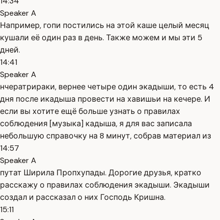
14:34
Speaker A
Например, гопи постились на этой каше целый месяц
кушали её один раз в день. Также можем и мы эти 5
дней.
14:41
Speaker A
нчератрираки, вернее четыре один экадыши, то есть 4
дня после икадыша провести на хавишьи на кечере. И
если вы хотите ещё больше узнать о правилах
соблюдения [музыка] кадыша, я для вас записала
небольшую справочку на 8 минут, собрав материал из
14:57
Speaker A
путат Ширила Пропхупады. Дорогие друзья, кратко
расскажу о правилах соблюдения экадыши. Экадыши
создал и рассказал о них Господь Кришна.
15:11