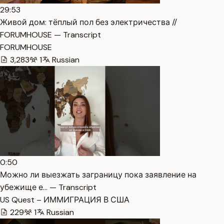
29:53
Живой дом: тёплый пол без электричества //
FORUMHOUSE — Transcript
FORUMHOUSE
3,283
1
Russian
0:50
Можно ли выезжать заграницу пока заявление на
убежище е… — Transcript
US Quest – ИММИГРАЦИЯ В США
229
1
Russian