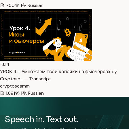
750
1
Russian
13:14
УРОК 4 – Умножаем твои копейки на фьючерсах by
Cryptosc… — Transcript
cryptoscamm
1,891
1
Russian
Speech in. Text out.