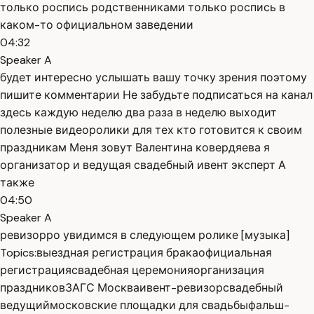
только роспись родственниками только роспись в
каком-то официальном заведении
04:32
Speaker A
будет интересно услышать вашу точку зрения поэтому
пишите комментарии Не забудьте подписаться на канал
здесь каждую неделю два раза в неделю выходит
полезные видеоролики для тех кто готовится к своим
праздникам Меня зовут Валентина ковердяева я
организатор и ведущая свадебный ивент эксперт А
также
04:50
Speaker A
ревизорро увидимся в следующем ролике [музыка]
Topics:
выездная регистрация брака
официальная
регистрация
свадебная церемония
организация
праздников
ЗАГС Москва
ивент-ревизор
свадебный
ведущий
московские площадки для свадьбы
фальш-