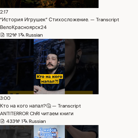
2:17
“История Игрушек” Стихосложение. — Transcript
ВелоКрасноярск24
112
1
Russian
3:00
Кто на кого напал?🤔 — Transcript
ANTITERROR ChRI читаем книги
433
1
Russian