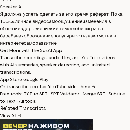
Speaker A
Я должна успеть сделать за это время реферат. Пока.
Topics:
личное видео
самоощущение
изменения в
общении
здоровье
низкий гемоглобин
игра на
барабанах
образование
популярность
знакомства в
интернете
саморазвитие
Get More with the SozAI App
Transcribe recordings, audio files, and YouTube videos —
with AI summaries, speaker detection, and unlimited
transcriptions.
App Store
Google Play
Or transcribe another YouTube video here →
Free tools:
TXT to SRT
·
SRT Validator
·
Merge SRT
·
Subtitle
to Text
·
All tools
Related Transcripts
View All