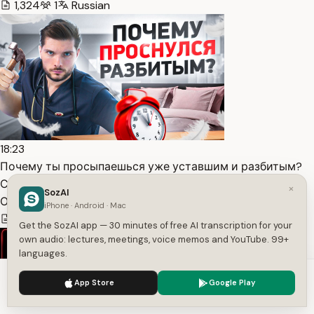
1,324
1
Russian
18:23
Почему ты просыпаешься уже уставшим и разбитым?
Секрет … — Transcript
×
SozAI
Олег Абакумов
iPhone · Android · Mac
2,446
1
Russian
Get the SozAI app — 30 minutes of free AI transcription for your
own audio: lectures, meetings, voice memos and YouTube. 99+
languages.
We use cookies to enhance your experience.
Privacy Policy
App Store
Google Play
Accept
Settings