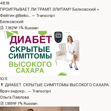
48:19
ПРОИГРЫВАЕТ ЛИ ТРАМП ЭЛИТАМ? Белковский +
Фейгин @Belko… — Transcript
Белковский
7,182
1
Russian
10:11
💊 ДИАБЕТ. СКРЫТЫЕ СИМПТОМЫ ВЫСОКОГО САХАРА.
Врач эндокр… — Transcript
Ольга Павлова
1,188
1
Russian