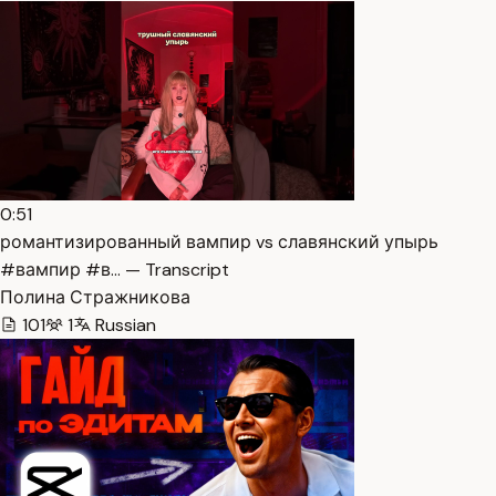
0:51
романтизированный вампир vs славянский упырь
#вампир #в… — Transcript
Полина Стражникова
101
1
Russian