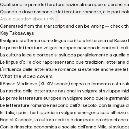
Quali sono le prime letterature nazionali europee e perché n
Quando e dove nascono le letterature romanze, e in particolar
Generated from the transcript and can be wrong — check th
Key Takeaways
Il volgare si afferma come lingua scritta e letteraria nel Bass
Le prime letterature volgari europee nascono in contesti cultu
La cultura laica e cortese si sviluppa parallelamente a quella e
Le lingue d'oïl e d'oc rappresentano due tradizioni letterarie d
L'influenza delle letterature romanze si estende anche alle le
What the video covers
Il Basso Medioevo (XI-XIV secolo) segna un fermento culturale 
La nascita delle letterature nazionali in volgare si sviluppa ini
Le prime letterature europee in volgare sono quelle germanic
Le letterature romanze nascono dall'XI secolo, con la lingua d'o
In Italia, i primi testi poetici in volgare emergono solo all'iniz
Fino al X secolo, la cultura scritta è dominata da chierici che u
Con la rinascita economica e sociale dell'anno Mille, si svilupp