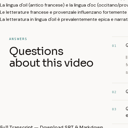
La lingua d'oïl (antico francese) e la lingua d'oc (occitano/pr
Le letterature francese e provenzale influenzano fortemente 
La letteratura in lingua d'oïl è prevalentemente epica e narrativ
ANSWERS
Q
01
Questions
I
about this video
f
s
Q
02
Q
03
Full Transcript — Download SRT & Markdown