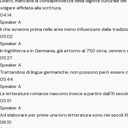
Difatti, mancava la consapevolezza della dignità culturale dei 
volgare affidata alla scrittura,
04:14
Speaker A
il che avvenne prima nelle aree meno influenzate dalla tradizio
05:02
Speaker A
In Inghilterra e in Germania, già attorno al 750 circa, venner
05:27
Speaker A
Trattandosi di lingue germaniche, non possono però essere cl
05:44
Speaker A
Le letterature romanze nascono invece a partire dall'XI secol
05:51
Speaker A
Ad elaborare per prime una loro letteratura sono nei secoli XI e X
06:10