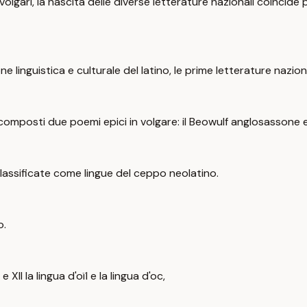
volgari, la nascita delle diverse letterature nazionali coincide
ne linguistica e culturale del latino, le prime letterature nazi
o composti due poemi epici in volgare: il Beowulf anglosassone 
assificate come lingue del ceppo neolatino.
o.
II la lingua d'oïl e la lingua d'oc,