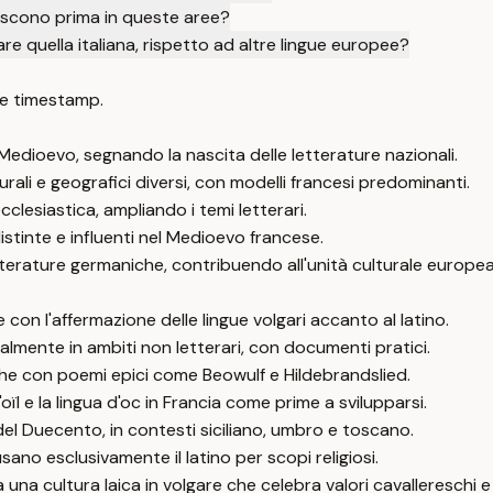
ascono prima in queste aree?
e quella italiana, rispetto ad altre lingue europee?
e timestamp.
o Medioevo, segnando la nascita delle letterature nazionali.
rali e geografici diversi, con modelli francesi predominanti.
cclesiastica, ampliando i temi letterari.
istinte e influenti nel Medioevo francese.
tterature germaniche, contribuendo all'unità culturale europea
con l'affermazione delle lingue volgari accanto al latino.
zialmente in ambiti non letterari, con documenti pratici.
he con poemi epici come Beowulf e Hildebrandslied.
ïl e la lingua d'oc in Francia come prime a svilupparsi.
io del Duecento, in contesti siciliano, umbro e toscano.
sano esclusivamente il latino per scopi religiosi.
a una cultura laica in volgare che celebra valori cavallereschi e