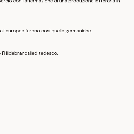
 perciò con l'affermazione di una produzione letteraria in
onali europee furono così quelle germaniche.
e l'Hildebrandslied tedesco.