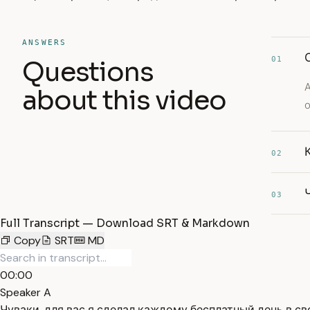
ANSWERS
01
Questions
about this video
о
02
03
Full Transcript — Download SRT & Markdown
Copy
SRT
MD
00:00
Speaker A
Чуваки, для вас я сделал каждому бесплатный день в с