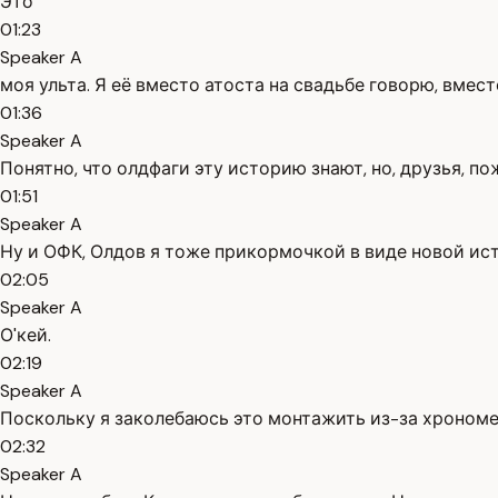
Это
01:23
Speaker A
моя ульта. Я её вместо атоста на свадьбе говорю, вме
01:36
Speaker A
Понятно, что олдфаги эту историю знают, но, друзья, по
01:51
Speaker A
Ну и ОФК, Олдов я тоже прикормочкой в виде новой ист
02:05
Speaker A
О'кей.
02:19
Speaker A
Поскольку я заколебаюсь это монтажить из-за хрономе
02:32
Speaker A