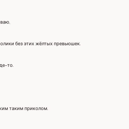
ываю.
 ролики без этих жёлтых превьюшек.
де-то.
гким таким приколом.