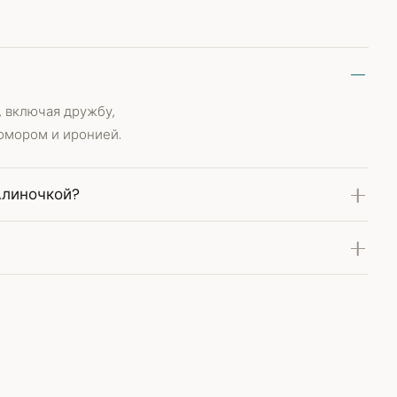
 включая дружбу,
 юмором и иронией.
Алиночкой?