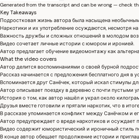
Generated from the transcript and can be wrong — check th
Key Takeaways
Подростковая жизнь автора была насыщена необычным
Наркотики и их употребление осуждаются, несмотря на
Важность дружбы и сложных отношений в молодом воз
Видео сочетает личные истории с юмором и иронией.
Автор предлагает обучение видеомонтажу как альтерна
What the video covers
Автор делится воспоминаниями о своей бурной подрос
Рассказ начинается с предложения бесплатного дня в 
Вспоминается друг Санёчек, который искал стимулы для
Автор описывает поездку в деревню с почти пустыми у
История о том, как автор нашёл и украл около килогра
Друзья вместе готовили и прятали наркотик, что в итог
В рассказе упоминается конфликт между Санёчком и ег
Автор предупреждает о вреде наркотиков и осуждает 
Видео содержит юмористический и ироничный стиль п
В конце автор обещает продолжение истории и приглаш