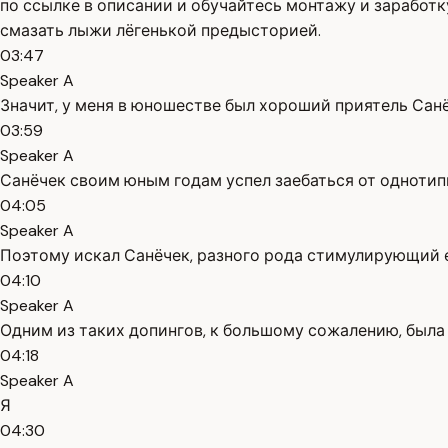
по ссылке в описании и обучайтесь монтажу и заработку
смазать лыжи лёгенькой предысторией.
03:47
Speaker A
Значит, у меня в юношестве был хороший приятель Санё
03:59
Speaker A
Санёчек своим юным годам успел заебаться от однотип
04:05
Speaker A
Поэтому искал Санёчек, разного рода стимулирующий е
04:10
Speaker A
Одним из таких допингов, к большому сожалению, была 
04:18
Speaker A
Я
04:30