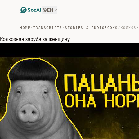
EN
HOME
/
TRANSCRIPTS
/
STORIES & AUDIOBOOKS
/
КОЛХОЗ
Колхозная заруба за женщину