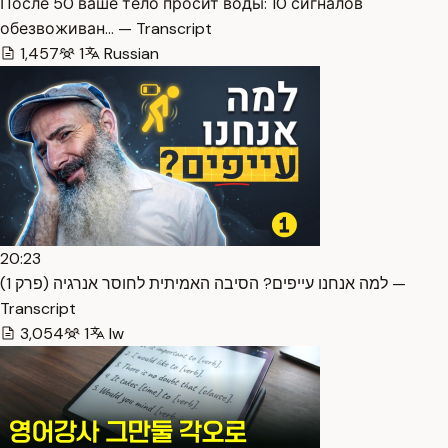
После 50 ваше тело просит воды: 10 сигналов
обезвоживан… — Transcript
1,457
1
Russian
20:23
למה אנחנו עייפים? הסיבה האמיתית לחוסר אנרגיה (פרק 1) —
Transcript
3,054
1
Iw