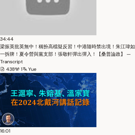
34:44
梁振英批英無中！稱扮高檔疑反習！中港隨時禁出境！朱江瑋如
一拆牌！夏令營與黨支部！張敬軒彈出彈入！【桑普論政】 —
Transcript
438
1
Yue
16:01