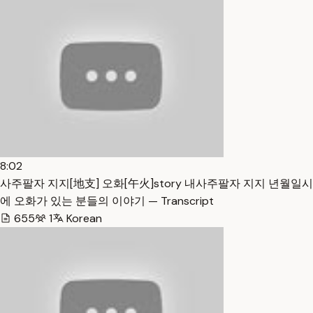
8:02
사주팔자 지지[地支] 오화[午火]story 내사주팔자 지지 년월일시
에 오화가 있는 분들의 이야기 — Transcript
655
1
Korean