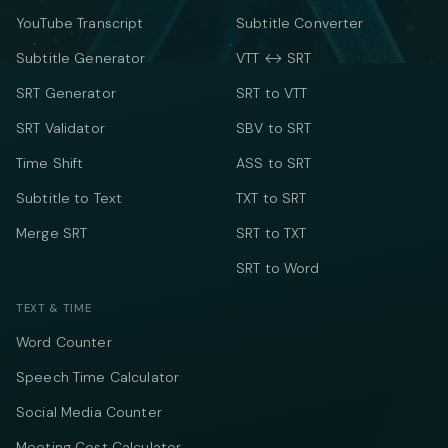
YouTube Transcript
Subtitle Converter
Subtitle Generator
VTT ↔ SRT
SRT Generator
SRT to VTT
SRT Validator
SBV to SRT
Time Shift
ASS to SRT
Subtitle to Text
TXT to SRT
Merge SRT
SRT to TXT
SRT to Word
TEXT & TIME
Word Counter
Speech Time Calculator
Social Media Counter
Meeting Cost Calculator