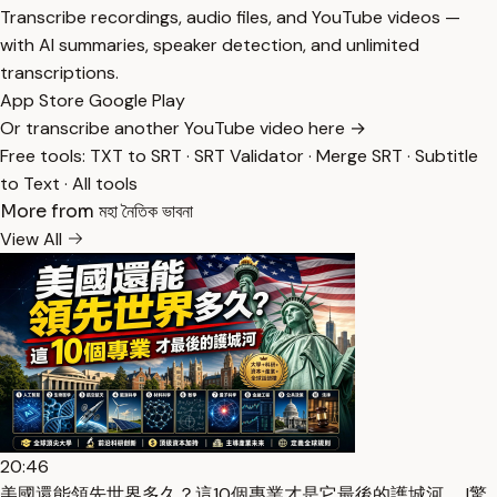
Transcribe recordings, audio files, and YouTube videos —
with AI summaries, speaker detection, and unlimited
transcriptions.
App Store
Google Play
Or transcribe another YouTube video here →
Free tools:
TXT to SRT
·
SRT Validator
·
Merge SRT
·
Subtitle
to Text
·
All tools
More from মহা নৈতিক ভাবনা
View All
20:46
美國還能領先世界多久？這10個專業才是它最後的護城河。 |驚