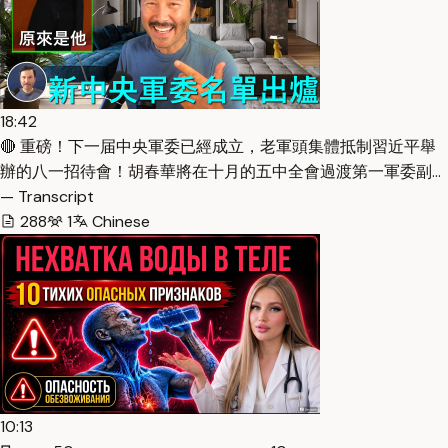
18:42
🔴 重磅！下一届中央軍委已經成立，老軍頭集體抵制習近平舉
辦的八一招待會！胡春華將在十月的五中全會過渡第一軍委副…
— Transcript
288
1
Chinese
10:13