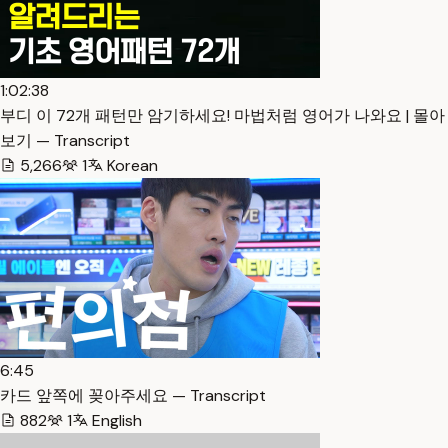
1:02:38
부디 이 72개 패턴만 암기하세요! 마법처럼 영어가 나와요 | 몰아
보기 — Transcript
5,266
1
Korean
6:45
카드 앞쪽에 꽂아주세요 — Transcript
882
1
English