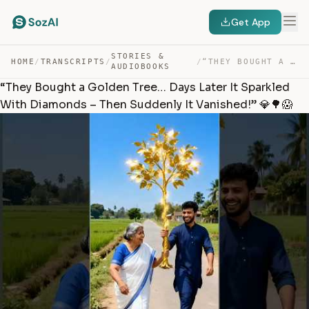
Get App
STORIES &
HOME
/
TRANSCRIPTS
/
/
“THEY BOUGHT A GOLDEN TREE… DAYS LATER IT SPARKLED WITH… — TRANSCRIPT
AUDIOBOOKS
“They Bought a Golden Tree… Days Later It Sparkled
With Diamonds – Then Suddenly It Vanished!” 💎🌳😱