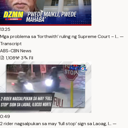
13:25
Mga problema sa ‘forthwith’ ruling ng Supreme Court – l… —
Transcript
ABS-CBN News
1,108
3
Fil
0:49
2 rider nagsalpukan sa may ‘full stop’ sign sa Laoag, I… —