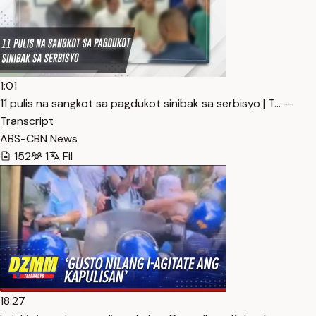
1:01
11 pulis na sangkot sa pagdukot sinibak sa serbisyo | T… —
Transcript
ABS-CBN News
152
1
Fil
18:27