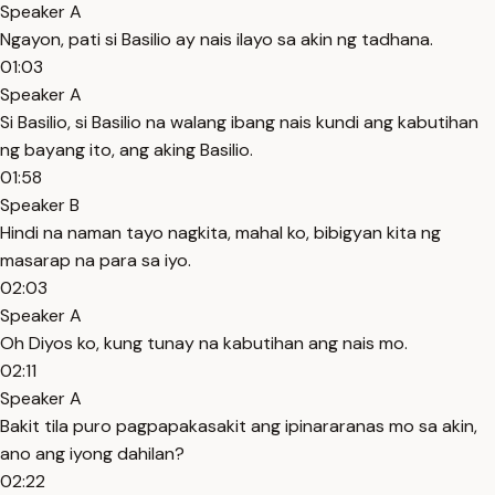
Speaker A
Ngayon, pati si Basilio ay nais ilayo sa akin ng tadhana.
01:03
Speaker A
Si Basilio, si Basilio na walang ibang nais kundi ang kabutihan
ng bayang ito, ang aking Basilio.
01:58
Speaker B
Hindi na naman tayo nagkita, mahal ko, bibigyan kita ng
masarap na para sa iyo.
02:03
Speaker A
Oh Diyos ko, kung tunay na kabutihan ang nais mo.
02:11
Speaker A
Bakit tila puro pagpapakasakit ang ipinararanas mo sa akin,
ano ang iyong dahilan?
02:22