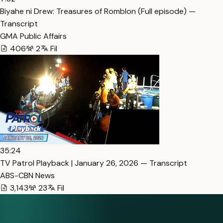
Biyahe ni Drew: Treasures of Romblon (Full episode) —
Transcript
GMA Public Affairs
406
2
Fil
35:24
TV Patrol Playback | January 26, 2026 — Transcript
ABS-CBN News
3,143
23
Fil