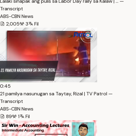
Lalaki sinapak ang pulis sa Labor Day rally sa Kalaw | … —
Transcript
ABS-CBN News
2,005
3
Fil
0:45
21 pamilya nasunugan sa Taytay, Rizal | TV Patrol —
Transcript
ABS-CBN News
89
1
Fil