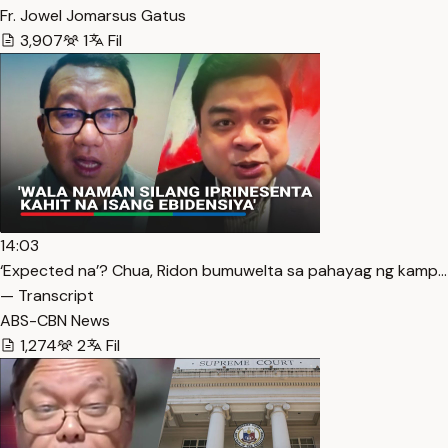
Fr. Jowel Jomarsus Gatus
3,907
1
Fil
14:03
‘Expected na’? Chua, Ridon bumuwelta sa pahayag ng kamp…
— Transcript
ABS-CBN News
1,274
2
Fil