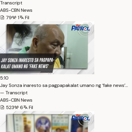
Transcript
ABS-CBN News
79
1
Fil
5:10
Jay Sonza inaresto sa pagpapakalat umano ng ‘fake news’…
— Transcript
ABS-CBN News
523
6
Fil