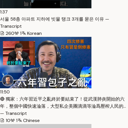
1:37
서울 58층 아파트 지하에 빗물 탱크 3개를 묻은 이유 —
Transcript
260
1
Korean
11:50
🔴 獨家：六年習近平之亂終於要結束了！從武漢肺炎開始的六
年，整個中國快速淪落，大型私企美團滴滴等淪爲壓榨人民的…
— Transcript
10
1
Chinese