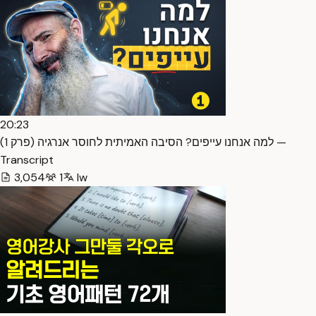
20:23
למה אנחנו עייפים? הסיבה האמיתית לחוסר אנרגיה (פרק 1) —
Transcript
3,054
1
Iw