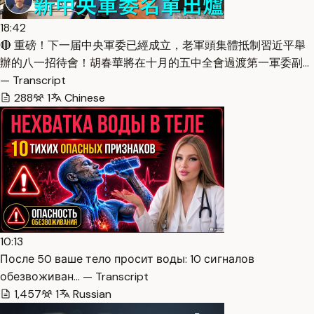
18:42
🔴 重磅！下一届中央軍委已經成立，老軍頭集體抵制習近平舉
辦的八一招待會！胡春華將在十月的五中全會過渡第一軍委副…
— Transcript
288
1
Chinese
10:13
После 50 ваше тело просит воды: 10 сигналов
обезвоживан… — Transcript
1,457
1
Russian