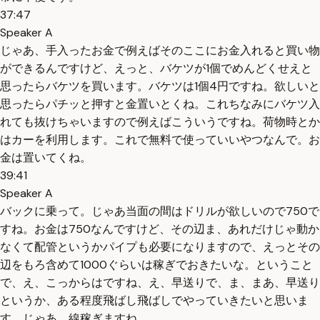
37:47
Speaker A
じゃあ、手入ったお金で例えばそのここにお金入れると買い物
ができるんですけど、えっと、バケツが1個でめんどくせえと
思ったらバケツを買います。バケツは1個4円ですね。欲しいと
思ったらパチッと押すと金置いとくね。これちなみにバケツ入
れても抜けちゃいますので例えばこういうですね。荷物時とか
はカーを利用します。これで無料で使っていいやつなんで。お
金は置いてくね。
39:41
Speaker A
バックに乗って。じゃあ当面の間はドリルが欲しいので750で
すね。お金は750なんですけど、その辺ま、あれだけじゃ動か
なくて配管というかパイプも必要になりますので、えっとその
辺をもろ含めて1000ぐらいは稼ぎでおきたいな。ということ
で、え、こっからはですね、え、早送りで、ま、まあ、早送り
というか、ある程度飛ばし飛ばしでやっていきたいと思いま
す。じゃあ、線稼ぎますね。