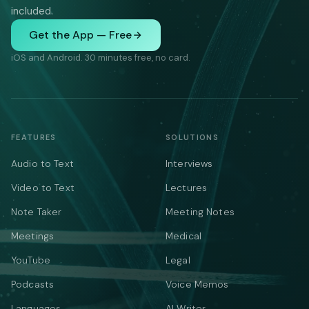
included.
Get the App — Free
iOS and Android. 30 minutes free, no card.
FEATURES
SOLUTIONS
Audio to Text
Interviews
Video to Text
Lectures
Note Taker
Meeting Notes
Meetings
Medical
YouTube
Legal
Podcasts
Voice Memos
Languages
AI Writer