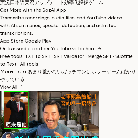
実況
日本語実況
アップデート
効率化
採掘ゲーム
Get More with the SozAI App
Transcribe recordings, audio files, and YouTube videos —
with AI summaries, speaker detection, and unlimited
transcriptions.
App Store
Google Play
Or transcribe another YouTube video here →
Free tools:
TXT to SRT
·
SRT Validator
·
Merge SRT
·
Subtitle
to Text
·
All tools
More from あまり驚かないガッチマンはホラーゲームばかり
やっている
View All