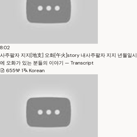
8:02
사주팔자 지지[地支] 오화[午火]story 내사주팔자 지지 년월일시
에 오화가 있는 분들의 이야기 — Transcript
655
1
Korean