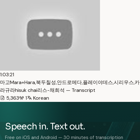
1:03:21
마고Mara+Hara,북두칠성,안드로메다,플레이야데스,시리우스,카
라규라hisuk chai리스-채희석 — Transcript
5,363
1
Korean
Speech in. Text out.
Free on iOS and Android — 30 minutes of transcription