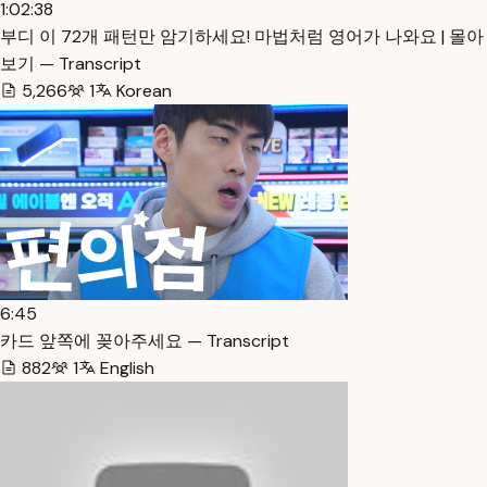
1:02:38
부디 이 72개 패턴만 암기하세요! 마법처럼 영어가 나와요 | 몰아
보기 — Transcript
5,266
1
Korean
6:45
카드 앞쪽에 꽂아주세요 — Transcript
882
1
English