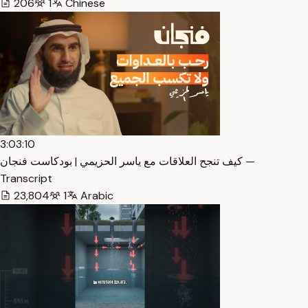
206
1
Chinese
3:03:10
كيف تنجح العلاقات مع ياسر الحزيمي | بودكاست فنجان —
Transcript
23,804
1
Arabic