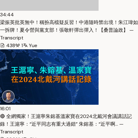
34:44
梁振英批英無中！稱扮高檔疑反習！中港隨時禁出境！朱江瑋如
一拆牌！夏令營與黨支部！張敬軒彈出彈入！【桑普論政】 —
Transcript
438
1
Yue
16:01
🔴 全網獨家！王滬寧朱鎔基溫家寶在2024北戴河會議講話記
錄！王滬寧：“近平同志有重大過錯” 朱鎔基：“近平啊… —
Transcript