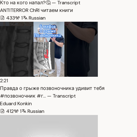
Кто на кого напал?🤔 — Transcript
ANTITERROR ChRI читаем книги
433
1
Russian
2:21
Правда о грыже позвоночника удивит тебя
#позвоночник #г… — Transcript
Eduard Konkin
412
1
Russian