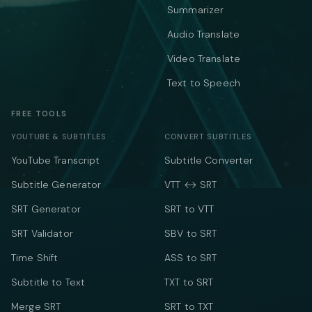
Summarizer
Audio Translate
Video Translate
Text to Speech
FREE TOOLS
YOUTUBE & SUBTITLES
CONVERT SUBTITLES
YouTube Transcript
Subtitle Converter
Subtitle Generator
VTT ↔ SRT
SRT Generator
SRT to VTT
SRT Validator
SBV to SRT
Time Shift
ASS to SRT
Subtitle to Text
TXT to SRT
Merge SRT
SRT to TXT