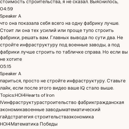
стоимость строительства, я не сказал. Выяснилось,
04:59
Speaker A
что она показала себя всего на одну фабрику лучше.
Стоит ли она тех усилий или проще тупо строить
фабрики, решать вам. Главных вывода по сути два. Не
стройте инфраструктуру под военные заводы, а под
фабрики лучше строить по табличке справа. Но если вы
не хотите
05:15
Speaker A
париться, просто не стройте инфраструктуру. Ставьте
лайк, если после этого видео ваше IQ стало выше.
Topics:
HOI4
Hearts of Iron
IV
инфраструктура
строительство фабрик
гражданская
экономика
военные заводы
математический
гайд
стратегия строительства
экономика
HOI4
Математика Победы