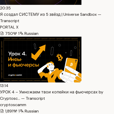
20:35
Я создал СИСТЕМУ из 5 звёзд | Universe Sandbox —
Transcript
PORTAL X
750
1
Russian
13:14
УРОК 4 – Умножаем твои копейки на фьючерсах by
Cryptosc… — Transcript
cryptoscamm
1,891
1
Russian