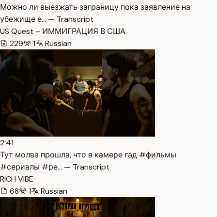
Можно ли выезжать заграницу пока заявление на
убежище е… — Transcript
US Quest – ИММИГРАЦИЯ В США
229
1
Russian
2:41
Тут молва прошла, что в камере гад #фильмы
#сериалы #ре… — Transcript
RICH VIBE
68
1
Russian