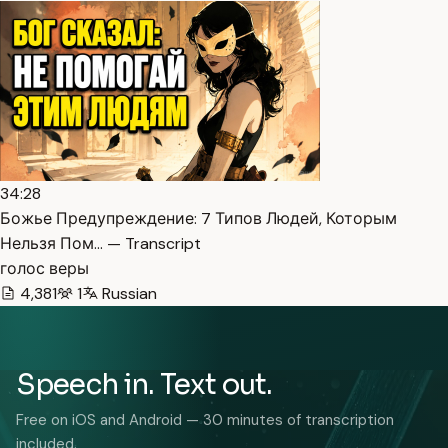
34:28
Божье Предупреждение: 7 Типов Людей, Которым
Нельзя Пом… — Transcript
голос веры
4,381
1
Russian
Speech in. Text out.
Free on iOS and Android — 30 minutes of transcription
included.