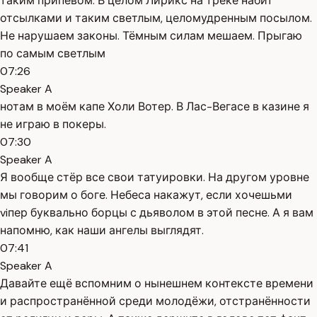
таким припевом. В целом Лирикс на треке набит
отсылками и таким светлым, целомудренным посылом.
Не нарушаем законы. Тёмным силам мешаем. Прыгаю
по самым светлым
07:26
Speaker A
нотам в моём капе Холи Вотер. В Лас-Вегасе в казине я
не играю в покеры.
07:30
Speaker A
Я вообще стёр все свои татуировки. На другом уровне
мы говорим о боге. Небеса накажут, если хочешьми
viпер буквально борцы с дьяволом в этой песне. А я вам
напомню, как наши ангелы выглядят.
07:41
Speaker A
Давайте ещё вспомним о нынешнем контексте времени
и распространённой среди молодёжи, отстранённости