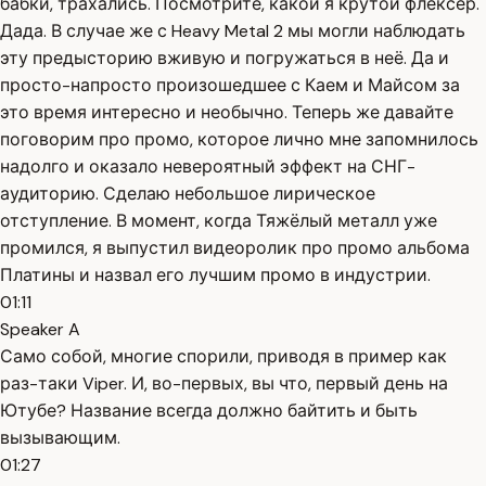
бабки, трахались. Посмотрите, какой я крутой флексер.
Дада. В случае же с Heavy Metal 2 мы могли наблюдать
эту предысторию вживую и погружаться в неё. Да и
просто-напросто произошедшее с Каем и Майсом за
это время интересно и необычно. Теперь же давайте
поговорим про промо, которое лично мне запомнилось
надолго и оказало невероятный эффект на СНГ-
аудиторию. Сделаю небольшое лирическое
отступление. В момент, когда Тяжёлый металл уже
промился, я выпустил видеоролик про промо альбома
Платины и назвал его лучшим промо в индустрии.
01:11
Speaker A
Само собой, многие спорили, приводя в пример как
раз-таки Viper. И, во-первых, вы что, первый день на
Ютубе? Название всегда должно байтить и быть
вызывающим.
01:27