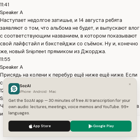
11:41
Speaker A
Наступает недолгое затишье, и 14 августа ребята
заявляют о том, что альбома не будет, и выпускают влог
с соответствующим названием, в котором показывают
свой лайфстайл и бэкстейджи со съёмок. Ну и, конечно
же, новый Snipпеet прямиком из Джорджа.
11:55
Speaker A
Присядь на колени к перебур ещё ниже ещё ниже. Если
сейчас примешь мама погибнет начавству 2017.
×
SozAI
12:10
iPhone · Android · Mac
Speaker A
Get the SozAI app — 30 minutes of free AI transcription for your
Через 2 дня они запускают прямой эфир уже без чипсов
own audio: lectures, meetings, voice memos and YouTube. 99+
languages.
и курения, а с треком Hello Bндиits, которые позже
дропнут в ТГ за 1 млн комментариев, что для их
We use cookies to enhance your experience.
Privacy Policy
App Store
Google Play
комьюнити вообще не проблема. К слову, бандиты хоть
Accept
Settings
и арелиз, но стали [ __ ]