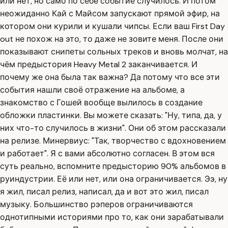
или нет, но само по себе событие случилось. И потом
неожиданно Кай с Майсом запускают прямой эфир, на
котором они курили и кушали чипсы. Если ваш First Day
out не похож на это, то даже не зовите меня. После они
показывают снипеты сольных треков и вновь молчат, на
чём предыстория Heavy Metal 2 заканчивается. И
почему же она была так важна? Да потому что все эти
события нашли своё отражение на альбоме, а
знакомство с Гошей вообще вылилось в создание
обложки пластинки. Вы можете сказать: "Ну, типа, да, у
них что-то случилось в жизни". Они об этом рассказали
на релизе. Минервиус: "Так, творчество с вдохновением
и работает". Я с вами абсолютно согласен. В этом вся
суть реально, вспомните предысторию 90% альбомов в
руиндустрии. Её или нет, или она ограничивается. Ээ, ну
я жил, писал релиз, написал, да и вот это жил, писал
музыку. Большинство рэперов ограничиваются
однотипными историями про то, как они зарабатывали