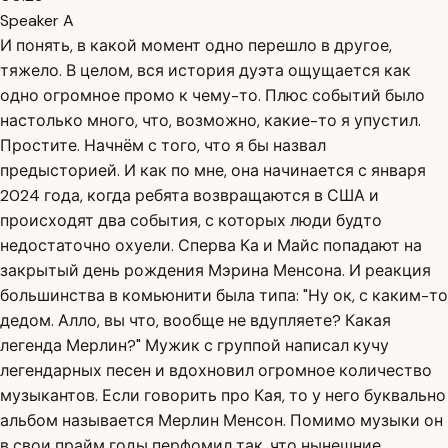
Speaker A
И понять, в какой момент одно перешло в другое,
тяжело. В целом, вся история дуэта ощущается как
одно огромное промо к чему-то. Плюс событий было
настолько много, что, возможно, какие-то я упустил.
Простите. Начнём с того, что я бы назвал
предысторией. И как по мне, она начинается с января
2024 года, когда ребята возвращаются в США и
происходят два события, с которых люди будто
недостаточно охуели. Сперва Ка и Майс попадают на
закрытый день рождения Мэрина Менсона. И реакция
большинства в комьюнити была типа: "Ну ок, с каким-то
дедом. Алло, вы что, вообще не вдупляете? Какая
легенда Мерлин?" Мужик с группой написал кучу
легендарных песен и вдохновил огромное количество
музыкантов. Если говорить про Кая, то у него буквально
альбом называется Мерлин Менсон. Помимо музыки он
в свои прайм годы перфомил так, что нынешние