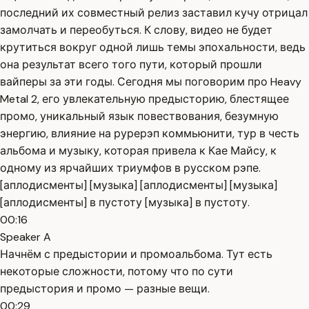
последний их совместный релиз заставил кучу отрицал
замолчать и переобуться. К слову, видео не будет
крутиться вокруг одной лишь темы эпохальности, ведь
она результат всего того пути, который прошли
вайперы за эти годы. Сегодня мы поговорим про Heavy
Metal 2, его увлекательную предысторию, блестящее
промо, уникальный язык повествования, безумную
энергию, влияние на рурерэп коммьюнити, тур в честь
альбома и музыку, которая привела к Кае Майсу, к
одному из ярчайших триумфов в русском рэпе.
[аплодисменты] [музыка] [аплодисменты] [музыка]
[аплодисменты] в пустоту [музыка] в пустоту.
00:16
Speaker A
Начнём с предыстории и промоальбома. Тут есть
некоторые сложности, потому что по сути
предыстория и промо — разные вещи.
00:29