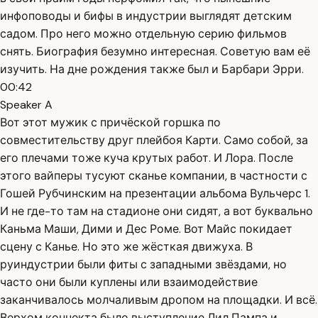
инфоповоды и бифы в индустрии выглядят детским
садом. Про него можно отдельную серию фильмов
снять. Биография безумно интересная. Советую вам её
изучить. На дне рождения также был и Барбари Эрри.
00:42
Speaker A
Вот этот мужик с причёской горшка по
совместительству друг плейбоя Карти. Само собой, за
его плечами тоже куча крутых работ. И Лора. После
этого вайперы тусуют сканье компании, в частности с
Гошей Рубчинским на презентации альбома Вульчерс 1.
И не где-то там на стадионе они сидят, а вот буквально
Каньма Маши, Дими и Дес Роме. Вот Майс покидает
сцену с Канье. Но это же жёсткая движуха. В
руиндустрии были фиты с западными звёздами, но
часто они были куплены или взаимодействие
заканчивалось молчаливым дропом на площадки. И всё.
Верхом коннекта было выступление Лил Пампа и