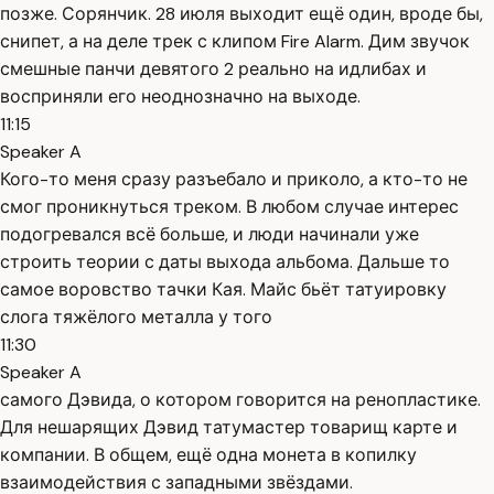
позже. Сорянчик. 28 июля выходит ещё один, вроде бы,
снипет, а на деле трек с клипом Fire Alarm. Дим звучок
смешные панчи девятого 2 реально на идлибах и
восприняли его неоднозначно на выходе.
11:15
Speaker A
Кого-то меня сразу разъебало и приколо, а кто-то не
смог проникнуться треком. В любом случае интерес
подогревался всё больше, и люди начинали уже
строить теории с даты выхода альбома. Дальше то
самое воровство тачки Кая. Майс бьёт татуировку
слога тяжёлого металла у того
11:30
Speaker A
самого Дэвида, о котором говорится на ренопластике.
Для нешарящих Дэвид татумастер товарищ карте и
компании. В общем, ещё одна монета в копилку
взаимодействия с западными звёздами.