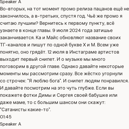
Speaker A
Во-вторых, на тот момент промо релиза пацанов ещё не
закончилось, а в-третьих, спустя год. Чьё же промо я
считаю лучшим? Вернитесь к первому пункту, всё
узнаете в конце главы. 9 июля 2024 года затишье
заканчивается. Ка и Майс обновляют название своих
ТГ-каналов и пишут по одной букве Х и М. Всем уже
понятно, оно грядёт. 12 июля в Инстаграме артистов
выходит первый снипет. И о музыке мы много
поговорим в другой главе. Однако давайте некоторые
моменты мы рассмотрим сразу. Все жёстко угорнули
со строчек: "Я люблю бога". И снипет людям понравился.
И давайте посмотрим на это чуть глубже. Если вы
покажете фотки Димы и Сергея своей бабушке или
даже маме, то с большим шансом они скажут:
"Сатанисты какие-то".
01:45
Speaker A