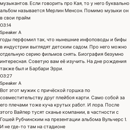
музыкантов. Если говорить про Кая, то у него буквально
альбом называется Мерлин Менсон. Помимо музыки он
в свои прайм
03:14
Speaker A
годы перфомил так, что нынешние инфоповоды и бифы
в индустрии выглядят детским садом. Про него можно
отдельную серию фильмов снять. Биография безумно
интересная. Советую вам её изучить. На дне рождения
также был и Барбари Эрри.
03:27
Speaker A
Вот этот мужик с причёской горшка по
совместительству друг плейбоя карти. Само собой за
его плечами тоже куча крутых работ. И лора. После
этого Вайпер тусят сканье компании, в частности с
Гошей Рубчинским на презентации альбома Вульчерс 1.
И не где-то там на стадионе