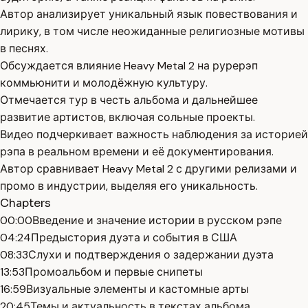
Автор анализирует уникальный язык повествования и
лирику, в том числе неожиданные религиозные мотивы
в песнях.
Обсуждается влияние Heavy Metal 2 на рурерэп
коммьюнити и молодёжную культуру.
Отмечается тур в честь альбома и дальнейшее
развитие артистов, включая сольные проекты.
Видео подчеркивает важность наблюдения за историей
рэпа в реальном времени и её документирования.
Автор сравнивает Heavy Metal 2 с другими релизами и
промо в индустрии, выделяя его уникальность.
Chapters
00:00
Введение и значение истории в русском рэпе
04:24
Предыстория дуэта и события в США
08:33
Слухи и подтверждения о задержании дуэта
13:53
Промоальбом и первые снипеты
16:59
Визуальные элементы и кастомные арты
20:45
Темы и актуальность в текстах альбома