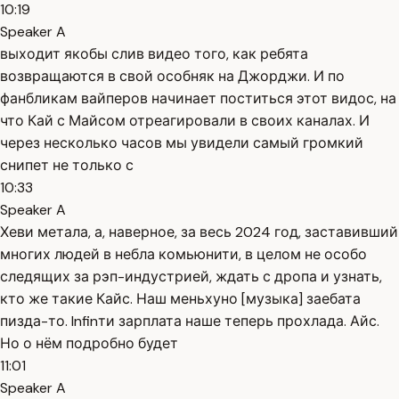
10:19
Speaker A
выходит якобы слив видео того, как ребята
возвращаются в свой особняк на Джорджи. И по
фанбликам вайперов начинает поститься этот видос, на
что Кай с Майсом отреагировали в своих каналах. И
через несколько часов мы увидели самый громкий
снипет не только с
10:33
Speaker A
Хеви метала, а, наверное, за весь 2024 год, заставивший
многих людей в небла комьюнити, в целом не особо
следящих за рэп-индустрией, ждать с дропа и узнать,
кто же такие Кайс. Наш меньхуно [музыка] заебата
пизда-то. Infinти зарплата наше теперь прохлада. Айс.
Но о нём подробно будет
11:01
Speaker A