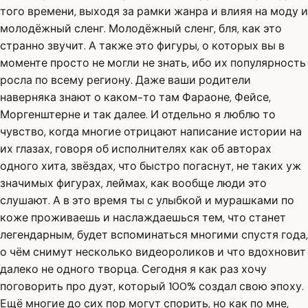
того времени, выходя за рамки жанра и влияя на моду и
молодёжный сленг. Молодёжный сленг, бля, как это
странно звучит. А также это фигуры, о которых вы в
моменте просто не могли не знать, ибо их популярность
росла по всему региону. Даже ваши родители
наверняка знают о каком-то там Фараоне, Фейсе,
Моргенштерне и так далее. И отдельно я люблю то
чувство, когда многие отрицают написание истории на
их глазах, говоря об исполнителях как об авторах
одного хита, звёздах, что быстро погаснут, не таких уж
значимых фигурах, леймах, как вообще люди это
слушают. А в это время ты с улыбкой и мурашками по
коже проживаешь и наслаждаешься тем, что станет
легендарным, будет вспоминаться многими спустя года,
о чём снимут несколько видеороликов и что вдохновит
далеко не одного творца. Сегодня я как раз хочу
поговорить про дуэт, который 100% создал свою эпоху.
Ещё многие до сих пор могут спорить, но как по мне,