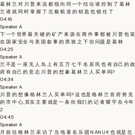
葛 林 兰 对 川 普 来 说 都 指 向 同 一个 结 论 谁 控 制 了 葛 林
兰 谁 就 同 时 掌 握 了 北 极 航 道 的 钥 匙 也 锁 住 了
04:16
Speaker A
下 一个 世界 最 关 键 的 矿 产 来 源 在 两 件 事 都 被 川 普 包 装
在 国 家 安全 与 美 国 叙 事 的 席 致 之 下 但 问题 是 葛 林
04:25
Speaker A
兰 不是 一 座 无 人 岛 上 有 五 万 七 千 名 居 民 也 有 自己 的 政
府 有 自己 的 意 志 川 普 的 想 象 葛 林 兰 人 买 单 吗?
04:34
Speaker A
川 普 的 想 像 格 林 兰 人 买 单 吗? 这 也是 格 林 兰 首 府 努 克
的 市 中 心, 其实 主 要 就是 一 条 街 我们 的 记 者 耀 宇 在 今年
2
04:45
Speaker A
月 前 往 格 林 兰 采 访 了 当 地 著 名 乐 团 N AN U K 也 就是 北