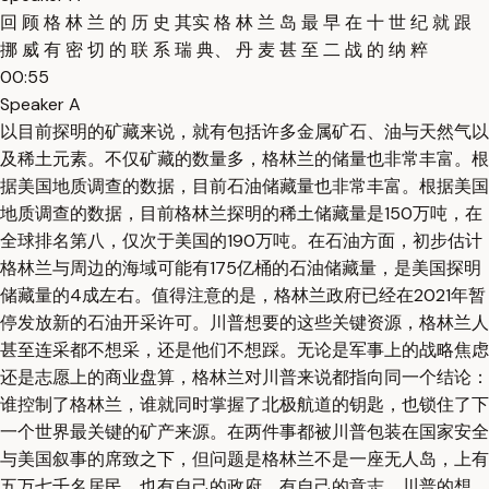
回 顾 格 林 兰 的 历 史 其实 格 林 兰 岛 最 早 在 十 世 纪 就 跟
挪 威 有 密 切 的 联 系 瑞 典、 丹 麦 甚 至 二 战 的 纳 粹
00:55
Speaker A
以目前探明的矿藏来说，就有包括许多金属矿石、油与天然气以
及稀土元素。不仅矿藏的数量多，格林兰的储量也非常丰富。根
据美国地质调查的数据，目前石油储藏量也非常丰富。根据美国
地质调查的数据，目前格林兰探明的稀土储藏量是150万吨，在
全球排名第八，仅次于美国的190万吨。在石油方面，初步估计
格林兰与周边的海域可能有175亿桶的石油储藏量，是美国探明
储藏量的4成左右。值得注意的是，格林兰政府已经在2021年暂
停发放新的石油开采许可。川普想要的这些关键资源，格林兰人
甚至连采都不想采，还是他们不想踩。无论是军事上的战略焦虑
还是志愿上的商业盘算，格林兰对川普来说都指向同一个结论：
谁控制了格林兰，谁就同时掌握了北极航道的钥匙，也锁住了下
一个世界最关键的矿产来源。在两件事都被川普包装在国家安全
与美国叙事的席致之下，但问题是格林兰不是一座无人岛，上有
五万七千名居民，也有自己的政府，有自己的意志。川普的想