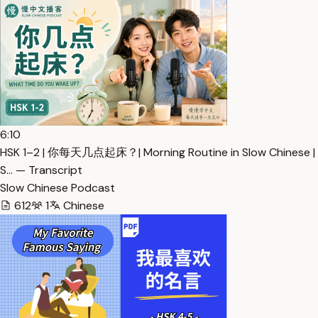
6:10
HSK 1–2 | 你每天几点起床？| Morning Routine in Slow Chinese |
S… — Transcript
Slow Chinese Podcast
612
1
Chinese