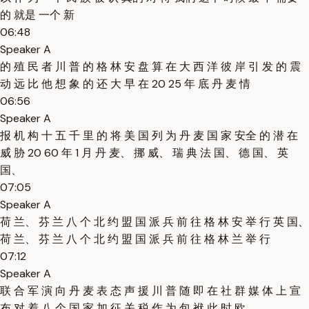
的 就是 一个 新
06:48
Speaker A
的 殖 民 者 川 普 的 格 林 安 盘 算 在 大 西 洋 彼 岸 引 发 的 震
动 远 比 他 想 象 的 还 大 早 在 20 25 年 底 丹 麦 情
06:56
Speaker A
报 机 构 十 五 千 里 的 将 美 国 列 为 丹 麦 国 家 安全 的 潜 在
威 胁 20 60 年 1 月 丹 麦、 挪 威、 瑞 典 法 国、 德 国、 英
国、
07:05
Speaker A
荷 兰、 芬 兰 八 个 北 约 盟 国 派 兵 前 往 格 林 安 举 行 英 国、
荷 兰、 芬 兰 八 个 北 约 盟 国 派 兵 前 往 格 林 兰 举 行
07:12
Speaker A
联 合 军 演 向 丹 麦 表 态 声 援 川 普 随 即 在 社 群 媒 体 上 宣
布 对 着 八 个 国 家 加 征 关 税 作 为 包 袱 此 时 欧