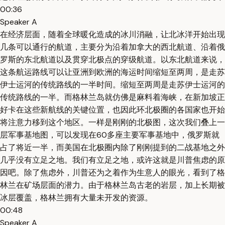
00:36
Speaker A
在经济层面，随着全球暖化造成的冰川消融，让北冰洋开始出现
几条可以通行的航道，主要分为沿着加拿大的西北航道、沿着俄
罗斯的东北航道以及贯穿北极点的穿级航道。以东北航道来说，
这条航运路线可以让亚洲到欧洲的海运时间缩短至两周，是走苏
伊士运河的传统路线的一半时间。缩短至两周是走苏伊士运河的
传统路线的一半。而格林兰岛就仿佛是麻料着海峡，在新加坡正
好卡在这些新航线的关键位置，也因此环北极圈的各国家也开始
将注意力移到这个地区。一样是刚刚的北极图，这次我们叠上一
层军事基地图，可以发现在60多座主要军事基地中，俄罗斯就
占了将近一半，而美国在北极圈内除了刚刚提到的二战基地之外
几乎没有立足之地。我们有立足之地，或许这就是川普焦虑的原
因吧。除了焦虑外，川普还为之着作为生意人的眼光，看到了格
林兰在矿场层面的潜力。由于格林兰岛古老的岩层，加上长期被
冰层覆盖，格林兰拥有大量未开发的资源。
00:48
Speaker A