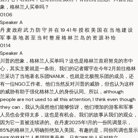
象，格林兰人买单吗？
01:06
Speaker A
丹 麦 政府 武 力 防 守 并 在 19 41 年 授 权 美 国 在 当 地 建 设
军 事 基 地 甚 至 当 时 整 座 格 林 兰 岛 的 资 源 补 给
01:14
Speaker A
川普的想象，格林兰人买单吗？这也是格林兰首府努克的市中
心，其实主要就是一条街。我们的记者耀宇在今年2月前往格林
兰采访了当地著名乐团NANUK，也就是北极熊乐团的成员，还
有一位NGO工作者。他们当然反对川普的威胁，但也认为这样
的威胁有助于强化格林兰人的身份认同。所以，although
people are not used to all this attention, I think even though
they can，我认为虽然他们能够惊讶，他们增加的游客和军事
人员也会变得太多，这也是有机会。我们的故事从我们的观众，
因为它一直被连续讲的。在丹麦2025年1月的一份民调显示，
85%的格林兰人明确拒绝加入美国。有趣的是，同份民调也显示
56%的格林兰人希望脱离丹麦，只有28%的人反对独立。