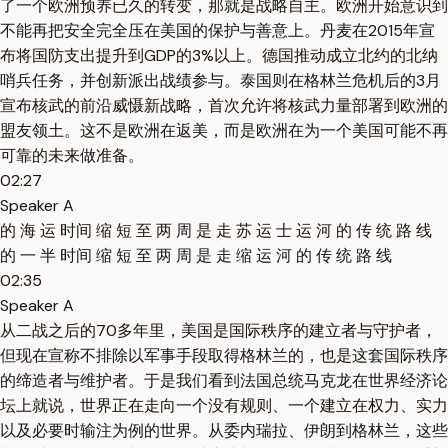
了一个欧洲预养已久的转变，那就是战略自主。欧洲开始意识到
不能再把安全完全压在美国的保护与善意上。丹麦在2015年宣
布将国防支出提升到GDP的3%以上。德国推动成立北约的北纳
哨兵任务，并创新派出战绩参与。泰国则在格林兰危机后的3月
宣布核武的前沿威慑新战略，首次允许将核武力量部署到欧洲的
盟友领土。这不是欧洲在返美，而是欧洲在为一个美国可能不再
可靠的未来做准备。
02:27
Speaker A
的 海 运 时间 缩 短 至 两 周 是 走 苏 运 士 运 河 的 传 统 路 线
的 一 半 时间 缩 短 至 两 周 是 走 缩 运 河 的 传 统 路 线
02:35
Speaker A
从二战之后的70多年里，美国是国际秩序的建立者与守护者，
但现在宣称不排除以军事手段取得格林兰的，也是这套国际秩序
的缔造者与维护者。于是我们看到法国总统马克龙在世界经济论
坛上就说，世界正在走向一个没有规则、一个建立在权力、实力
以及必要时输注为例的世界。从委内瑞拉、伊朗到格林兰，这些