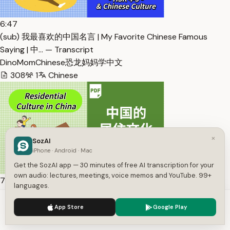
6:47
(sub) 我最喜欢的中国名言 | My Favorite Chinese Famous
Saying | 中… — Transcript
DinoMomChinese恐龙妈妈学中文
308
1
Chinese
×
SozAI
iPhone · Android · Mac
Get the SozAI app — 30 minutes of free AI transcription for your
own audio: lectures, meetings, voice memos and YouTube. 99+
7:25
languages.
(sub)中国的居住文化-四合院和现代公寓 | Chinese Story:
We use cookies to enhance your experience.
Privacy Policy
Residential Cult… — Transcript
App Store
Google Play
Accept
Settings
DinoMomChinese恐龙妈妈学中文