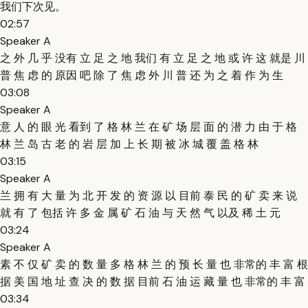
我们下次见。
02:57
Speaker A
之 外 几 乎 没有 立 足 之 地 我们 有 立 足 之 地 或 许 这 就是 川
普 焦 虑 的 原因 吧 除 了 焦 虑 外 川 普 还 为 之 着 作 为 生
03:08
Speaker A
意 人 的 眼 光 看到 了 格 林 兰 在 矿 场 层 面 的 潜 力 由 于 格
林 兰 岛 古 老 的 岩 层 加 上 长 期 被 冰 城 覆 盖 格 林
03:15
Speaker A
兰 拥 有 大 量 为 北 开 发 的 资 源 以 目前 泰 民 的 矿 卖 来 说
就 有 了 包括 许 多 金 属 矿 石 油 与 天 然 气 以及 稀 土 元
03:24
Speaker A
素 不 仅 矿 卖 的 数 量 多 格 林 兰 的 预 长 量 也 非常的 丰 富 根
据 美 国 地 址 查 决 的 数 据 目前 石 油 运 藏 量 也 非常的 丰 富
03:34