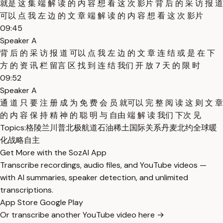
就是 这 集 端 解 读 的 内 容 想 看 这 次 影片 背 后 的 采 访 报 道
可以 点 我 左 边 的 文 章 端 解 读 的 内 容 想 看 这 次 影片
09:45
Speaker A
背 后 的 采 访 报 道 可以 点 我 左 边 的 文 章 连 结 或 是 在 下
方 的 资 讯 栏 留言 区 找 到 连 结 我们 开 放 7 天 的 限 时
09:52
Speaker A
通 道 只 要 注 册 成 为 免 费 会 员 就可以 完 整 阅 读 这 则 文 章
的 内 容 保 持 精 神 的 聪 明 与 自由 端 解 读 我们 下次 见
Topics:
格陵兰
川普
北极航道
石油
稀土
国际关系
丹麦
北约
全球暖
化
战略自主
Get More with the SozAI App
Transcribe recordings, audio files, and YouTube videos —
with AI summaries, speaker detection, and unlimited
transcriptions.
App Store
Google Play
Or transcribe another YouTube video here →