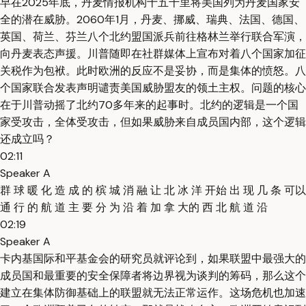
早在2025年底，丹麦情报机构十五千里将美国列为丹麦国家安
全的潜在威胁。2060年1月，丹麦、挪威、瑞典、法国、德国、
英国、荷兰、芬兰八个北约盟国派兵前往格林兰举行联合军演，
向丹麦表态声援。川普随即在社群媒体上宣布对着八个国家加征
关税作为包袱。此时欧洲的反应不是妥协，而是集体的愤怒。八
个国家联合发表声明谴责美国威胁盟友的领土主权。问题的核心
在于川普动摇了北约70多年来的起事时。北约的逻辑是一个国
家受攻击，全体受攻击，但如果威胁来自成员国内部，这个逻辑
还成立吗？
02:11
Speaker A
群 球 暖 化 造 成 的 槟 城 消 融 让 北 冰 洋 开始 出 现 几 条 可以
通 行 的 航 道 主 要 分 为 沿 着 加 拿 大的 西 北 航 道 沿
02:19
Speaker A
卡内基国际和平基金会的研究员就评论到，如果联盟中最强大的
成员国和最重要的安全保障者将边界视为谈判的筹码，那么这个
建立在集体防御基础上的联盟就无法正常运作。这场危机也加速