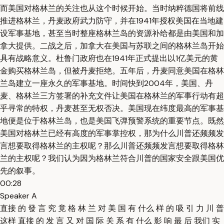
而美国对格林兰的关注也从这个时候开始。当时纳粹德国将前线
推进格林兰，丹麦政府武力防守，并在1941年授权美国在当地建
设军事基地，甚至当时整座格林兰岛的资源补给都是由美国和加
拿大提供。二战之后，加拿大在美国与苏联之间的格林兰岛开始
具有战略意义。杜鲁门政府也在1941年正式提出以1亿美元的黄
金购买格林兰岛，但被丹麦拒绝。五年后，丹麦同意美国在格林
兰岛建立一座永久的军事基地。时间快到2004年，美国、丹
麦、格林兰三方签署的补充文件让美国在格林兰的军事行动有超
乎寻常的特权，丹麦甚至无权否决。美国现在纬度最高的军事基
地便是位于格林兰岛，也是美国飞弹预警系统的重要节点。既然
美国对格林兰已经有高度的军事掌控权，那为什么川普还频频发
言想要取得格林兰的主权呢？那么川普还频频发言想要取得格林
兰的主权呢？我们认为因为格林兰符合川普的国家安全跟美国优
先的叙事。
00:28
Speaker A
直接 的 發 言 究 竟 格 林 兰 对 美 国 有 什么 样 的 吸 引 力 川 普
这样 直接 的 发 言 又 对 国 际 关 系 有 什么 影 响 最 后 我们 实