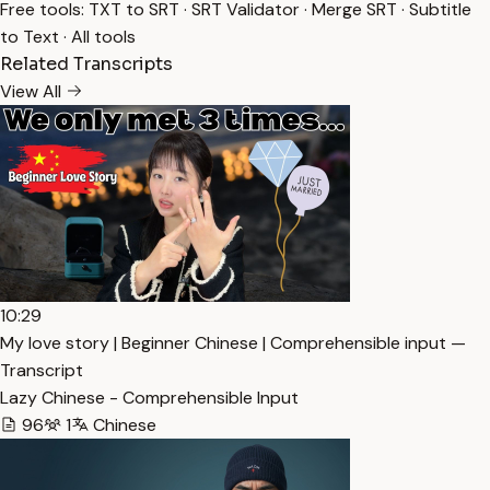
Free tools:
TXT to SRT
·
SRT Validator
·
Merge SRT
·
Subtitle
to Text
·
All tools
Related Transcripts
View All
10:29
My love story | Beginner Chinese | Comprehensible input —
Transcript
Lazy Chinese - Comprehensible Input
96
1
Chinese