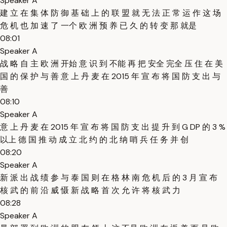
Speaker A
建 立 在 集 体 防 御 基 础 上 的 联 盟 就 无 法 正 常 运 作 这 场
危 机 也 加 速 了 一个 欧 洲 预 养 已 久 的 转 变 那 就是
08:01
Speaker A
战 略 自 主 欧 洲 开始 意 识 到 不能 再 把 安全 完全 压 住 在 美
国 的 保 护 与 善 意 上 丹 麦 在 2015 年 宣 布 将 国 防 支 出 与
善
08:10
Speaker A
意 上 丹 麦 在 2015 年 宣 布 将 国 防 支 出 提 升 到 G DP 的 3 %
以上 德 国 推 动 成 立 北 约 的 北 纳 哨 兵 任 务 并 创
08:20
Speaker A
新 派 出 战 绩 参 与 泰 国 则 在 格 林 南 危 机 后 的 3 月 宣 布
核 武 的 前 沿 威 慑 新 战 略 首 次 允 许 将 核 武 力
08:28
Speaker A