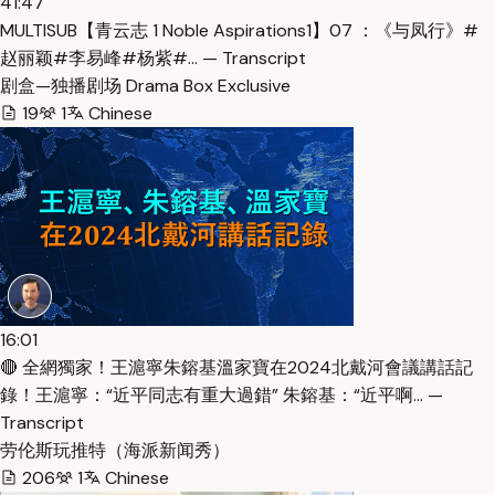
41:47
MULTISUB【青云志 1 Noble Aspirations1】07 ：《与凤行》#
赵丽颖#李易峰#杨紫#… — Transcript
剧盒—独播剧场 Drama Box Exclusive
19
1
Chinese
16:01
🔴 全網獨家！王滬寧朱鎔基溫家寶在2024北戴河會議講話記
錄！王滬寧：“近平同志有重大過錯” 朱鎔基：“近平啊… —
Transcript
劳伦斯玩推特（海派新闻秀）
206
1
Chinese