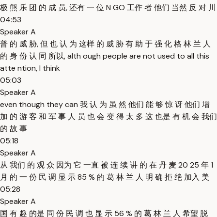
极 熊 乐 团 的 成 员, 还有 一 位 N GO 工作 者 他们 当然 反 对 川
04:53
Speaker A
普 的 威 胁, 但 也 认 为 这样 的 威 胁 有 助 于 强 化 格 林 兰 人
的 身 份 认 同 所以, alth ough people are not used to all this
atte ntion, I think
05:03
Speaker A
even though they can 我 认 为 虽 然 他们 能 够 惊 讶 他们 增
加 的 游 客 和 军 事 人 员 也 会 变 得 太 多 这 也是 有 机 会 我们
的 故 事
05:18
Speaker A
从 我们 的 观 众 因为 它 一直 被 连 续 讲 的 在 丹 麦 20 25 年 1
月 的 一 份 民 调 显 示 85 % 的 葛 林 兰 人 明 确 拒 绝 加入 美
05:28
Speaker A
国 有 趣 的是 同 份 民 调 也 显 示 56 % 的 葛 林 兰 人 希望 脱