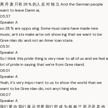
离 丹 麦 只有 28 % 的人 反 对 独 立 And the German people
want to leave Danm ai,
05:37
Speaker A
so 28 % are oppo sing. Some musi cians have made new
music, arti sts make artw ork show ing that we want to be
Gree nlan dic and not an Amer ican state.
05:51
Speaker A
So I think this pride thing is very near to all of us and we feel a
lot of pride in saying that we're from Gree nland.
06:01
Speaker A
Yeah, it's very impo rtant to us to show the world that we
want to be Gree nlan dic, not anyt hing else.
06:07
Speaker A
我们 要 向 我们 展 示 世界 我们 想 成 为 格 林 兰 而 不是 其 他