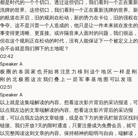
都是时代的一个个切口。透过这些切口，我们看到一个正在重新
洗牌的世界。这些切口，我们看到一个正在重新洗牌的世界。新
的航道在开启，旧的规则在松动，新的势力在卡位，旧的强权在
争夺。这不是川普一个人造成的，他只是让一件本来就在发生的
事变得更清晰、更直接。或许隔音来人面对的问题，我们很远，
但在这个规则正在松动的时代，没有人能保证下一个被定义上的
会不会就是我们脚下的土地呢？
02:42
Speaker A
极 圈 的 各 国 家 也 开始 将 注意 力 移 到 这个 地 区 一 样 是 刚
刚 的 北 极 图 这 次 我们 叠 上 一 层 军 事 基 地 图 可以 发 现
02:51
Speaker A
以上就是这集端解读的内容。想看这次影片背后的采访报道，可
以点我左边的文章端解读的内容。想看这次影片背后的采访报
道，可以点我左边的文章链接，或是在下方的资讯栏留言区找到
链接。我们开放7天的限时通道，只要注册成为免费会员，就可
以完整阅读这则文章的内容。保持精神的聪明与自由，端解读，