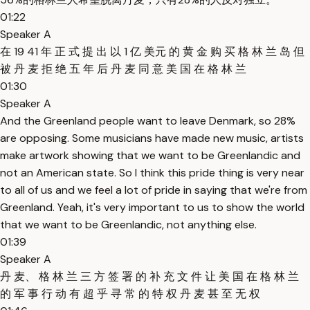
01:22
Speaker A
在 19 41 年 正 式 提 出 以 1 亿 美元 的 黄 金 购 买 格 林 兰 岛 但
被 丹 麦 拒 绝 五 年 后 丹 麦 同 意 美 国 在 格 林 兰
01:30
Speaker A
And the Greenland people want to leave Denmark, so 28%
are opposing. Some musicians have made new music, artists
make artwork showing that we want to be Greenlandic and
not an American state. So I think this pride thing is very near
to all of us and we feel a lot of pride in saying that we're from
Greenland. Yeah, it's very important to us to show the world
that we want to be Greenlandic, not anything else.
01:39
Speaker A
丹 麦、 格 林 兰 三 方 签 署 的 补 充 文 件 让 美 国 在 格 林 兰
的 军 事 行 动 有 超 乎 寻 常 的 特 权 丹 麦 甚 至 无 权