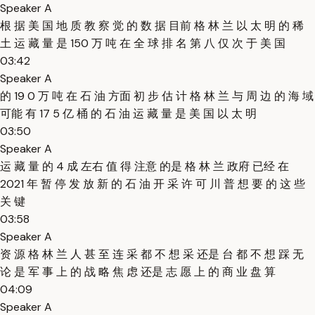
Speaker A
根 据 美 国 地 质 教 察 觉 的 数 据 目前 格 林 兰 以 太 明 的 稀
土 运 藏 量 是 150 万 吨 在 全 球 排 名 第 八 仅 次 于 美 国
03:42
Speaker A
的 19 0 万 吨 在 石 油 方面 初 步 估 计 格 林 兰 与 周 边 的 海 域
可能 有 17 5 亿 桶 的 石 油 运 藏 量 是 美 国 以 太 明
03:50
Speaker A
运 藏 量 的 4 成 左右 值 得 注意 的是 格 林 兰 政府 已经 在
2021 年 暂 停 发 放 新 的 石 油 开 采 许 可 川 普 想 要 的 这 些
关 键
03:58
Speaker A
资 源 格 林 兰 人 甚 至 连 采 都 不 想 采 还是 台 都 不 想 踩 无
论 是 军 事 上 的 战 略 焦 虑 还是 志 愿 上 的 商 业 盘 算
04:09
Speaker A