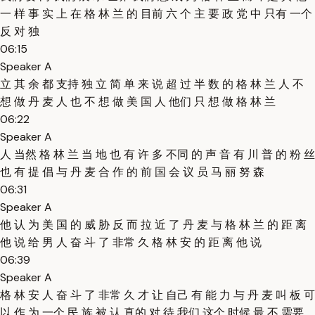
一 样 事 实 上 在 格 林 兰 的 目前 六 个 主 要 政 党 中 只有 一个
反 对 独
06:15
Speaker A
立 其 余 都 支持 独 立 简 单 来 说 超 过 半 数 的 格 林 兰 人 不
想 做 丹 麦 人 也 不 想 做 美 国 人 他们 只 想 做 格 林 兰
06:22
Speaker A
人 当然 格 林 兰 当 地 也 有 许 多 不同 的 声 音 有 川 普 的 粉 丝
也 有 提 倡 与 丹 麦 合 作 的 前 国 会 议 员 马 丽 努 森
06:31
Speaker A
他 认 为 美 国 的 威 胁 反 而 拉 近 了 丹 麦 与 格 林 兰 的 距 离
他 说 给 男 人 奋 斗 了 非常 久 格 林 安 的 距 离 他 说
06:39
Speaker A
格 林 安 人 奋 斗 了 非常 久 才 让 自己 有 能 力 与 丹 麦 叫 板 可
以 作 为 一个 民 族 被 认 真的 对 待 我们 这个 时候 最 不 需要