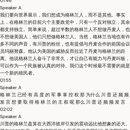
01:46
Speaker A
我们要向世界展示，我们想成为格林兰人，而不是其他。事实
上，在格林兰的目前六个主要政党中，只有一个反对独立，其余
都支持独立。简单来说，超过半数的格林兰人不想做丹麦人，也
不想做美国人，他们只想做格林兰人。当然，格林兰当地也有许
多不同的声音，有川普的粉丝，也有提倡与丹麦合作的前国会议
员玛丽努森。他认为美国的威胁反而拉近了丹麦与格林兰的距
离。他说格林兰人奋斗了非常久，才让自己有能力与丹麦叫板，
可以作为一个民族被认真的对待。我们这个时候最不需要的就是
一个新的殖民者。
01:55
Speaker A
格 林 兰 已经 有 高 度 的 军 事 掌 控 权 那 为什么 川 普 还 频 频
发 言 想 要 取 得 格 林 兰 的 主 权 呢 那么 川 普 还 频 频 发 言
02:02
Speaker A
川普的格林兰盘算在大西洋彼岸引发的震动远比他想象的还大。