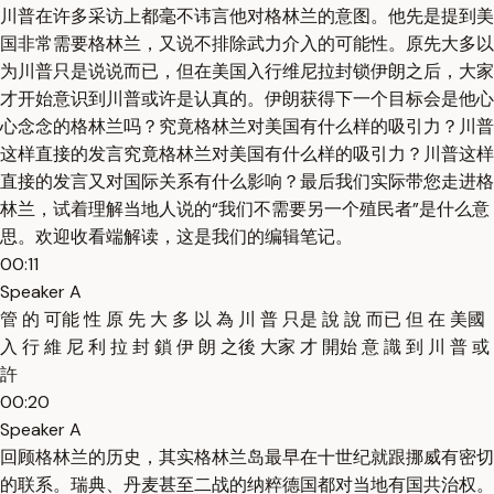
川普在许多采访上都毫不讳言他对格林兰的意图。他先是提到美
国非常需要格林兰，又说不排除武力介入的可能性。原先大多以
为川普只是说说而已，但在美国入行维尼拉封锁伊朗之后，大家
才开始意识到川普或许是认真的。伊朗获得下一个目标会是他心
心念念的格林兰吗？究竟格林兰对美国有什么样的吸引力？川普
这样直接的发言究竟格林兰对美国有什么样的吸引力？川普这样
直接的发言又对国际关系有什么影响？最后我们实际带您走进格
林兰，试着理解当地人说的“我们不需要另一个殖民者”是什么意
思。欢迎收看端解读，这是我们的编辑笔记。
00:11
Speaker A
管 的 可能 性 原 先 大 多 以 為 川 普 只是 說 說 而已 但 在 美國
入 行 維 尼 利 拉 封 鎖 伊 朗 之後 大家 才 開始 意 識 到 川 普 或
許
00:20
Speaker A
回顾格林兰的历史，其实格林兰岛最早在十世纪就跟挪威有密切
的联系。瑞典、丹麦甚至二战的纳粹德国都对当地有国共治权。