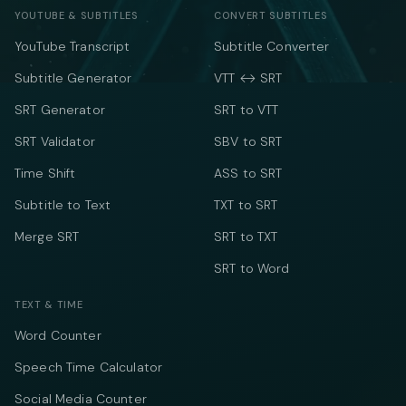
YOUTUBE & SUBTITLES
CONVERT SUBTITLES
YouTube Transcript
Subtitle Converter
Subtitle Generator
VTT ↔ SRT
SRT Generator
SRT to VTT
SRT Validator
SBV to SRT
Time Shift
ASS to SRT
Subtitle to Text
TXT to SRT
Merge SRT
SRT to TXT
SRT to Word
TEXT & TIME
Word Counter
Speech Time Calculator
Social Media Counter