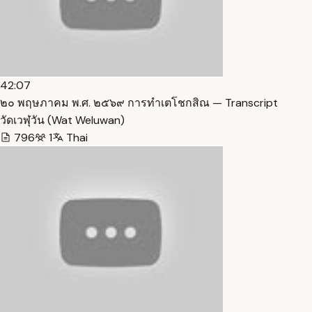
42:07
๒๐ พฤษภาคม พ.ศ. ๒๕๖๙ การทำเตโชกสิณ — Transcript
วัดเวฬุวัน (Wat Weluwan)
796
1
Thai