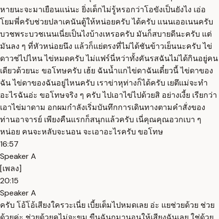
หายนะจะมาเยือนแน่นะ ยิ่งเด็กไม่รู้หรอกว่าโอขังเป็นยังไง เอ่อ
โยมพี่ครับช่วยปลาเคนันตู้ให้หน่อยครับ ได้ครับ แนนเออเนนครับ
บวชพระบวชเนนเนี่ยเป็นไงบ้างเหรอครับ มันก็สบายดีนะครับ แต่
มันลง ๆ ที่หัวหน่อยนึง แล้วก็แย่ตรงที่ไม่ได้ชันข้าวเย็นนะครับ ไข่
ดาวช่ไปไหน ไข่หมดครับ ไม่แฟร์นี่หว่าทั้งคันรสฉันไม่ได้กินอยู่คน
เดียวด้วยนะ ขอโทษครับ เฮ้ย ฉันน้ำแกไข่ดาฉันเดี๋ยวนี้ ไข่ดาของ
ฉัน ไข่ดาของฉันอยู่ไหนครับ เราข่าหุท่างก็ได้ครับ เยตึแม่จะทำ
อะไรฉันอ่ะ ขอโทษจริง ๆ ครับ ไปเอาไข่ไปด้วยสิ อย่างเงี้ย เรียกว่า
เอาไข่มาดาม อกผมกำลังเริ่มบันทึกการเดินทางตามคำสั่งของ
ท่านอาจารย์ เพียงคืนแรกก็สนุกแล้วครับ เนี่คุณคุณอวกเบา ๆ
หน่อย คนจะหลับจะนอน จะเอาอะไรครับ ขอโทษ
16:57
Speaker A
[เพลง]
20:15
Speaker A
ครับ โอ้โอ้เสียงใครวะเนี่ย เบี้ยเต็มไปหมดเลย อ่ะ แยช่วยด้วย ช่วย
ด้วยค่ะ ช่วยด้วยคไม่จะขม ขืนฉันกมานอนให้เสียงฉันเลย ใช่ด้วย