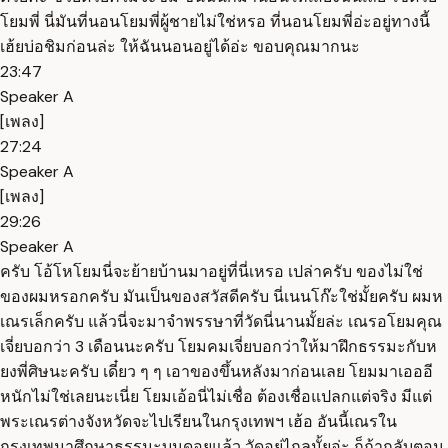
โยมพี่ นี่มันที่นอนโยมพี่ผู้ชายไม่ใช่หรอ ที่นอนโยมพี่อ่ะอยู่ทางนี้
เฮ้ยบ่อชิมก่อนล่ะ ให้ฉันนอนอยู่ได้อ่ะ ขอบคุณมากนะ
23:47
Speaker A
[เพลง]
27:24
Speaker A
[เพลง]
29:26
Speaker A
ครับ โอ้โหโยมนี่จะย้ายบ้านมาอยู่ที่นี่เหรอ เปล่าครับ ของไม่ใช่
ของผมหรอกครับ มันเป็นของสวัสดีครับ นี่เนนโก๊ะใช่มั้ยครับ ผมห
เณรเล็กครับ แล้วนี่จะมาจำพรรษาที่วัดนี่นานมั้ยล่ะ เณรอโยมคุณ
เจี่ยบอกว่า 3 เดือนนะครับ โยมคมเจี่ยบอกว่าให้มาฝึกธรรมะกับห
ยงพี่ศิษนะครับ เดี๋ยว ๆ ๆ เอาของขึ้นหลังมาก่อนเลย โยมมาเอออี
หนักไม่ใช่เลยนะเนี่ย โยมเอ้อนี่ไม่เชื่อ ต้องเชื่อแปลกแต่จริง มีแต่
พระเณรต่างจังหวัดจะไปเรียนในกรุงเทพฯ เฮ้อ อันนี้เณรใน
กรุงเทพมาศึกษาธรรมะบนดอยแล้ว วัดอยู่ไกลมั้ยอ่ะ ก็ถ้ากลับตอน