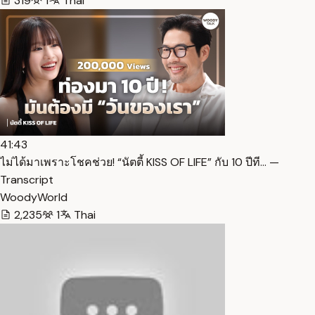
319
1
Thai
41:43
ไม่ได้มาเพราะโชคช่วย! “นัตตี้ KISS OF LIFE” กับ 10 ปีที… —
Transcript
WoodyWorld
2,235
1
Thai