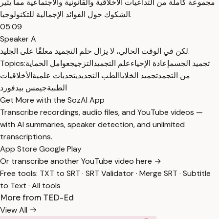
مجموعة كاملة من التداعيات الأخلاقية والقانونية والاجتماعية مما يثير
الشكوك حول الفوائد الإجمالية للتكنولوجيا.
05:09
Speaker A
لكن في الوقت الحالي، لا يزال حلم التجميد معلقًا على الجليد.
تجميد الجسم
إعادة الإحياء
علم التجميد
التزجيج
عوامل الحماية
Topics:
من التجمد
تجميد الخلايا
الطب التجديدي
تحديات علمية
الأخلاقيات
الطبية
جيمس بيدفورد
Get More with the SozAI App
Transcribe recordings, audio files, and YouTube videos —
with AI summaries, speaker detection, and unlimited
transcriptions.
App Store
Google Play
Or transcribe another YouTube video here →
Free tools:
TXT to SRT
·
SRT Validator
·
Merge SRT
·
Subtitle
to Text
·
All tools
More from TED-Ed
View All