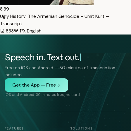
8:39
Ugly History: The Armenian Genocide – Ümit Kurt —
Transcript
833
1
English
Speech in. Text out.
Free on iOS and Android — 30 minutes of transcription
included.
Get the App — Free
iOS and Android. 30 minutes free, no card.
FEATURES
SOLUTIONS