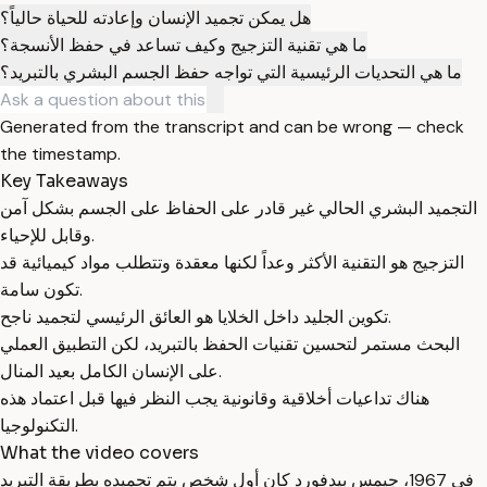
هل يمكن تجميد الإنسان وإعادته للحياة حالياً؟
ما هي تقنية التزجيج وكيف تساعد في حفظ الأنسجة؟
ما هي التحديات الرئيسية التي تواجه حفظ الجسم البشري بالتبريد؟
Generated from the transcript and can be wrong — check
the timestamp.
Key Takeaways
التجميد البشري الحالي غير قادر على الحفاظ على الجسم بشكل آمن
وقابل للإحياء.
التزجيج هو التقنية الأكثر وعداً لكنها معقدة وتتطلب مواد كيميائية قد
تكون سامة.
تكوين الجليد داخل الخلايا هو العائق الرئيسي لتجميد ناجح.
البحث مستمر لتحسين تقنيات الحفظ بالتبريد، لكن التطبيق العملي
على الإنسان الكامل بعيد المنال.
هناك تداعيات أخلاقية وقانونية يجب النظر فيها قبل اعتماد هذه
التكنولوجيا.
What the video covers
في 1967، جيمس بيدفورد كان أول شخص يتم تجميده بطريقة التبريد