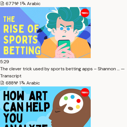
677
1
Arabic
5:29
The clever trick used by sports betting apps – Shannon … —
Transcript
688
1
Arabic