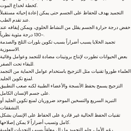
كخطة لخداع الموت.
التجميد يهدف للحفاظ على الجسم حتى يمكن إعادة إحيائه مستقبلاً
عند تقدم الطب.
خفض درجة حرارة الجسم يقلل من النشاط الخلوي، ويمكن إيقافه عند
-130 درجة مئوية نظرياً.
تجميد الخلايا يسبب أضراراً بسبب تكوين بلورات الثلج والصدمة
الاسموزية.
بعض الحيوانات تطورت لإنتاج بروتينات مضادة للتجمد وعوامل وقائية
للبقاء تحت الصفر.
العلماء طوروا تقنيات مثل التزجيج باستخدام عوامل الحماية من التجمد
لمنع تكوين الجليد.
التزجيج يسمح بحفظ الأنسجة والأعضاء الطبية لكنه صعب التطبيق
على جسم الإنسان الكامل.
التبريد السريع والتسخين الموحد ضروريان لمنع تكوين الجليد أو
التشققات.
تقنيات الحفظ الحالية غير قادرة على الحفاظ على الإنسان بشكل
كامل وتسبب أضراراً لا يمكن إصلاحها.
رغم الأمل، حلم التجميد ما زال معلقاً بسبب التحديات العلمية