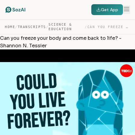
Get App
SCIENCE &
HOME
/
TRANSCRIPTS
/
/
CAN YOU FREEZE YOUR BODY AND COME BACK TO LIFE? – SHANN… — TRANSCRIPT
EDUCATION
Can you freeze your body and come back to life? -
Shannon N. Tessier