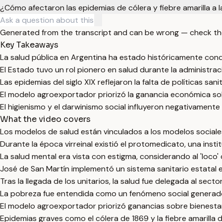
¿Cómo afectaron las epidemias de cólera y fiebre amarilla a l
Generated from the transcript and can be wrong — check th
Key Takeaways
La salud pública en Argentina ha estado históricamente cond
El Estado tuvo un rol pionero en salud durante la administrac
Las epidemias del siglo XIX reflejaron la falta de políticas sani
El modelo agroexportador priorizó la ganancia económica sobr
El higienismo y el darwinismo social influyeron negativamente
What the video covers
Los modelos de salud están vinculados a los modelos sociale
Durante la época virreinal existió el protomedicato, una ins
La salud mental era vista con estigma, considerando al 'loco' 
José de San Martín implementó un sistema sanitario estatal e
Tras la llegada de los unitarios, la salud fue delegada al sec
La pobreza fue entendida como un fenómeno social generado
El modelo agroexportador priorizó ganancias sobre bienestar 
Epidemias graves como el cólera de 1869 y la fiebre amarilla d