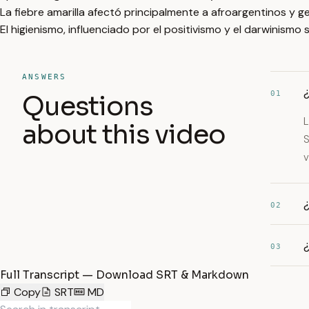
La fiebre amarilla afectó principalmente a afroargentinos y g
El higienismo, influenciado por el positivismo y el darwinismo
ANSWERS
¿
01
Questions
L
about this video
S
v
¿
02
¿
03
Full Transcript — Download SRT & Markdown
Copy
SRT
MD