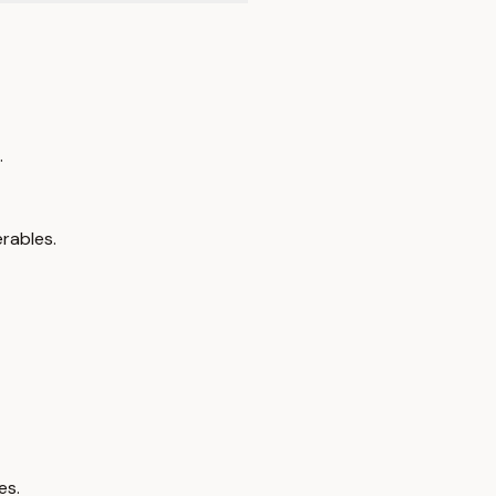
.
rables.
es.