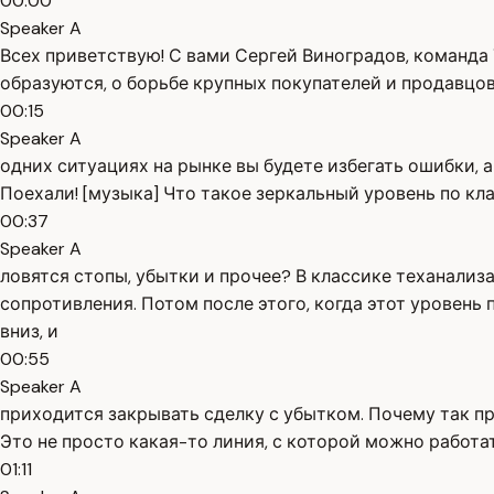
00:00
Speaker A
Всех приветствую! С вами Сергей Виноградов, команда Т
образуются, о борьбе крупных покупателей и продавцов
00:15
Speaker A
одних ситуациях на рынке вы будете избегать ошибки,
Поехали! [музыка] Что такое зеркальный уровень по кл
00:37
Speaker A
ловятся стопы, убытки и прочее? В классике теханализ
сопротивления. Потом после этого, когда этот уровень 
вниз, и
00:55
Speaker A
приходится закрывать сделку с убытком. Почему так пр
Это не просто какая-то линия, с которой можно работать
01:11