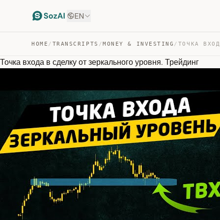
EN
HOME
/
TRANSCRIPTS
/
MONEY & INVESTING
/
Точка входа в сделку от зеркального уровня. Трейдинг