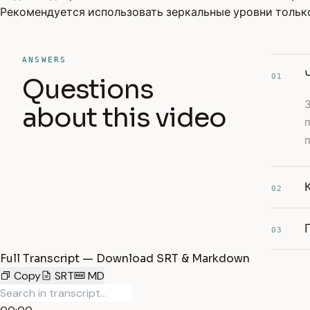
Рекомендуется использовать зеркальные уровни только
ANSWERS
01
Questions
З
about this video
02
03
Full Transcript — Download SRT & Markdown
Copy
SRT
MD