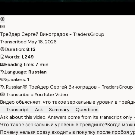
Трейдер Сергей Виноградов - TradersGroup
Transcribed
May 16, 2026
Duration:
8:15
Words:
1,249
Reading time:
7 min
Language:
Russian
Speakers:
1
Russian
Трейдер Сергей Виноградов - TradersGroup
Transcribe a YouTube Video
Видео объясняет, что такое зеркальные уровни в трейди
Transcript
Ask
Summary
Questions
Ask about this video. Answers come from its transcript only
Что такое зеркальный уровень в трейдинге?
Когда можн
Почему нельзя сразу входить в покупку после пробоя у