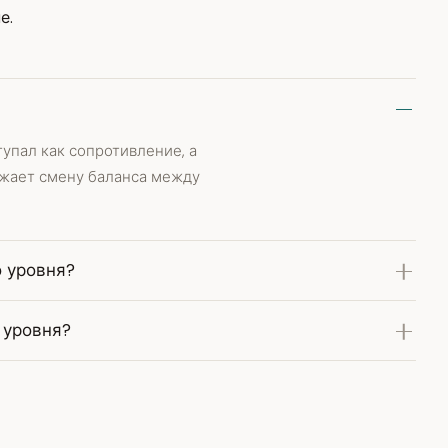
е.
упал как сопротивление, а
ажает смену баланса между
о уровня?
 уровня?