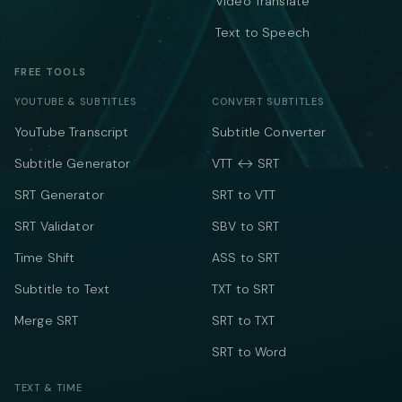
Video Translate
Text to Speech
FREE TOOLS
YOUTUBE & SUBTITLES
CONVERT SUBTITLES
YouTube Transcript
Subtitle Converter
Subtitle Generator
VTT ↔ SRT
SRT Generator
SRT to VTT
SRT Validator
SBV to SRT
Time Shift
ASS to SRT
Subtitle to Text
TXT to SRT
Merge SRT
SRT to TXT
SRT to Word
TEXT & TIME