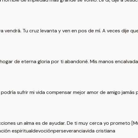
a vendrá. Tu cruz levanta y ven en pos de mí. A veces dije qu
r: mi hogar de eterna gloria por ti abandoné. Mis manos encalv
así podría sufrir mi vida compensar mejor amor de amigo jamás p
cciones un alma es de ayudar. De ti muy cerca yo prometo [Mús
ción espiritual
devoción
perseverancia
vida cristiana