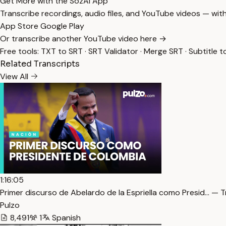
Get More with the SozAI App
Transcribe recordings, audio files, and YouTube videos — with
App Store
Google Play
Or transcribe another YouTube video here →
Free tools:
TXT to SRT
·
SRT Validator
·
Merge SRT
·
Subtitle t
Related Transcripts
View All
1:16:05
Primer discurso de Abelardo de la Espriella como Presid… — T
Pulzo
8,491
1
Spanish