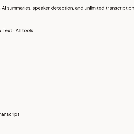
 AI summaries, speaker detection, and unlimited transcription
o Text
·
All tools
ranscript