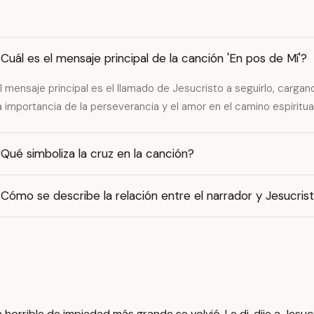
Cuál es el mensaje principal de la canción 'En pos de Mí'?
l mensaje principal es el llamado de Jesucristo a seguirlo, cargan
a importancia de la perseverancia y el amor en el camino espiritual
Qué simboliza la cruz en la canción?
Cómo se describe la relación entre el narrador y Jesucris
horrible de impiedad más grande se volvió. Le di, dije a Jesuc