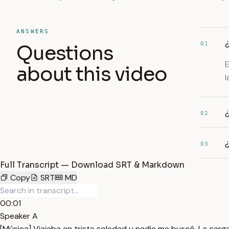
ANSWERS
¿
01
Questions
E
about this video
l
¿
02
¿
03
Full Transcript — Download SRT & Markdown
Copy
SRT
MD
00:01
Speaker A
[Música] Viajaba en triste soledad y nadie me buscó. La carga 