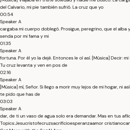
del Calvario, mi pie también sufrió. La cruz que yo
00:54
Speaker A
cargaba mi cuerpo doblegó. Prosigue, peregrino, que el alba y
senda por mi fama y mi
01:35
Speaker A
fortuna. Por él yo la dejé. Entonces le oí así. [Música] Deci
Tu cruz levanta y ven en pos de
02:16
Speaker A
[Música] mí, Señor. Si llego a morir muy lejos de mi hogar, ni 
te pido que has de
03:03
Speaker A
dar, de ti un vaso de agua solo era demandar. Mas en tus afli
Topics:
Jesucristo
fe
cruz
sacrificio
esperanza
amor cristiano
can