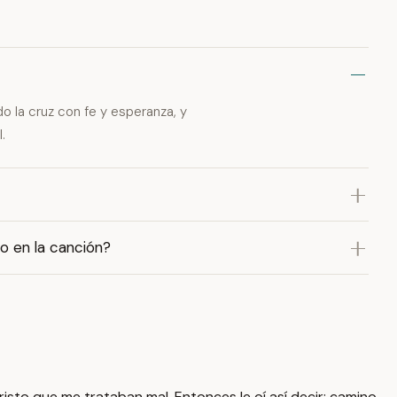
do la cruz con fe y esperanza, y
.
to en la canción?
risto que me trataban mal. Entonces le oí así decir: camino