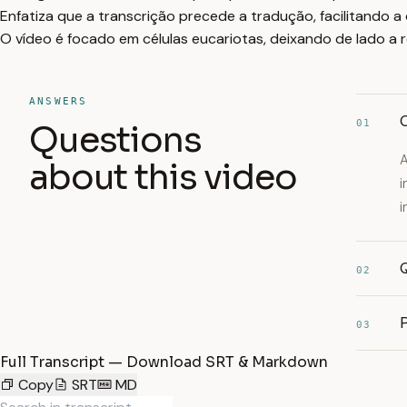
Enfatiza que a transcrição precede a tradução, facilitando
O vídeo é focado em células eucariotas, deixando de lado a 
ANSWERS
01
Questions
A
about this video
i
i
02
P
03
Full Transcript — Download SRT & Markdown
Copy
SRT
MD