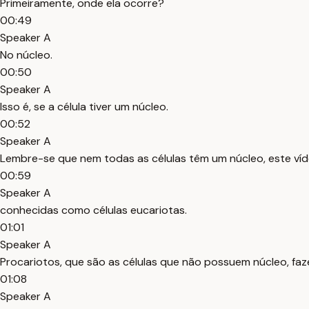
Primeiramente, onde ela ocorre?
00:49
Speaker A
No núcleo.
00:50
Speaker A
Isso é, se a célula tiver um núcleo.
00:52
Speaker A
Lembre-se que nem todas as células têm um núcleo, este víde
00:59
Speaker A
conhecidas como células eucariotas.
01:01
Speaker A
Procariotos, que são as células que não possuem núcleo, fa
01:08
Speaker A