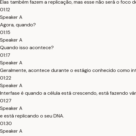
Elas também fazem a replicação, mas esse não será o foco d
01:12
Speaker A
Agora, quando?
01:15
Speaker A
Quando isso acontece?
01:17
Speaker A
Geralmente, acontece durante o estágio conhecido como int
01:22
Speaker A
Interfase é quando a célula está crescendo, está fazendo vá
01:27
Speaker A
e está replicando o seu DNA.
01:30
Speaker A