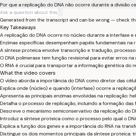
Por que a replicação do DNA não ocorre durante a divisão ce
Generated from the transcript and can be wrong — check th
Key Takeaways
A replicação do DNA ocorre no núcleo durante a interfase e é 
Enzimas específicas desempenham papéis fundamentais na re
A síntese proteica envolve transcrição e tradução, process
O DNA polimerase tem função revisional para evitar erros na 
O RNA é crucial para transportar a informação genética do n
What the video covers
O vídeo aborda a importância do DNA como diretor das célula
Explica onde (núcleo) e quando (interfase) ocorre a replicaç
Apresenta as principais enzimas envolvidas na replicação: hel
Detalha o processo de replicação, incluindo a formação das fi
Descreve o mecanismo semiconservativo da replicação do D
Introduz a síntese proteica como o processo pelo qual o DNA 
Explica a função dos genes e a importância do RNA na transf
Distingue os dois momentos principais da síntese proteica: t