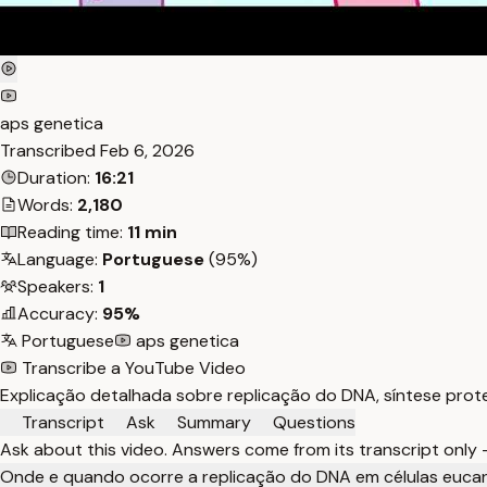
aps genetica
Transcribed
Feb 6, 2026
Duration:
16:21
Words:
2,180
Reading time:
11 min
Language:
Portuguese
(95%)
Speakers:
1
Accuracy:
95%
Portuguese
aps genetica
Transcribe a YouTube Video
Explicação detalhada sobre replicação do DNA, síntese prote
Transcript
Ask
Summary
Questions
Ask about this video. Answers come from its transcript only
Onde e quando ocorre a replicação do DNA em células eucar