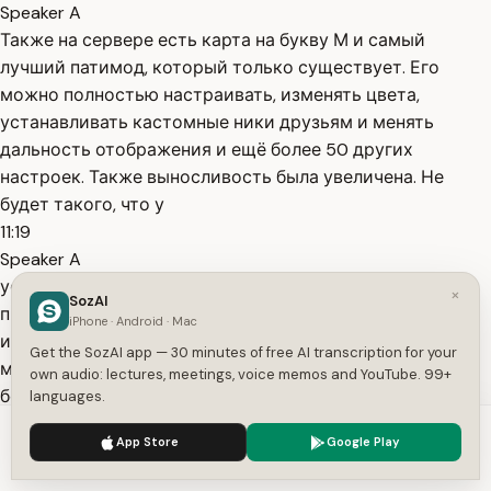
Speaker A
Также на сервере есть карта на букву М и самый
лучший патимод, который только существует. Его
можно полностью настраивать, изменять цвета,
устанавливать кастомные ники друзьям и менять
дальность отображения и ещё более 50 других
настроек. Также выносливость была увеличена. Не
будет такого, что у
11:19
Speaker A
установить проход лесного домика или поставить
×
SozAI
просто в текстурный гараж. Ну и какие речи могут
iPhone · Android · Mac
идти про базы без фурнитуры? Фурнитура есть и
Get the SozAI app — 30 minutes of free AI transcription for your
максимально разнообразная, как маленькая, так и
own audio: lectures, meetings, voice memos and YouTube. 99+
большая, подойдёт для каждого. Ну и, наконец-то,
languages.
дошло время до машин. У нас
We use cookies to enhance your experience.
Privacy Policy
App Store
Google Play
11:31
Accept
Settings
Speaker A