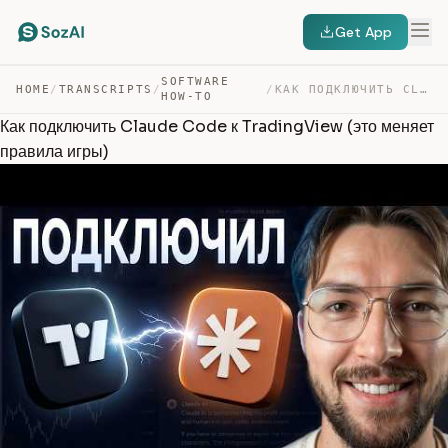
Get App
SOFTWARE
HOME
/
TRANSCRIPTS
/
/
КАК ПОДКЛЮЧИТЬ CLAUDE CODE К TRADINGVIEW (ЭТО МЕНЯЕТ ПР… — TRANSCRIPT
HOW-TO
Как подключить Claude Code к TradingView (это меняет
правила игры)