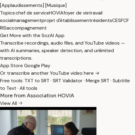
[Applaudissements] [Musique]
Topics:
chef de service
HOVIA
foyer de vie
travail
social
management
projet d'établissement
résidents
CESF
CF
RIS
accompagnement
Get More with the SozAI App
Transcribe recordings, audio files, and YouTube videos —
with AI summaries, speaker detection, and unlimited
transcriptions.
App Store
Google Play
Or transcribe another YouTube video here →
Free tools:
TXT to SRT
·
SRT Validator
·
Merge SRT
·
Subtitle
to Text
·
All tools
More from Association HOVIA
View All