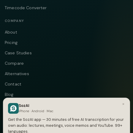
Timecode Converter
COMPANY
About
Pricing
Case Studies
Compare
Alternatives
Contact
Blog
×
Privacy
SozAI
iPhone · Android · Mac
Terms
Get the SozAI app — 30 minutes of free AI transcription for your
own audio: lectures, meetings, voice memos and YouTube. 99+
languages.