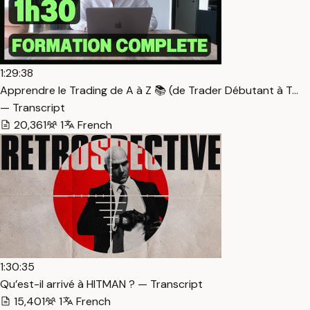
1:29:38
Apprendre le Trading de A à Z 📚 (de Trader Débutant à T…
— Transcript
20,361
1
French
1:30:35
Qu’est-il arrivé à HITMAN ? — Transcript
15,401
1
French