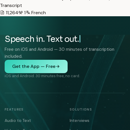
Transcript
11,264
1
French
Speech in. Text out.
Free on iOS and Android — 30 minutes of transcription
included.
Get the App — Free
iOS and Android. 30 minutes free, no card.
FEATURES
SOLUTIONS
Audio to Text
Interviews