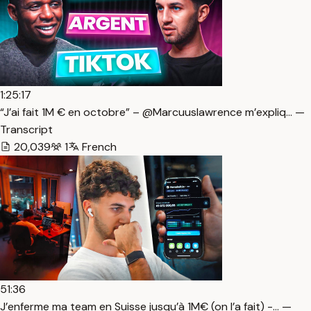
1:25:17
“J’ai fait 1M € en octobre” – @Marcuuslawrence m’expliq… —
Transcript
20,039
1
French
51:36
J’enferme ma team en Suisse jusqu’à 1M€ (on l’a fait) -… —