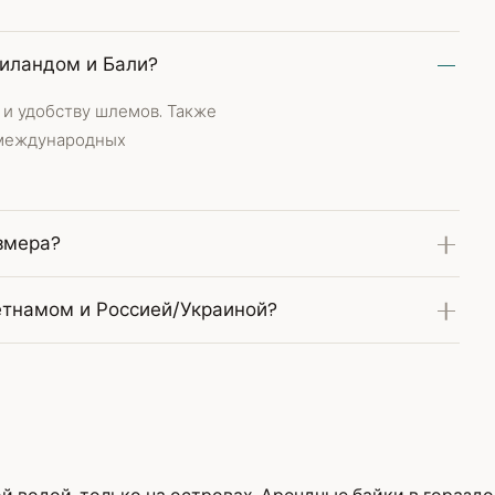
аиландом и Бали?
 и удобству шлемов. Также
 международных
змера?
тнамом и Россией/Украиной?