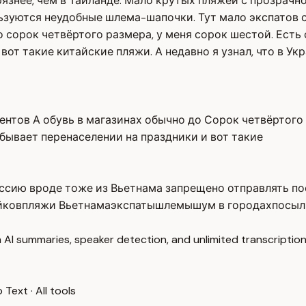
язнее, чем в Таиланде. Мало крутых пляжей с прозрачно
ользуются неудобные шлема-шапочки. Тут мало экспатов
сорок четвёртого размера, у меня сорок шестой. Есть о
вот такие китайские пляжи. А недавно я узнал, что в У
тов А обувь в магазинах обычно до Сорок четвёртого 
 бывает перенаселении на праздники и вот такие
Россию вроде тоже из Вьетнама запрещено отправлять п
йков
пляжи Вьетнама
экспаты
шлемы
шум в городах
посыл
 AI summaries, speaker detection, and unlimited transcription
o Text
·
All tools