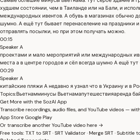
Самые большие минусы Вьетнама: тут серое здание и гр
худшем состоянии, чем в Таиланде или на Бали, и исп
международных ивентов. А обувь в магазинах обычно до 
шумно. А ещё тут бывает перенаселение на праздники и 
отправлять посылки, но при этом получать можно.
00:15
Speaker A
проектами и мало мероприятий или международных ивен
места а в центре городов и сёл всегда шумно А ещё тут
00:29
Speaker A
китайские пляжи А недавно я узнал что в Украину и в 
Topics:
Вьетнам
минусы Вьетнама
путешествия
аренда ба
Get More with the SozAI App
Transcribe recordings, audio files, and YouTube videos — with
App Store
Google Play
Or transcribe another YouTube video here →
Free tools:
TXT to SRT
·
SRT Validator
·
Merge SRT
·
Subtitle t