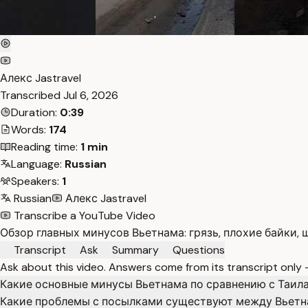
Алекс Jastravel
Transcribed
Jul 6, 2026
Duration:
0:39
Words:
174
Reading time:
1 min
Language:
Russian
Speakers:
1
Russian
Алекс Jastravel
Transcribe a YouTube Video
Обзор главных минусов Вьетнама: грязь, плохие байки,
Transcript
Ask
Summary
Questions
Ask about this video. Answers come from its transcript only
Какие основные минусы Вьетнама по сравнению с Таил
Какие проблемы с посылками существуют между Вьетн