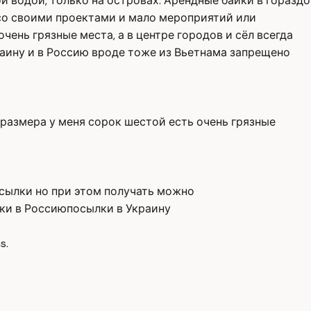
й водой, только на островах. Арендные байки в гораздо
 со своими проектами и мало мероприятий или
чень грязные места, а в центре городов и сёл всегда
краину и в Россию вроде тоже из Вьетнама запрещено
размера у меня сорок шестой есть очень грязные
осылки но при этом получать можно
ки в Россию
посылки в Украину
s.