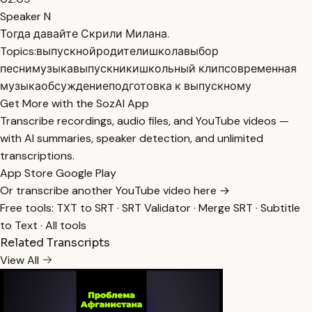
Speaker N
Тогда давайте Скрили Милана.
Topics:
выпускной
родители
школа
выбор
песни
музыка
выпускники
школьный клип
современная
музыка
обсуждение
подготовка к выпускному
Get More with the SozAI App
Transcribe recordings, audio files, and YouTube videos —
with AI summaries, speaker detection, and unlimited
transcriptions.
App Store
Google Play
Or transcribe another YouTube video here →
Free tools:
TXT to SRT
·
SRT Validator
·
Merge SRT
·
Subtitle
to Text
·
All tools
Related Transcripts
View All