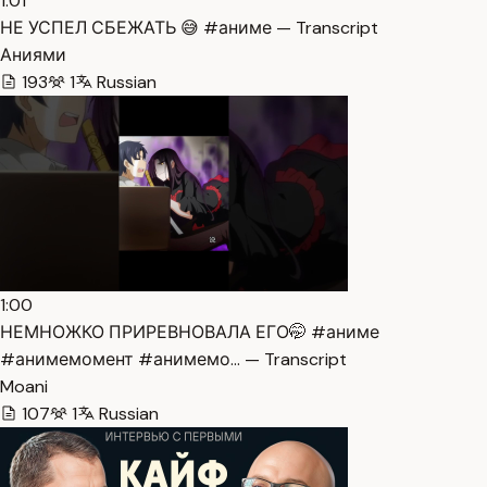
1:01
НЕ УСПЕЛ СБЕЖАТЬ 😅 #аниме — Transcript
Аниями
193
1
Russian
1:00
НЕМНОЖКО ПРИРЕВНОВАЛА ЕГО🤭 #аниме
#анимемомент #анимемо… — Transcript
Moani
107
1
Russian