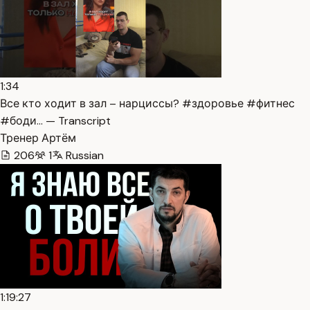
1:34
Все кто ходит в зал – нарциссы? #здоровье #фитнес
#боди… — Transcript
Тренер Артём
206
1
Russian
1:19:27