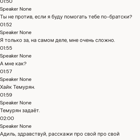
01:50
Speaker None
Ты не против, если я буду помогать тебе по-братски?
01:52
Speaker None
Я только за, на самом деле, мне очень сложно.
01:55
Speaker None
А мне как?
01:57
Speaker None
Хайк Темурян.
01:59
Speaker None
Темурян задаёт.
02:00
Speaker None
Адиль, здравствуй, расскажи про свой про свой