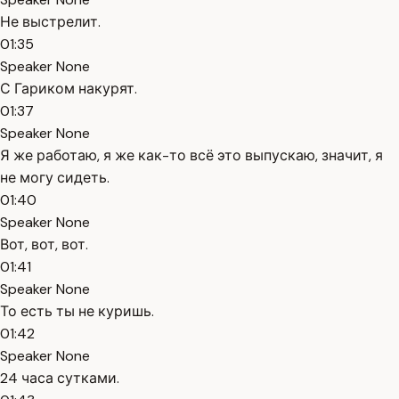
Не выстрелит.
01:35
Speaker None
С Гариком накурят.
01:37
Speaker None
Я же работаю, я же как-то всё это выпускаю, значит, я
не могу сидеть.
01:40
Speaker None
Вот, вот, вот.
01:41
Speaker None
То есть ты не куришь.
01:42
Speaker None
24 часа сутками.