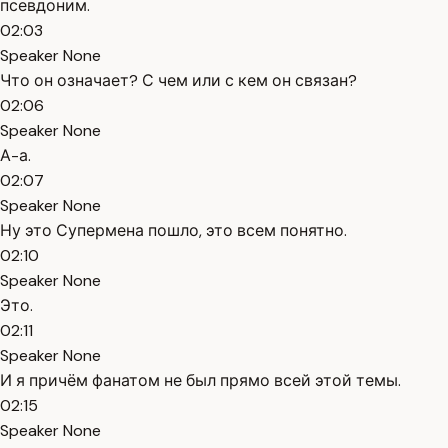
псевдоним.
02:03
Speaker None
Что он означает? С чем или с кем он связан?
02:06
Speaker None
А-а.
02:07
Speaker None
Ну это Супермена пошло, это всем понятно.
02:10
Speaker None
Это.
02:11
Speaker None
И я причём фанатом не был прямо всей этой темы.
02:15
Speaker None