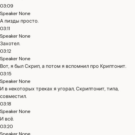
03:09
Speaker None
А пизды просто.
03:11
Speaker None
Захотел.
03:12
Speaker None
Вот, я был Скрип, а потом я вспомнил про Криптонит.
03:15
Speaker None
И в некоторых треках я угорал, Скриптонит, типа,
совместил.
03:18
Speaker None
И всё.
03:20
Speaker None