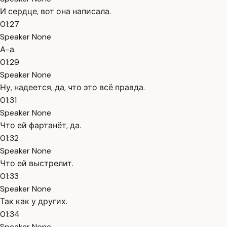
И сердце, вот она написала.
01:27
Speaker None
А-а.
01:29
Speaker None
Ну, надеется, да, что это всё правда.
01:31
Speaker None
Что ей фартанёт, да.
01:32
Speaker None
Что ей выстрелит.
01:33
Speaker None
Так как у других.
01:34
Speaker None