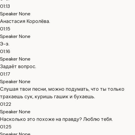
01:13
Speaker None
Анастасия Королёва.
01:15
Speaker None
Э-э.
01:16
Speaker None
Задаёт вопрос.
01:17
Speaker None
Слушая твои песни, можно подумать, что ты только
трахаешь сук, куришь гашик и бухаешь.
01:22
Speaker None
Насколько это похоже на правду? Люблю тебя.
01:25
Speaker None