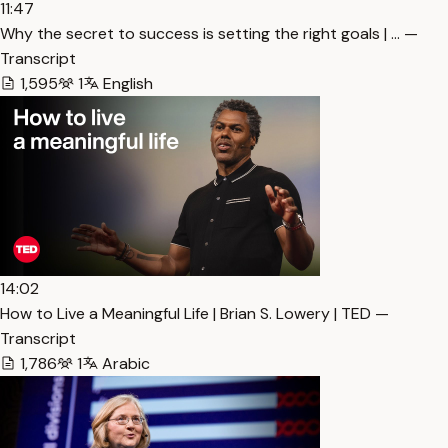
11:47
Why the secret to success is setting the right goals | … —
Transcript
1,595
1
English
14:02
How to Live a Meaningful Life | Brian S. Lowery | TED —
Transcript
1,786
1
Arabic