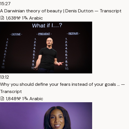
15:27
A Darwinian theory of beauty | Denis Dutton — Transcript
1,638
1
Arabic
13:12
Why you should define your fears instead of your goals … —
Transcript
1,848
1
Arabic