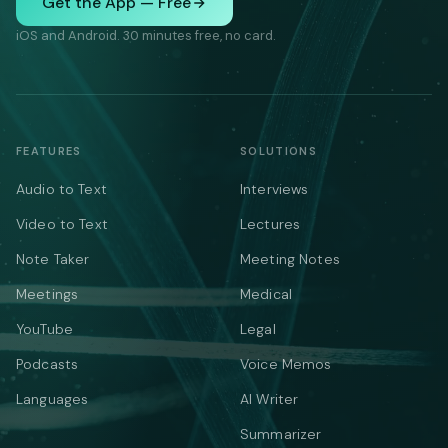
Get the App — Free
iOS and Android. 30 minutes free, no card.
FEATURES
SOLUTIONS
Audio to Text
Interviews
Video to Text
Lectures
Note Taker
Meeting Notes
Meetings
Medical
YouTube
Legal
Podcasts
Voice Memos
Languages
AI Writer
Summarizer