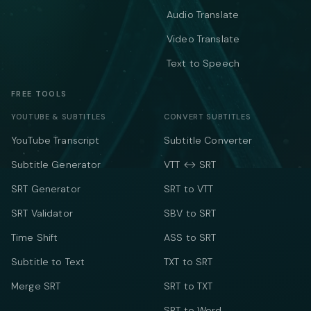
Audio Translate
Video Translate
Text to Speech
FREE TOOLS
YOUTUBE & SUBTITLES
CONVERT SUBTITLES
YouTube Transcript
Subtitle Converter
Subtitle Generator
VTT ↔ SRT
SRT Generator
SRT to VTT
SRT Validator
SBV to SRT
Time Shift
ASS to SRT
Subtitle to Text
TXT to SRT
Merge SRT
SRT to TXT
SRT to Word