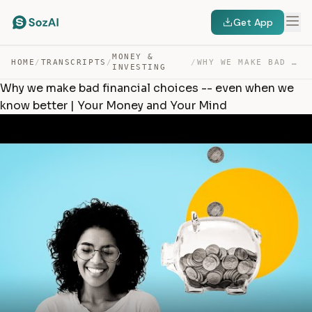
Get App
MONEY &
HOME
/
TRANSCRIPTS
/
/
WHY WE MAKE BAD FINANCIAL CHOICES — EVEN WHEN WE KNOW … — TRANSCRIPT
INVESTING
Why we make bad financial choices -- even when we
know better | Your Money and Your Mind