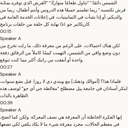
الشمس دائمًا.” “تناول طعامًا متوازنًا.” “القرش الذي توفره بمثابة
قرش تكتسبه.” ربما تعلمتم جميعًا هذه الدروس وأنتم أطفال، ربما من
والديكم، أو إذا نشأت في الثمانينيات، في إعلانات الخدمة العامة في
نهاية كل حلقة من حلقات برنامج G.I. كاريكاتير جو.
00:15
Speaker A
لكن هناك احتمالات، على الرغم من معرفة ذلك، ما زلت تخرج من
دون وضع واقي من الشمس، التهمت كيسًا كاملاً من الرقائق دفعة
واحدة أو أنفقت من راتبك أكثر مما كنت تتوقع.
00:27
Speaker A
فلماذا هذا؟ [أموالك وذهنك] مع ويندي دي لا روزا. قبل بضع سنوات،
ابتكر أستاذان في جامعة ييل مصطلح “مغالطة جي آي جو” لوصف هذه
الظاهرة بالذات.
00:39
Speaker A
إنها الفكرة الخاطئة أن المعرفة هي نصف المعركة. ولكن كما اتضح،
في معظم الحالات، مجرد معرفة شيء ما لا يكاد يكفي لكي تضعها