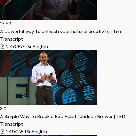
17:52
A powerful way to unleash your natural creativity | Tim… —
Transcript
2,403
1
English
8:11
A Simple Way to Break a Bad Habit | Judson Brewer | TED —
Transcript
1,494
1
English