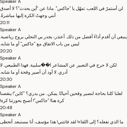
Speaker A
‫لن أستمرّ في اللعب. ‫تمهّل يا "جاكس". ‫ماذا عن "أين يحدث"؟ ‫لا أصدق
أنني وجهتُ الكرة إليها مباشرةً.
20:11
Speaker A
‫ينبغي أن أقدم أداءً أفضل من ذلك. ‫أعتذر، يجدر بي التحلي بروح رياضية.
‫ليس من باب الاتفاق مع "جاكس" أو ما شابه.
20:20
Speaker A
‫لكن لا حرج في التعبير عن المشاعر ا��سلبية. ‫فهذا الطبيعي. ‫لا
أدري. ‫لا أود أن أصير وقحة أو ما شابه.
20:30
Speaker A
‫لعلنا كلنا بحاجة لنصير وقحين أحيانًا. ‫يمكن.. ‫من يدري؟ ‫"كاين"! ‫ينقصنا
كرة هنا! ‫"جاكس"! ‫أصبح بحوزتنا كرة!
20:48
Speaker A
‫ما الذي تفعله؟ ‫إلى اللقاء! ‫لقد فاتتني! ‫هذا مؤسف، أنا مستبعد. ‫أتحظى