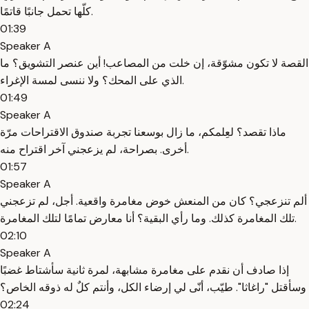
كلّها تحمل جانبًا قاتمًا.
01:39
Speaker A
القصة لا تكون مشوّقة، إن خلت من المصاعب! أين عنصر التشويق؟ ما
الذي على المحك؟ ولا ننسى لمسة الإغراء.
01:49
Speaker A
ماذا تقصد؟ لعِلمكم، ما زال بوسعنا تجربة صندوق الاقتراحات مرّة
أخرى. بصراحة، لم يزعجني آخر اقتراح منه.
01:57
Speaker A
ألم تنزعجي؟ كان من المنعش خوض مغامرة واقعية. أجل، لم تزعجني
تلك المغامرة كذلك. وما رأي البقية؟ أنا معارض تمامًا لتلك المغامرة.
02:10
Speaker A
إذا صادف أن نقدم على مغامرة مشابهة، لمرة ثانية سأشتاط غضبًا
وسأقتل "راغاثا". طيّب، أنّى لي إرضاء الكل، وأنتم كلٌ له ذوقه الخاص؟
02:24