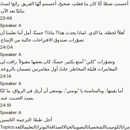
‫أحسنتِ صنعًا. ‫أيًا كان ما فعلتِ. ‫صحيح، ‫أحسنتم أيّها الفريق. ‫رائع! ‫لستُ
نباتيًا بعد الآن.
23:46
Speaker A
‫أهلاً! ‫لحظة، ما الذي.. ‫لماذا يحدث هذا؟ ‫ماذا؟ ‫حسنًا، آمل أننا تعلمنا أن
‫تصوّرات صندوق الاقتراحات خالية من الإمتاع.
24:04
Speaker A
‫وتصوّرات "كاين" أمتع بكثير. ‫حسنًا، كان بعضها مقبولاً. ‫راقت لي
المغامرات قليلة المخاطر. ‫خلتُ أول مغامرتين تتسمان بالروعة.
24:14
Speaker A
‫أما بقيتها.. ‫وبالمناسبة يا "بومني"، ‫بوسعي أن أريكِ في الرواق، ‫ما كنّا
بصدد الحديث عنه.
24:19
Speaker A
‫أجل. ‫طبعًا. ‫الترجمة: الحُسين
مرات
الكوميديا
الشخصيات
التصويت
الخيال
الصداقة
التوترات
التعليم
اللغة
Topics: