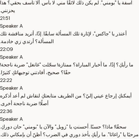
‫آسفة يا "بومني". ‫لم يكن ذلك لائقًا مني. ‫لا بأس. ‫ألا تأسف بحقي؟ ‫هذا
يحزنني.
21:51
Speaker A
‫أعتذر يا "جاكس"، لإثارة تلك المسألة سابقًا. ‫إذًا، أتريد مناقشة تلك
المسألة؟ ‫أرتدي زي خادمة.
22:09
Speaker A
‫ما رأيكِ؟ ‫إذًا، ما أخبار المباراة؟ ‫ممتازة! ‫سجّلت "غانغل" ضربة ناجحة!
‫حقًا؟ ‫صحيح، أفادتني توجيهاتكِ كثيرًا.
22:22
Speaker A
‫أيمكنكِ إرجاع عيني إليّ؟ ‫من الطريف متابعتكِ لنقاش لم أعد أذكره
أصلًا! ‫ضربة ناجحة أخرى.
22:36
Speaker A
‫سحقًا! ‫ماذا؟ ‫حسنًا. ‫أحسنتِ يا "زوبل" ‫والآن يا "بومني" حان دوركِ.
‫مرحبًا يا "راغاثا". ‫ما رأيكِ بأخذ دوري في الضرب؟ ‫أظنّ أن بإمكاني ذلك.