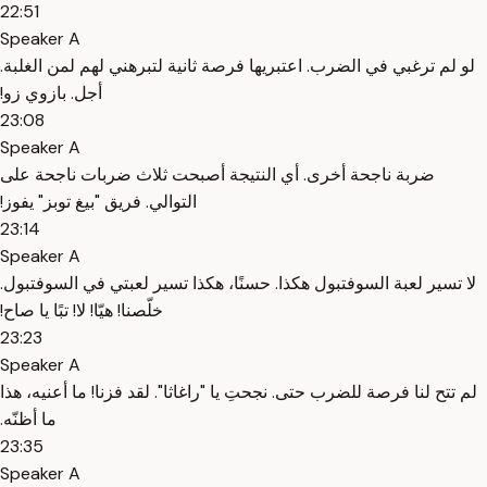
22:51
Speaker A
‫لو لم ترغبي في الضرب. ‫اعتبريها فرصة ثانية لتبرهني لهم لمن الغلبة.
‫أجل. ‫بازوي زو!
23:08
Speaker A
‫ضربة ناجحة أخرى. ‫أي النتيجة أصبحت ثلاث ضربات ناجحة على
التوالي. ‫فريق "بيغ توبز" يفوز!
23:14
Speaker A
‫لا تسير لعبة السوفتبول هكذا. ‫حسنًا، هكذا تسير لعبتي في السوفتبول.
‫خلّصنا! ‫هيّا! ‫لا! ‫تبًا يا صاح!
23:23
Speaker A
‫لم تتح لنا فرصة للضرب حتى. ‫نجحتِ يا "راغاثا". ‫لقد فزنا! ‫ما أعنيه، هذا
ما أظنّه.
23:35
Speaker A