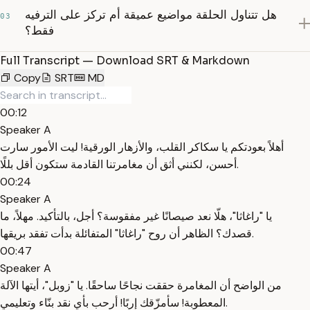
هل تتناول الحلقة مواضيع عميقة أم تركز على الترفيه
03
فقط؟
Full Transcript — Download SRT & Markdown
Copy
SRT
MD
00:12
Speaker A
أهلاً بعودتكم يا سكاكر القلب، والأزهار الورقية! ليت الأمور سارت
أحسن، لكنني أثق أن مغامرتنا القادمة ستكون أقل بللًا.
00:24
Speaker A
يا "راغاثا"، هلّا نعد صيصانًا غير مفقوسة؟ أجل، بالتأكيد. مهلاً، ما
قصدك؟ الظاهر أن روح "راغاثا" المتفائلة بدأت تفقد بريقها.
00:47
Speaker A
من الواضح أن المغامرة حققت نجاحًا ساحقًا. يا "زوبل"، أيتها الآلة
المعطوبة! سأمزّقك إربًا! أرحب بأي نقد بنّاء وتعليمي.