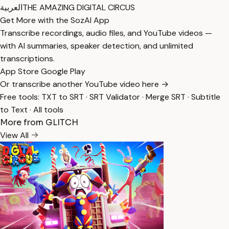
THE AMAZING DIGITAL CIRCUS
العربية
Get More with the SozAI App
Transcribe recordings, audio files, and YouTube videos —
with AI summaries, speaker detection, and unlimited
transcriptions.
App Store
Google Play
Or transcribe another YouTube video here →
Free tools:
TXT to SRT
·
SRT Validator
·
Merge SRT
·
Subtitle
to Text
·
All tools
More from GLITCH
View All