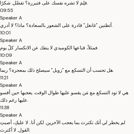
فلِمَ لا تشره نفسك على فتيررة؟ تفضّل. شكرًا.
09:55
Speaker A
أتظنين "غانغل" قادرة على الشعور بالسعادة؟ ماذا؟ لا أدري.
10:01
Speaker A
فمثلاً، قناعها الكوميدي لا ينفك عن الانكسار كلّ يوم.
10:09
Speaker A
هل تحسب أن التسكع مع "زوبل" سيصلح ذلك بمعجزة؟ ربما.
11:21
Speaker A
هي لا تود التسكع مع مَن يقسو عليها طوال الوقت. يعجبها حين أقسو
عليها رغم ذلك.
11:38
Speaker A
لم يخطر لي أنك تكترث بما يعجب الآخرين. لكن أنا.. لا عليكِ، أصبتِ
القول. لا أكترث.