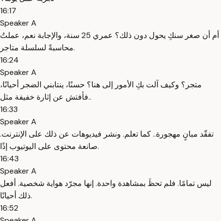
16:17
Speaker A
أم أن صغر سنكِ يحول دون ذلك؟ عمري 25 سنة، والإجابة نعم، عملتُ
محاسبةً لسلسلة متاجر.
16:24
Speaker A
متجر؟ وكيف آلت بكِ الأمور إلى هنا؟ حسنًا، ينتابني الضجر أحيانًا،
فأفتش عن إثارة خفيفة مثل..
16:33
Speaker A
تفقّد مبانٍ مهجورة.. كما تعلم. ونشر فيديوهات عن ذلك على الإنترنت.
صانعة محتوى على اليوتيوب إذًا.
16:43
Speaker A
ليس تمامًا. فلم تحظَ بمشاهدة واحدة. إنها مجرّد هواية شخصية. أفعل
ذلك أحيانًا.
16:52
Speaker A