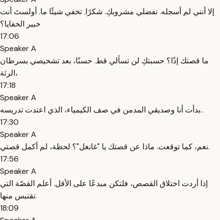
إلا أنني لم أسجله. تفضلي مشروبكِ. شكرًا. تخفي شيئًا ما. أولستَ أنت
خبير الخفايا؟
17:06
Speaker A
ما قصتك إذًا؟ حسبتكِ لن تسألي قط. حسنًا، بعد تشخيصي بسرطان
الرئة،
17:18
Speaker A
بدأت أنا وصديقي المدمن في صف الكيمياء، الذي اعتدت تدريسه..
17:30
Speaker A
نعم، كما توقعت. ماذا عن قصتك يا "غانغل"؟ لحظة، لم أكمل قصتي.
17:56
Speaker A
إذا أردت اختلاق القصص، فلتكن مبدعًا على الأقل. أعلم القصّة التي
تقتبس منها.
18:09