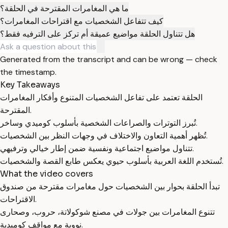
ما هي المغامرات المقترحة في الحلقة؟
كيف تتفاعل الشخصيات مع اقتراحات المغامرات؟
هل تتناول الحلقة مواضيع عميقة أم تركز على الترفيه فقط؟
Generated from the transcript and can be wrong — check
the timestamp.
Key Takeaways
الحلقة تعتمد على تفاعل الشخصيات المتنوع وأفكار المغامرات
المقترحة.
تُبرز التوترات والصراعات الشخصية بأسلوب كوميدي وساخر.
تُظهر أهمية التعاون والاختلاف في وجهات النظر بين الشخصيات.
تتناول مواضيع اجتماعية ونفسية ضمن إطار خيالي وترفيهي.
تُستخدم اللغة العربية بأسلوب حيوي يعكس طابع القصة والشخصيات.
What the video covers
تبدأ الحلقة بحوار بين الشخصيات حول مغامرات مقترحة من صندوق
الاقتراحات.
تتنوع المغامرات بين جولات في مصنع شوكولاتة، حروب، وصحارى
نووية مع مواقف كوميدية.