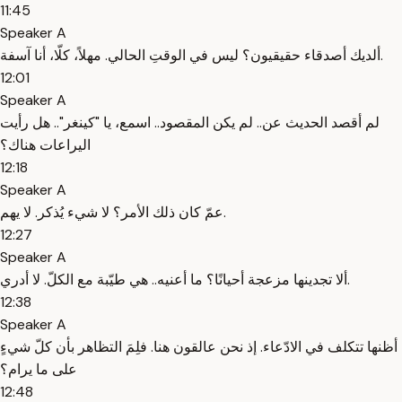
11:45
Speaker A
ألديك أصدقاء حقيقيون؟ ليس في الوقتِ الحالي. مهلاً، كلّا، أنا آسفة.
12:01
Speaker A
لم أقصد الحديث عن.. لم يكن المقصود.. اسمع، يا "كينغر".. هل رأيت
اليراعات هناك؟
12:18
Speaker A
عمّ كان ذلك الأمر؟ لا شيء يُذكر. لا يهم.
12:27
Speaker A
ألا تجدينها مزعجة أحيانًا؟ ما أعنيه.. هي طيّبة مع الكلّ. لا أدري.
12:38
Speaker A
أظنها تتكلف في الادّعاء. إذ نحن عالقون هنا. فلِمَ التظاهر بأن كلّ شيءٍ
على ما يرام؟
12:48