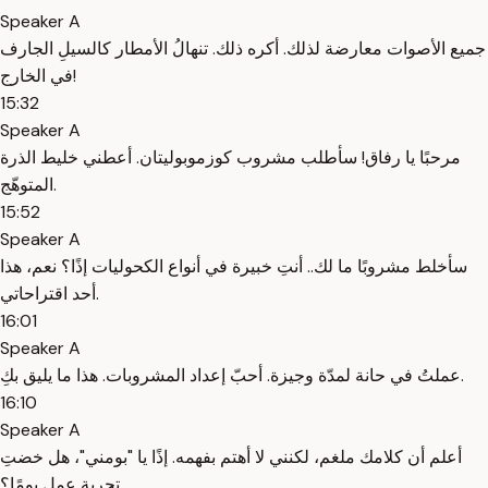
Speaker A
جميع الأصوات معارضة لذلك. أكره ذلك. تنهالُ الأمطار كالسيلِ الجارف
في الخارج!
15:32
Speaker A
مرحبًا يا رفاق! سأطلب مشروب كوزموبوليتان. أعطني خليط الذرة
المتوهّج.
15:52
Speaker A
سأخلط مشروبًا ما لك.. أنتِ خبيرة في أنواع الكحوليات إذًا؟ نعم، هذا
أحد اقتراحاتي.
16:01
Speaker A
عملتُ في حانة لمدّة وجيزة. أحبّ إعداد المشروبات. هذا ما يليق بكِ.
16:10
Speaker A
أعلم أن كلامك ملغم، لكنني لا أهتم بفهمه. إذًا يا "بومني"، هل خضتِ
تجربة عمل يومًا؟