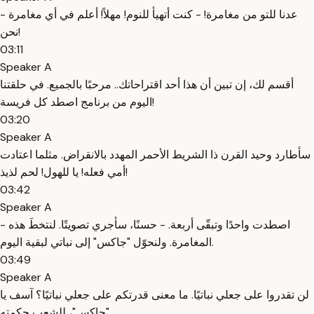
- عدنا للتو من مغامرة! - كنت أتهيأ للنوم! مهلاً! أعلم في أي مغامرة
نحن!
03:11
Speaker A
أقسم لك، إن تبين أن هذا أحد اقتراحاتك.. مرحبًا بالجميع. في حلقتنا
اليوم من برنامج اصطد كل فريسة!
03:20
Speaker A
سأطارد وحيد القرن ذا الشريط الأحمر المهدد بالانقراض. مثلما اعتادت
أمي فعله! يا للهول! لحم لذيذ!
03:42
Speaker A
- اصطدت واحدًا وتبقّى أربعة. - حسنًا، سأجري تصويتًا. لنتخطَ هذه
المغامرة. ولنحوّل "جاكس" إلى نباتي لبقية اليوم.
03:49
Speaker A
لن تقدروا على جعلي نباتيًا. ما معنى قدرتكم على جعلي نباتيًا؟ آسف يا
"جاكس"، للشعب حكمته.