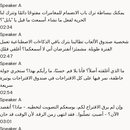
Speaker A
يمكنك ببساطة ترك باب الانضمام للمغامرات مفتوحًا دائمًا وتترك لنا
الحرية لفعل ما نشاء. أسمعتَ ما قيل يا "بابل"؟
02:34
Speaker A
شخصية صندوق الألعاب تطالبنا بترك باقي الذكاءات الاصطناعية تعمل
لفترة طويلة. مشمئز! أتفترضان أني لا أسمعكما؟ أغلقي فمّكِ!
02:47
Speaker A
ما الذي أغلقته أصلاً؟ فأنا بلا فم. حسنًا، ما رأيكم بهذا؟ سنجري جولة
خاطفة، نمر فيها على كل الاقتراحات في صندوق الاقتراحات بوتيرة
سريعة.
02:54
Speaker A
وإن لم يرق الاقتراح لكم، بوسعكم التصويت لتخطيه. - ماذا؟ أتقصد
الآن؟ - أصبتِ. تصلّبوا… فقد انتهى زمن الرقة. لأن الوقت قد حان!
03:01
Speaker A