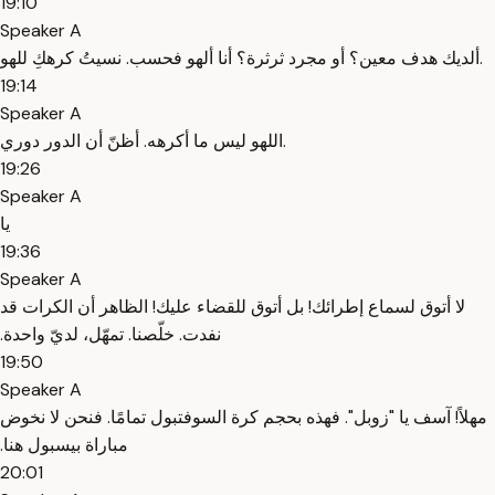
19:10
Speaker A
ألديك هدف معين؟ أو مجرد ثرثرة؟ أنا ألهو فحسب. نسيتُ كرهكِ للهو.
19:14
Speaker A
اللهو ليس ما أكرهه. أظنّ أن الدور دوري.
19:26
Speaker A
يا
19:36
Speaker A
‫لا أتوق لسماع إطرائك! ‫بل أتوق للقضاء عليك! ‫الظاهر أن الكرات قد
نفدت. ‫خلّصنا. ‫تمهّل، لديّ واحدة.
19:50
Speaker A
‫مهلاً! ‫آسف يا "زوبل". ‫فهذه بحجم كرة السوفتبول تمامًا. ‫فنحن لا نخوض
مباراة بيسبول هنا.
20:01