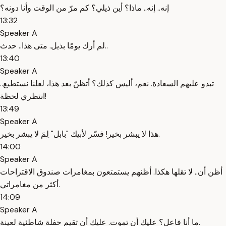
إنه.. إنه.. ماذا؟ أين ذيلي؟ كم مرّ من الوقت وأنا دونه؟
13:32
Speaker A
لم أرك يومًا بذيل. متى هذا.. حدث..
13:40
Speaker A
تبدو عليهم السعادة. نعم، أليس كذلك؟ أتظنّ بعد هذا، لعلنا نستطيع..
انتظري لحظة!
13:49
Speaker A
هذا لا يبشر بخير! فسّر لأبيك "بابل" لِمَ لا يبشر بخير.
14:00
Speaker A
أظن أن.. لا تقلها هكذا. أظنهم يستمتعون بمغامرات صندوق الاقتراحات
أكثر من مغامراتي.
14:09
Speaker A
ما أنا فاعل؟ عليك أن تموت. عليك أن تقيم حفلة شاطئية لعينة.