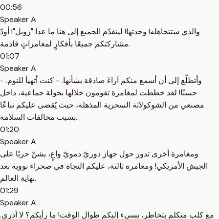
00:56
Speaker A
والذي ستتجاهله! وجدتها! ليتقدّم الجميع إلى هنا ما عدا "زوبل"! أودّ
مشاركتكم جميعًا بأفكارٍ لمغامراتٍ قادمة.
01:07
Speaker A
وأتطلّع إلى أن أسمع منكم آراءً صادقة بشأنها. - كنت أتهيأ للنوم. -
حسنًا! لقد خططت لمغامرة تقومون خلالها بجولة جماعية، داخل
مصنعي من الشوكولاتة السحرية المذهلة، حيث يُقضى عليكم تباعًا
بسبب مخالفات السلامة.
01:20
Speaker A
ومغامرة أخرى تدور حول جهاز دوريّ دمويّ واعٍ، يشنّ حربًا على
الجيش الأمريكي! ومغامرة ثالثة، عليكم النجاة في صحراء نووية بعد
نهاية العالم.
01:29
Speaker A
مع كلب متكلم بتخاطر، يسيء إليكم طوال الوقت! ما رأيكم؟ لا أدري.