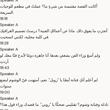
Speaker A
أكانت القصة مقتبسة من شيءٍ ما؟ عملتُ في مطعم للوجبات
السريعة.
18:18
Speaker A
أنجزتِ ما يفوق ذلك. ماذا عن أعمالكِ الفنية؟ درستُ تصميم الغرافيك
في كلية محلية، لكنني انسحبت.
18:28
Speaker A
ولم أسعَ وراء الفن بشغفٍ بعدها. أنا جاهزة دومًا لأبدع فنًا معك لو
أردتِ.
18:43
Speaker A
لم أعلم أنكِ فنانة أيضًا يا "زوبل". نعم، أمتهنت فنّ الوشوم لبضع
سنوات.
19:00
Speaker A
نادلة وفنانة وشوم؟ تقتليني ضحكًا يا "زوبي". ما قصدك وراء قول هذا؟