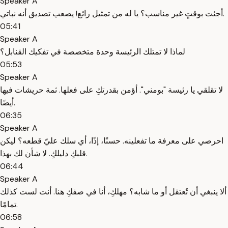
Speaker A
أجئت بوقتٍ غير مناسب؟ يا له من تمثيل رائع! يصعب تصديق أنه نباتي.
05:41
Speaker A
لماذا لا تمتلك الرئيسة وحدة متخصصة في تفكيك القنابل؟
05:53
Speaker A
لا تقلقي يا رئيسة "بومني". أؤمن بقدرتكِ على فعلها. ثمة حريشات فيها
أيضًا.
06:35
Speaker A
احرصي على معرفة ما تفعلينه. حسنًا، إذًا، أي سلك عليّ قطعه؟ ليكن
قلبكِ دليلكِ. لا شأن لك بهذا.
06:44
Speaker A
ألا ينبغي أن تُعتقل أو ما شابه؟ مهلكِ، أنا في صفكِ هنا. أنت لست كذلك
تمامًا.
06:58