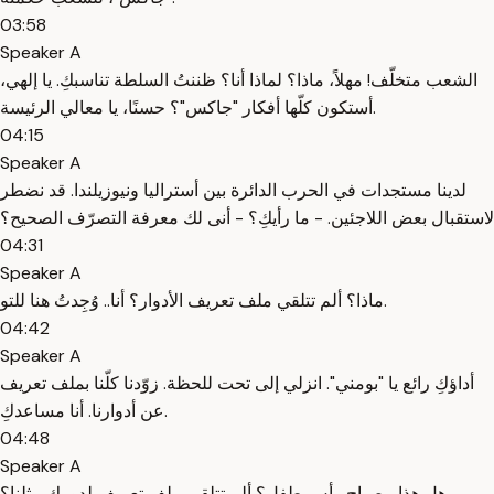
03:58
Speaker A
الشعب متخلّف! مهلاً، ماذا؟ لماذا أنا؟ ظننتُ السلطة تناسبكِ. يا إلهي،
أستكون كلّها أفكار "جاكس"؟ حسنًا، يا معالي الرئيسة.
04:15
Speaker A
لدينا مستجدات في الحرب الدائرة بين أستراليا ونيوزيلندا. قد نضطر
لاستقبال بعض اللاجئين. - ما رأيكِ؟ - أنى لك معرفة التصرّف الصحيح؟
04:31
Speaker A
ماذا؟ ألم تتلقي ملف تعريف الأدوار؟ أنا.. وُجِدتُ هنا للتو.
04:42
Speaker A
أداؤكِ رائع يا "بومني". انزلي إلى تحت للحظة. زوّدنا كلّنا بملف تعريف
عن أدوارنا. أنا مساعدكِ.
04:48
Speaker A
هل هذا مصباح رأس طفل؟ ألم تتلقي ملف تعريف لدورك مثلنا؟