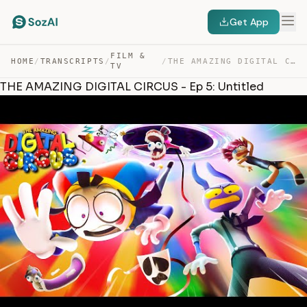
Get App
FILM &
HOME
/
TRANSCRIPTS
/
/
THE AMAZING DIGITAL CIRCUS – EP 5: UNTITLED — TRANSCRIPT
TV
THE AMAZING DIGITAL CIRCUS - Ep 5: Untitled