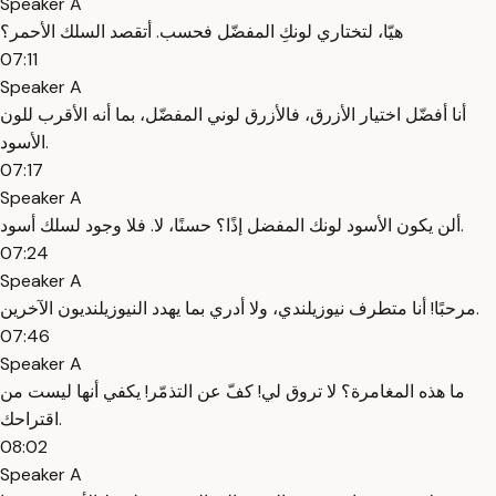
Speaker A
هيّا، لتختاري لونكِ المفضّل فحسب. أتقصد السلك الأحمر؟
07:11
Speaker A
أنا أفضّل اختيار الأزرق، فالأزرق لوني المفضّل، بما أنه الأقرب للون
الأسود.
07:17
Speaker A
ألن يكون الأسود لونك المفضل إذًا؟ حسنًا، لا. فلا وجود لسلك أسود.
07:24
Speaker A
مرحبًا! أنا متطرف نيوزيلندي، ولا أدري بما يهدد النيوزيلنديون الآخرين.
07:46
Speaker A
ما هذه المغامرة؟ لا تروق لي! كفّ عن التذمّر! يكفي أنها ليست من
اقتراحك.
08:02
Speaker A