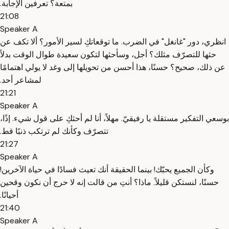
بمتعة؟ ‫تعرفين الإجابة.
21:08
Speaker A
‫انظري، دور "غانغل" في الضرب. ‫ما توقعاتكِ لسير الأمور؟ ‫ألا تكف عن
حثها للتصرّف مثلك؟ ‫أجل، وسأحثها لتكون سعيدة طوال الوقت ‫بدلاً
عن ذلك، صحيح؟ ‫حسنًا، هذا أحسن من تحويلها إلى ‫وغد لا يولي اهتمامًا
لمشاعر أحد.
21:21
Speaker A
‫بوسعي التفكير مستقلة يا رفيقيّ. ‫مهلاً، أنا لم أحثكِ على قول شيء. ‫إذًا،
تتصرّف وكأنك لم ترتكب ذنبًا قط.
21:27
Speaker A
‫وكأن الجميع يحبّك! ‫بينما الحقيقة أنك تعيث فسادًا ‫في حياة الآخرين!
‫حسنًا، لنستكن قليلاً. ‫ماذا؟ ‫أنتِ من قالت إنه لا حرج أن نكون ‫وقحين
أحيانًا.
21:40
Speaker A