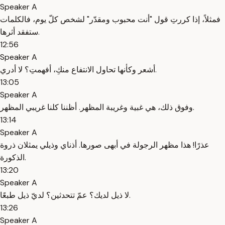
Speaker A
فمثلاً، إذا كررتِ قول "أنت محبوب ومقدّر" لشخص كلّ يوم، فالكلمات
ستفقد أثرها.
12:56
Speaker A
أشعر وكأنها تحاول الانتفاع منكِ، أفهمتِ؟ لا أدري.
13:05
Speaker A
وفوق ذلك، هي غبية وغريبة المظهر. أظننا كلنا غريبي المظهر.
13:14
Speaker A
عذرًا! هذا مظهر الرجولة في أبهى صورها. أذناي وذيلي يمثلان ذروة
الذكورة.
13:20
Speaker A
لا ذيل لديك؟ عمّ تتحدثين؟ لديّ ذيل طبعًا.
13:26
Speaker A