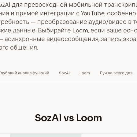
ozAI для превосходной мобильной транскрипц
ия и прямой интеграции с YouTube, особенно
требность — преобразование аудио/видео в т
ские данные. Выбирайте Loom, если ваше осн
— асинхронные видеосообщения, запись экра
ого общения.
Глубокий анализ функций
SozAI
Loom
Лучше всего для
SozAI vs Loom