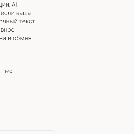
ии, AI-
 если ваша
очный текст
овное
на и обмен
FAQ