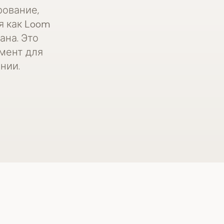
рование,
я как Loom
ана. Это
мент для
нии.