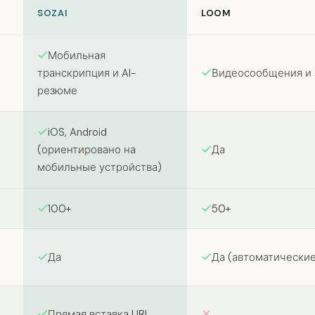
SOZAI
LOOM
een SozAI and Loom
Мобильная
Видеосообщения и 
транскрипция и AI-
резюме
iOS, Android
Да
(ориентировано на
мобильные устройства)
100+
50+
Да
Да (автоматические
Прямая вставка URL