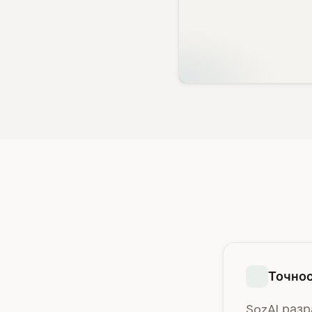
Точнос
SozAI раз