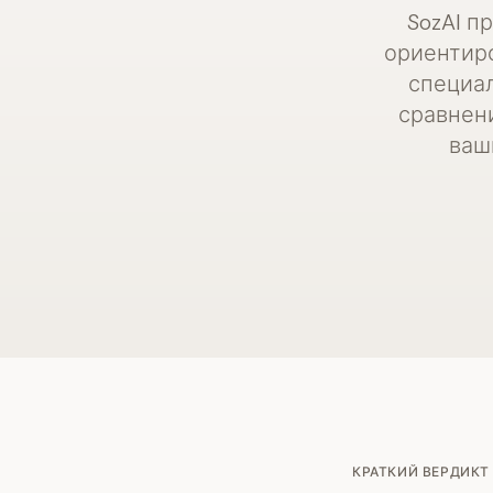
SozAI п
ориентиро
специал
сравнен
ваш
КРАТКИЙ ВЕРДИКТ