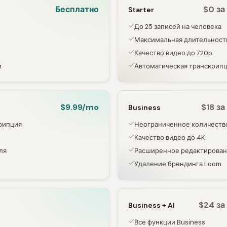
Бесплатно
$0 за
Starter
До 25 записей на человека
Максимальная длительность
Качество видео до 720p
м
Автоматическая транскрипц
$9.99/mo
$18 з
Business
рипция
Неограниченное количество
Качество видео до 4K
ля
Расширенное редактирова
Удаление брендинга Loom
$24 за
Business + AI
Все функции Business