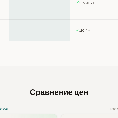
5 минут
и
До 4K
Сравнение цен
SOZAI
LOO