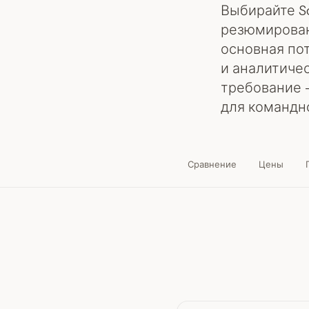
Выбирайте S
резюмирован
основная по
и аналитиче
требование 
для командн
Сравнение
Цены