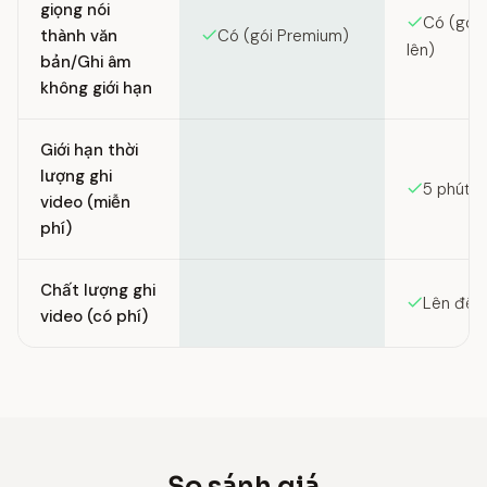
giọng nói
Có (gói 
thành văn
Có (gói Premium)
lên)
bản/Ghi âm
không giới hạn
Giới hạn thời
lượng ghi
5 phút
video (miễn
phí)
Chất lượng ghi
Lên đến
video (có phí)