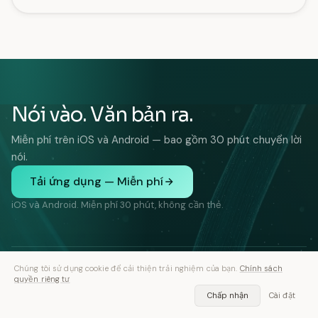
Nói vào. Văn bản ra.
Miễn phí trên iOS và Android — bao gồm 30 phút chuyển lời
nói.
Tải ứng dụng — Miễn phí
iOS và Android. Miễn phí 30 phút, không cần thẻ.
Chúng tôi sử dụng cookie để cải thiện trải nghiệm của bạn.
Chính sách
quyền riêng tư
TÍNH NĂNG
GIẢI PHÁP
Chấp nhận
Cài đặt
Âm thanh thành văn bản
Phỏng vấn