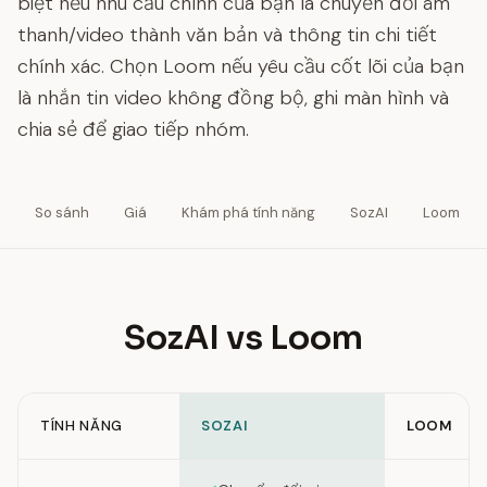
biệt nếu nhu cầu chính của bạn là chuyển đổi âm
thanh/video thành văn bản và thông tin chi tiết
chính xác. Chọn Loom nếu yêu cầu cốt lõi của bạn
là nhắn tin video không đồng bộ, ghi màn hình và
chia sẻ để giao tiếp nhóm.
So sánh
Giá
Khám phá tính năng
SozAI
Loom
SozAI vs Loom
TÍNH NĂNG
SOZAI
LOOM
Feature comparison between SozAI and Loom