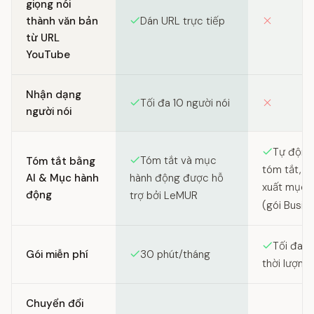
giọng nói
thành văn bản
Dán URL trực tiếp
từ URL
YouTube
Nhận dạng
Tối đa 10 người nói
người nói
Tự động 
Tóm tắt và mục
Tóm tắt bằng
tóm tắt, c
AI & Mục hành
hành động được hỗ
xuất mục 
động
trợ bởi LeMUR
(gói Busine
Tối đa 2
Gói miễn phí
30 phút/tháng
thời lượng 
Chuyển đổi