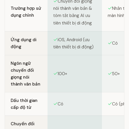
Chuyển đổi giọng
Trường hợp sử
Nhắn tin
nói thành văn bản &
dụng chính
màn hình
tóm tắt bằng AI ưu
tiên thiết bị di động
Ứng dụng di
iOS, Android (ưu
Có
động
tiên thiết bị di động)
Ngôn ngữ
chuyển đổi
100+
50+
giọng nói
thành văn bản
Dấu thời gian
Có
Có (phụ
cấp độ từ
Chuyển đổi