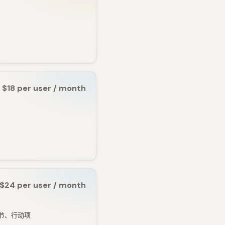
$18 per user / month
$24 per user / month
章节、行动项