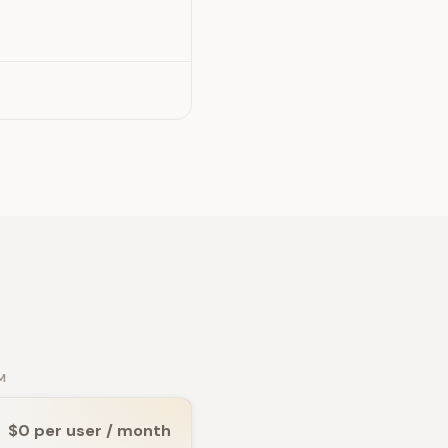
M
$0 per user / month