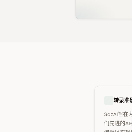
转录准
SozAI
们先进的A