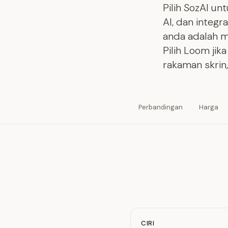
Pilih SozAI u
AI, dan integ
anda adalah m
Pilih Loom ji
rakaman skrin
Perbandingan
Harga
CIRI