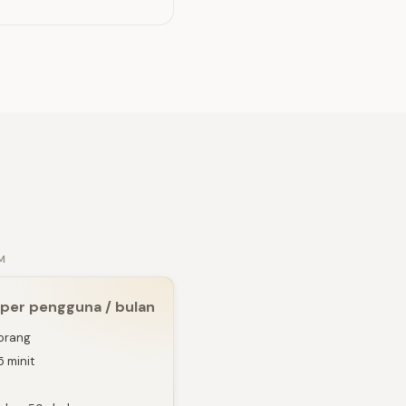
M
per pengguna / bulan
 orang
 minit