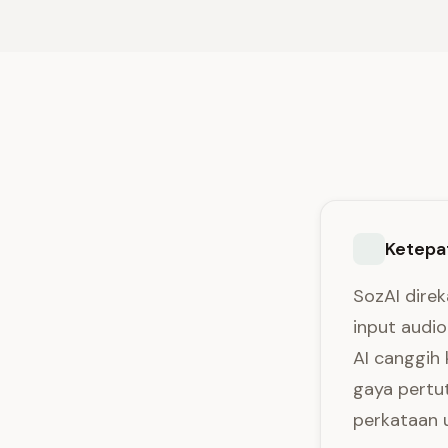
Ketepat
SozAI direk
input audi
AI canggih 
gaya pertut
perkataan u