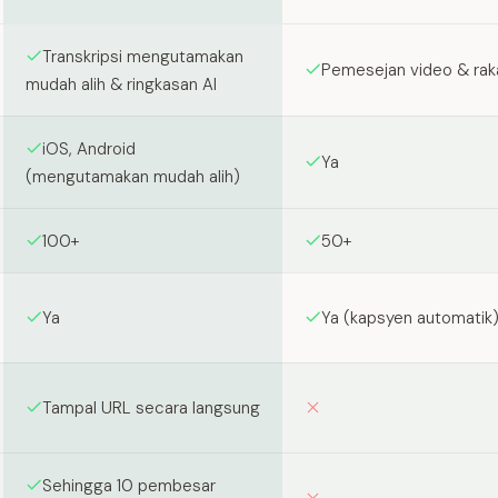
een SozAI and Loom
Transkripsi mengutamakan
Pemesejan video & rak
mudah alih & ringkasan AI
iOS, Android
Ya
(mengutamakan mudah alih)
100+
50+
Ya
Ya (kapsyen automatik
Tampal URL secara langsung
Sehingga 10 pembesar