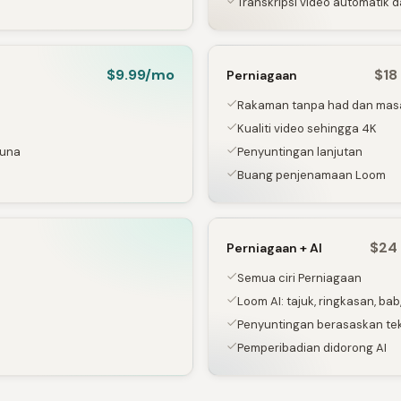
Transkripsi video automatik
$9.99/mo
$18
Perniagaan
Rakaman tanpa had dan mas
Kualiti video sehingga 4K
guna
Penyuntingan lanjutan
Buang penjenamaan Loom
$24 
Perniagaan + AI
Semua ciri Perniagaan
Loom AI: tajuk, ringkasan, ba
Penyuntingan berasaskan teks
Pemperibadian didorong AI