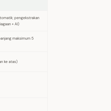
utomatik; pengekstrakan
iagaan + AI)
panjang maksimum 5
an ke atas)