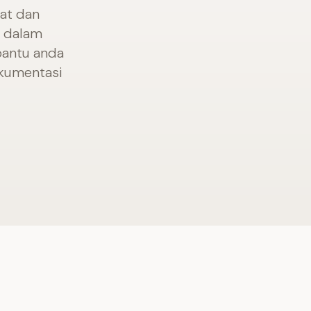
pat dan
 dalam
bantu anda
okumentasi