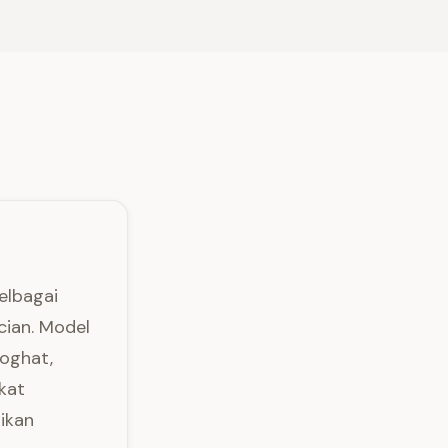
elbagai
cian. Model
loghat,
kat
tikan