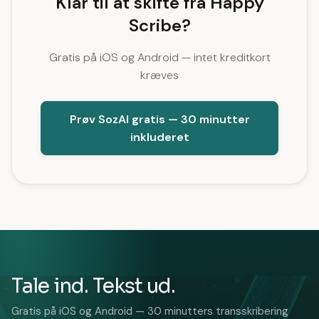
Klar til at skifte fra Happy
Scribe?
Gratis på iOS og Android — intet kreditkort
kræves
Prøv SozAI gratis — 30 minutter
inkluderet
Tale ind. Tekst ud.
Gratis på iOS og Android — 30 minutters transskribering