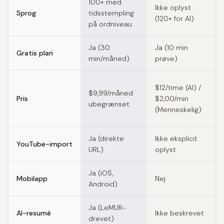
100+ med
Ikke oplyst
Sprog
tidsstempling
(120+ for AI)
på ordniveau
Ja (30
Ja (10 min
Gratis plan
min/måned)
prøve)
$12/time (AI) /
$9,99/måned
Pris
$2,00/min
ubegrænset
(Menneskelig)
Ja (direkte
Ikke eksplicit
YouTube-import
URL)
oplyst
Ja (iOS,
Mobilapp
Nej
Android)
Ja (LeMUR-
AI-resumé
Ikke beskrevet
drevet)