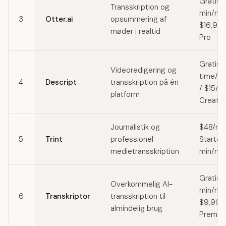
Gratis 
Transskription og
min/må
3
Otter.ai
opsummering af
$16,99
møder i realtid
Pro
Gratis (
Videoredigering og
time/m
4
Descript
transskription på én
/ $15/
platform
Creator
Journalistik og
$48/må
5
Trint
professionel
Starter
medietransskription
min/må
Gratis 
Overkommelig AI-
min/må
6
Transkriptor
transskription til
$9,99/
almindelig brug
Premiu