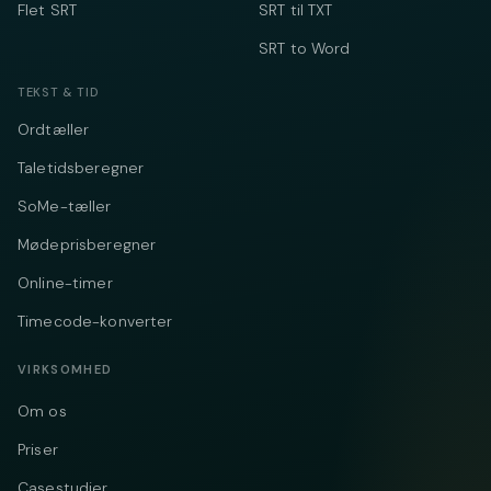
Flet SRT
SRT til TXT
SRT to Word
TEKST & TID
Ordtæller
Taletidsberegner
SoMe-tæller
Mødeprisberegner
Online-timer
Timecode-konverter
VIRKSOMHED
Om os
Priser
Casestudier