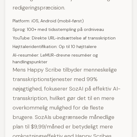
redigeringspræcision.
Platform: iOS, Android (mobil-først)
Sprog: 100+ med tidsstempling på ordniveau
YouTube: Direkte URL-indsættelse af transskription
Højttaleridentifikation: Op til 10 højttalere
AI-resuméer: LeMUR-drevne resuméer og
handlingspunkter
Mens Happy Scribe tilbyder menneskelige
transskriptionstjenester med 99%
nøjagtighed, fokuserer SozAI på effektiv AI-
transskription, hvilket gør det til en mere
overkommelig mulighed for de fleste
brugere. SozAIs ubegrænsede månedlige
plan til $9,99/måned er betydeligt mere
omkostningseffektiv end Happy Scribes