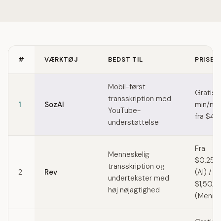
#
VÆRKTØJ
BEDST TIL
PRISER
Quick comparison of Happy Scribe alternatives
Mobil-først
Gratis 
transskription med
1
SozAI
min/må
YouTube-
fra $44
understøttelse
Fra
Menneskelig
$0,25/
transskription og
2
Rev
(AI) /
undertekster med
$1,50/m
høj nøjagtighed
(Mennes