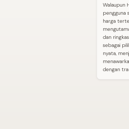
Walaupun H
pengguna s
harga terte
mengutamak
dan ringkas
sebagai pi
nyata, menj
menawarkan
dengan tran