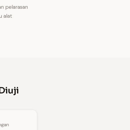
an pelarasan
u alat
Diuji
ngan