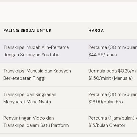
PALING SESUAI UNTUK
HARGA
 Scribe alternatives
Transkripsi Mudah Alih-Pertama
Percuma (30 min/bulan)
dengan Sokongan YouTube
$44.99/tahun
Transkripsi Manusia dan Kapsyen
Bermula pada $0.25/mini
Berketepatan Tinggi
$1.50/minit (Manusia)
Transkripsi dan Ringkasan
Percuma (30 min/bulan
Mesyuarat Masa Nyata
$16.99/bulan Pro
Penyuntingan Video dan
Percuma (1 jam/bulan) 
Transkripsi dalam Satu Platform
$15/bulan Creator