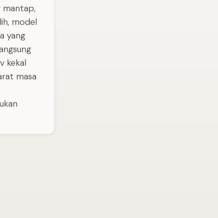
g mantap,
lih, model
na yang
langsung
v kekal
uarat masa
dukan