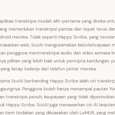
 aplikasi transkripsi mudah alih-pertama yang direka unt
ng memerlukan transkripsi pantas dan tepat terus dar
droid mereka. Tidak seperti Happy Scribe, yang terut
erasaskan web, SozAI mengutamakan kebolehcapaian mu
n pengguna mentranskripsi audio dan video semasa ber
ya pilihan yang lebih baik untuk pencipta kandungan, pe
 yang kerap bekerja dari telefon pintar mereka.
tama SozAI berbanding Happy Scribe ialah ciri transkri
ngsungnya. Pengguna boleh hanya menampal pautan Y
 transkripsi penuh, keupayaan yang tidak diperincikan
ntuk Happy Scribe. SozAI juga menawarkan ciri AI lanjuta
an item tindakan yang dikuasakan oleh LeMUR, yang mel