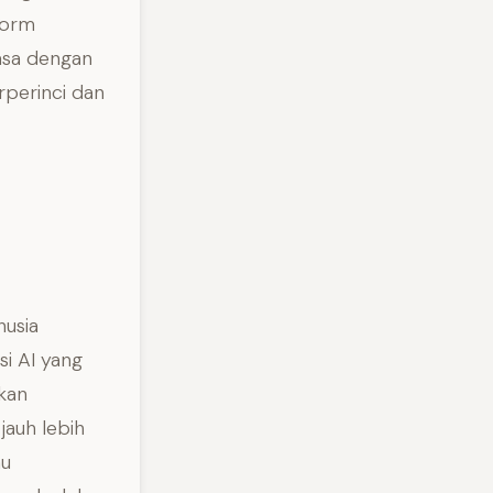
form
asa dengan
rperinci dan
usia
i AI yang
kan
jauh lebih
au