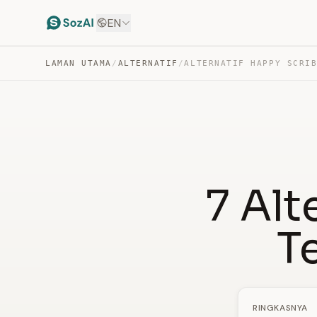
EN
LAMAN UTAMA
/
ALTERNATIF
/
ALTERNATIF HAPPY SCRI
7 Alt
T
RINGKASNYA