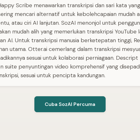
appy Scribe menawarkan transkripsi dan sari kata yan
ering mencari alternatif untuk kebolehcapaian mudah a
ntu, atau ciri AI lanjutan. SozAI menonjol untuk penggu
an mudah alih yang memerlukan transkripsi YouTube 
an AI. Untuk transkripsi manusia berketepatan tinggi, Re
lihan utama. Otter.ai cemerlang dalam transkripsi mesy
adikannya sesuai untuk kolaborasi perniagaan. Descript
 suite penyuntingan video komprehensif yang disepa
skripsi, sesuai untuk pencipta kandungan.
Cuba SozAI Percuma