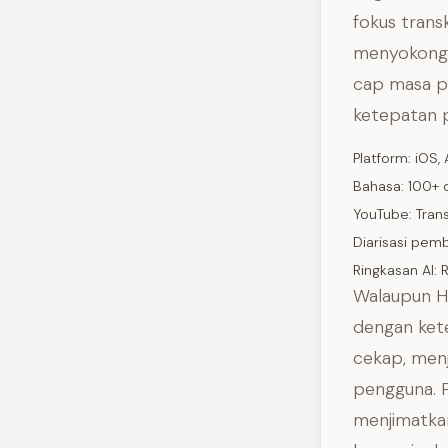
fokus trans
menyokong 
cap masa pe
ketepatan 
Platform: iOS
Bahasa: 100+ 
YouTube: Tran
Diarisasi pem
Ringkasan AI:
Walaupun H
dengan ket
cekap, menj
pengguna. P
menjimatka