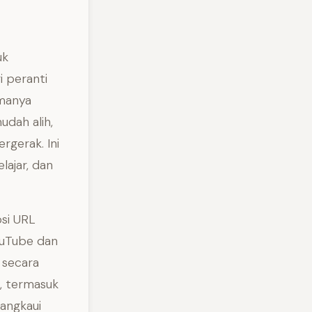
uk
i peranti
amanya
dah alih,
gerak. Ini
lajar, dan
psi URL
ouTube dan
 secara
n, termasuk
angkaui