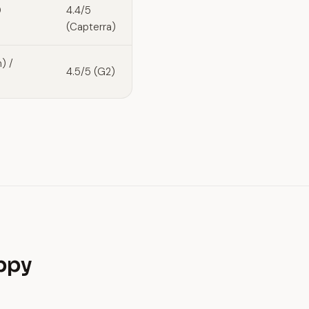
0
4.4/5
(Capterra)
) /
4.5/5 (G2)
ppy