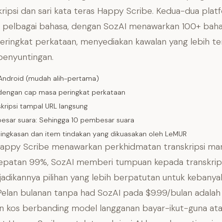
kripsi dan sari kata teras Happy Scribe. Kedua-dua plat
pelbagai bahasa, dengan SozAI menawarkan 100+ bah
ringkat perkataan, menyediakan kawalan yang lebih te
penyuntingan.
, Android (mudah alih-pertama)
dengan cap masa peringkat perkataan
skripsi tampal URL langsung
besar suara: Sehingga 10 pembesar suara
 Ringkasan dan item tindakan yang dikuasakan oleh LeMUR
appy Scribe menawarkan perkhidmatan transkripsi man
epatan 99%, SozAI memberi tumpuan kepada transkrips
adikannya pilihan yang lebih berpatutan untuk kebanya
elan bulanan tanpa had SozAI pada $9.99/bulan adalah 
n kos berbanding model langganan bayar-ikut-guna at