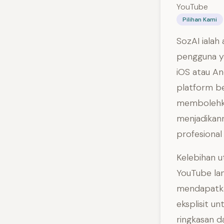
YouTube
Pilihan Kami
SozAI ialah
pengguna ya
iOS atau An
platform b
membolehka
menjadikann
profesional
Kelebihan u
YouTube la
mendapatkan
eksplisit u
ringkasan d