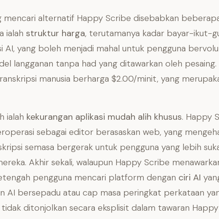
 mencari alternatif Happy Scribe disebabkan beberapa 
a ialah
struktur harga
, terutamanya kadar bayar-ikut-g
si AI, yang boleh menjadi mahal untuk pengguna bervolu
l langganan tanpa had yang ditawarkan oleh pesaing. Se
ranskripsi manusia berharga $2.00/minit, yang merupak
h ialah
kekurangan aplikasi mudah alih khusus
. Happy 
roperasi sebagai editor berasaskan web, yang mengeh
kripsi semasa bergerak untuk pengguna yang lebih suka
mereka. Akhir sekali, walaupun Happy Scribe menawarkan
setengah pengguna mencari platform dengan
ciri AI
yang
an AI bersepadu atau cap masa peringkat perkataan yan
g tidak ditonjolkan secara eksplisit dalam tawaran Happy