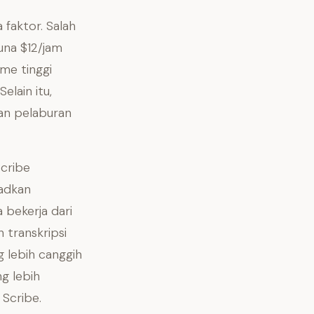
faktor. Salah
una $12/jam
me tinggi
lain itu,
an pelaburan
Scribe
adkan
 bekerja dari
 transkripsi
 lebih canggih
g lebih
 Scribe.