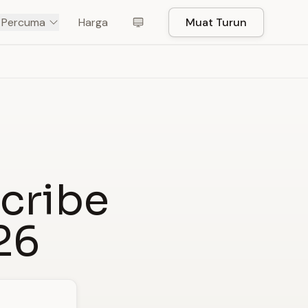
t Percuma
Harga
Muat Turun
Scribe
26