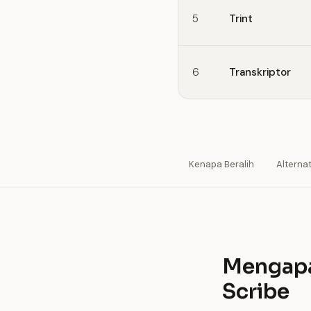
5
Trint
6
Transkriptor
Kenapa Beralih
Alternat
Mengapa
Scribe