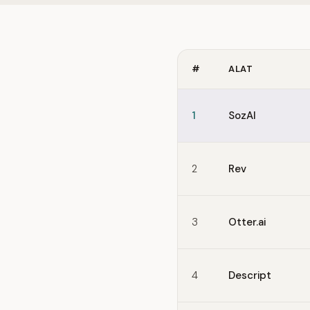
#
ALAT
Quick comparison of Happy
1
SozAI
2
Rev
3
Otter.ai
4
Descript