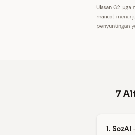
Ulasan G2 juga 
manual, menunju
penyuntingan y
7 Al
1. SozAI