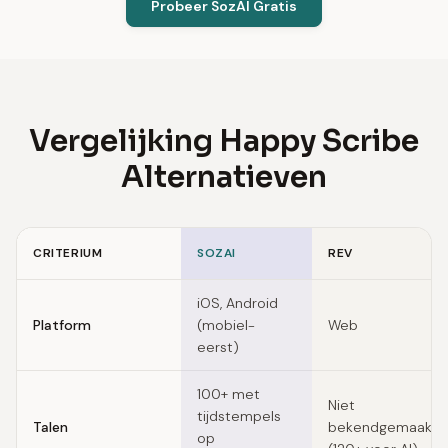
Probeer SozAI Gratis
Vergelijking Happy Scribe
Alternatieven
CRITERIUM
SOZAI
REV
Feature comparison of Happy Scribe alternatives
iOS, Android
Platform
(mobiel-
Web
eerst)
100+ met
Niet
tijdstempels
Talen
bekendgemaakt
op