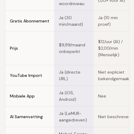
(120+ voor AI)
woordniveau
Ja (30
Ja (10 min
Gratis Abonnement
min/maand)
proef)
$12/uur (AI) /
$9,99/maand
Prijs
$2,00/min
onbeperkt
(Menselijk)
Ja (directe
Niet expliciet
YouTube Import
URL)
bekendgemaakt
Ja (iOS,
Mobiele App
Nee
Android)
Ja (LeMUR-
AI Samenvatting
Niet beschreven
aangedreven)