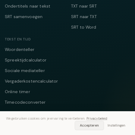
Ondertitels naar tekst
TXT naar SRT
SRT samenvoegen
SRT naar TXT
SRT to Word
TEKST EN TIJD
Woordenteller
Spreektijdcalculator
Sociale mediateller
Vergaderkostencalculator
Online timer
Timecodeconverter
BEDRIJF
We gebruiken cookies om je ervaring te verbeteren.
Privacybeleid
Accepteren
Instellingen
Over ons