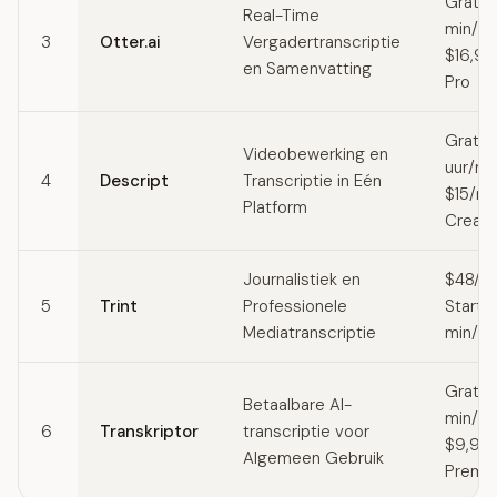
Gratis
Real-Time
min/ma
3
Otter.ai
Vergadertranscriptie
$16,9
en Samenvatting
Pro
Gratis 
Videobewerking en
uur/ma
4
Descript
Transcriptie in Eén
$15/m
Platform
Creato
Journalistiek en
$48/m
5
Trint
Professionele
Starte
Mediatranscriptie
min/m
Gratis
Betaalbare AI-
min/ma
6
Transkriptor
transcriptie voor
$9,99
Algemeen Gebruik
Premi