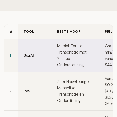
#
TOOL
BESTE VOOR
PRIJZ
Quick comparison of Happy Scribe alternatives
Mobiel-Eerste
Gratis
Transcriptie met
min/ma
1
SozAI
YouTube
vanaf
Ondersteuning
$44,99
Vanaf
Zeer Nauwkeurige
$0,25/
Menselijke
2
Rev
(AI) /
Transcriptie en
$1,50/
Ondertiteling
(Mense