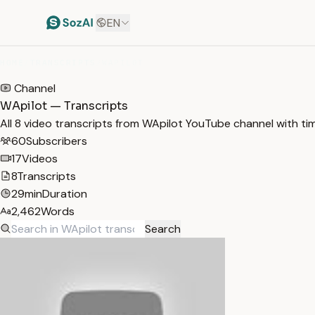
EN
HOME
/
TRANSCRIPTS
/
WAPILOT
Channel
WApilot — Transcripts
All 8 video transcripts from WApilot YouTube channel with t
60
Subscribers
17
Videos
8
Transcripts
29min
Duration
2,462
Words
Search