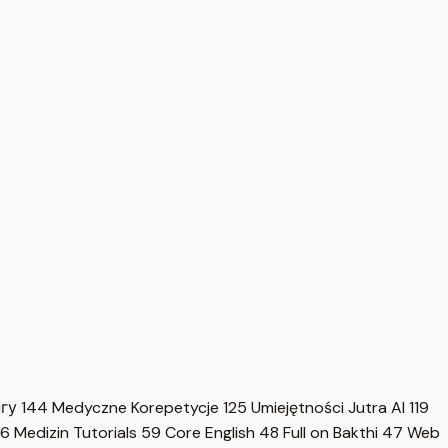
нгу
144
Medyczne Korepetycje
125
Umiejętności Jutra AI
119
6
Medizin Tutorials
59
Core English
48
Full on Bakthi
47
Web