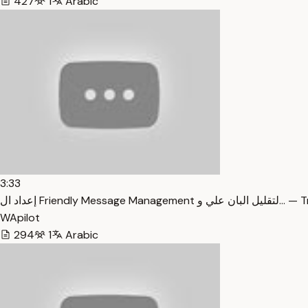
427
1
Arabic
3:33
إعداد ال Friendly Message M
WApilot
294
1
Arabic