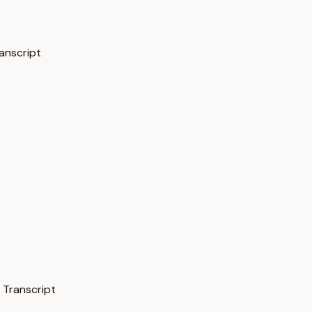
طريقة اضافة رقمك علي وات… — Transcript
ابدأ رحلة  Automat… — Transcript