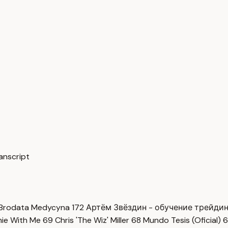
طريقة تف WAPILOT – وفر و… — Transcript
Brodata Medycyna
172
Артём Звёздин - обучение трейди
imie With Me
69
Chris 'The Wiz' Miller
68
Mundo Tesis (Oficial)
6