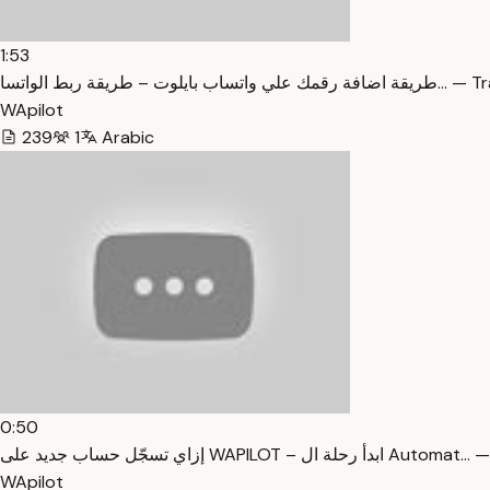
1:53
ساب بايلوت – طريقة ربط الواتسا
WApilot
239
1
Arabic
0:50
إزاي تسجّل حساب جديد على WAPILOT – ال
WApilot