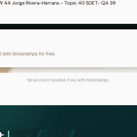
OW
44
Jorge Rivera-Herrans - Topic
40
SDET- QA
39
t with timestamps for free.
No account needed. Free, with timestamps.