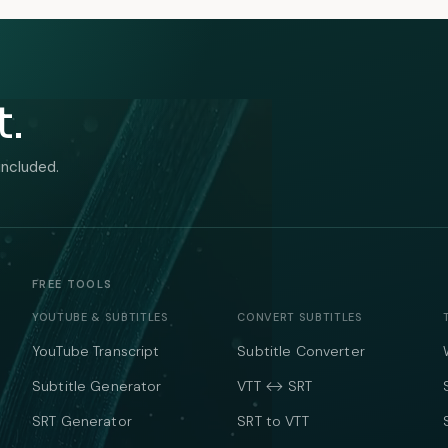
t.
included.
FREE TOOLS
YOUTUBE & SUBTITLES
CONVERT SUBTITLES
YouTube Transcript
Subtitle Converter
Subtitle Generator
VTT ↔ SRT
SRT Generator
SRT to VTT