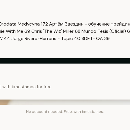
Brodata Medycyna
172
Артём Звёздин - обучение трейди
imie With Me
69
Chris 'The Wiz' Miller
68
Mundo Tesis (Oficial)
6
OW
44
Jorge Rivera-Herrans - Topic
40
SDET- QA
39
t with timestamps for free.
No account needed. Free, with timestamps.