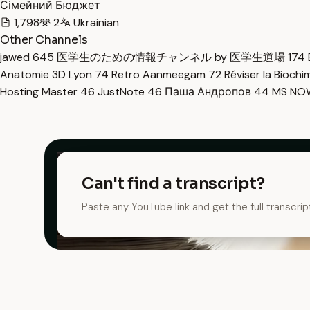
Сімейний Бюджет
1,798
2
Ukrainian
Other Channels
jawed
645
医学生のための情報チャンネル by 医学生道場
174
Anatomie 3D Lyon
74
Retro Aanmeegam
72
Réviser la Bioch
Hosting Master
46
JustNote
46
Паша Андропов
44
MS N
Can't find a transcript?
Paste any YouTube link and get the full transcrip