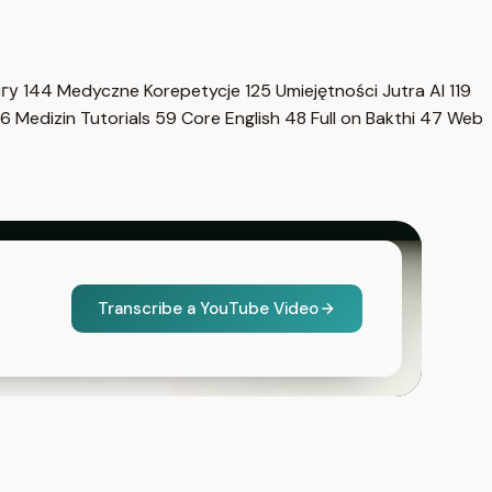
нгу
144
Medyczne Korepetycje
125
Umiejętności Jutra AI
119
6
Medizin Tutorials
59
Core English
48
Full on Bakthi
47
Web
Transcribe a YouTube Video