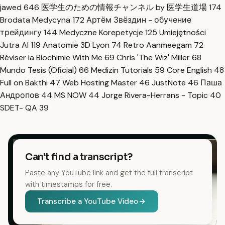
jawed
646
医学生のための情報チャンネル by 医学生道場
174
Brodata Medycyna
172
Артём Звёздин - обучение
трейдингу
144
Medyczne Korepetycje
125
Umiejętności
Jutra AI
119
Anatomie 3D Lyon
74
Retro Aanmeegam
72
Réviser la Biochimie With Me
69
Chris 'The Wiz' Miller
68
Mundo Tesis (Oficial)
66
Medizin Tutorials
59
Core English
48
Full on Bakthi
47
Web Hosting Master
46
JustNote
46
Паша
Андропов
44
MS NOW
44
Jorge Rivera-Herrans - Topic
40
SDET- QA
39
Can't find a transcript?
Paste any YouTube link and get the full transcript
with timestamps for free.
Transcribe a YouTube Video