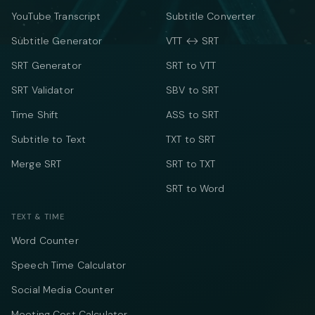
YouTube Transcript
Subtitle Converter
Subtitle Generator
VTT ↔ SRT
SRT Generator
SRT to VTT
SRT Validator
SBV to SRT
Time Shift
ASS to SRT
Subtitle to Text
TXT to SRT
Merge SRT
SRT to TXT
SRT to Word
TEXT & TIME
Word Counter
Speech Time Calculator
Social Media Counter
Meeting Cost Calculator