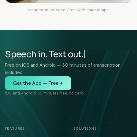
No account needed. Free, with timestamps.
Speech in. Text out.
Free on iOS and Android — 30 minutes of transcription
included.
Get the App — Free
iOS and Android. 30 minutes free, no card.
FEATURES
SOLUTIONS