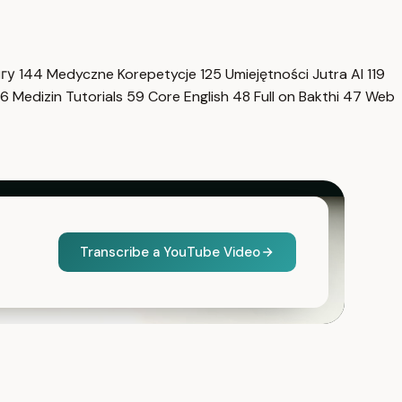
нгу
144
Medyczne Korepetycje
125
Umiejętności Jutra AI
119
6
Medizin Tutorials
59
Core English
48
Full on Bakthi
47
Web
Transcribe a YouTube Video