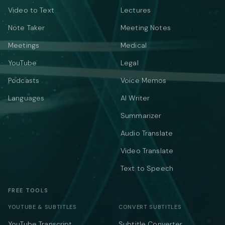
Video to Text
Lectures
Note Taker
Meeting Notes
Meetings
Medical
YouTube
Legal
Podcasts
Voice Memos
Languages
AI Writer
Summarizer
Audio Translate
Video Translate
Text to Speech
FREE TOOLS
YOUTUBE & SUBTITLES
CONVERT SUBTITLES
YouTube Transcript
Subtitle Converter