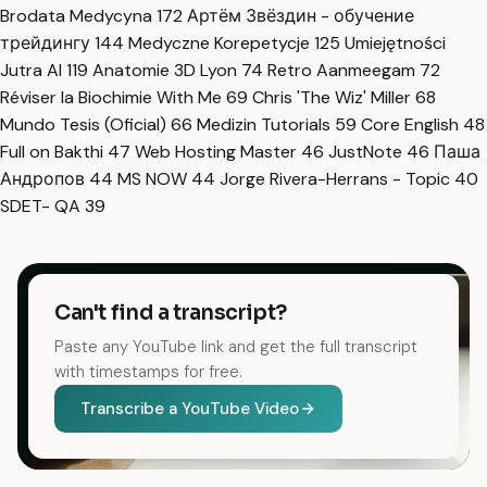
Brodata Medycyna
172
Артём Звёздин - обучение
трейдингу
144
Medyczne Korepetycje
125
Umiejętności
Jutra AI
119
Anatomie 3D Lyon
74
Retro Aanmeegam
72
Réviser la Biochimie With Me
69
Chris 'The Wiz' Miller
68
Mundo Tesis (Oficial)
66
Medizin Tutorials
59
Core English
48
Full on Bakthi
47
Web Hosting Master
46
JustNote
46
Паша
Андропов
44
MS NOW
44
Jorge Rivera-Herrans - Topic
40
SDET- QA
39
Can't find a transcript?
Paste any YouTube link and get the full transcript
with timestamps for free.
Transcribe a YouTube Video